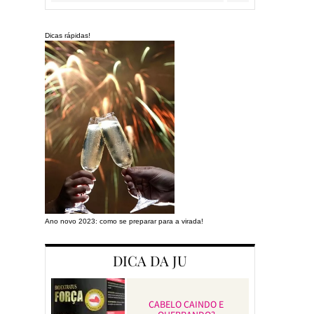
Dicas rápidas!
Ano novo 2023: como se preparar para a virada!
Preparando a cas
DICA DA JU
CABELO CAINDO E