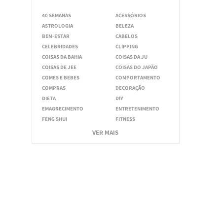
40 SEMANAS
ACESSÓRIOS
ASTROLOGIA
BELEZA
BEM-ESTAR
CABELOS
CELEBRIDADES
CLIPPING
COISAS DA BAHIA
COISAS DA JU
COISAS DE JEE
COISAS DO JAPÃO
COMES E BEBES
COMPORTAMENTO
COMPRAS
DECORAÇÃO
DIETA
DIY
EMAGRECIMENTO
ENTRETENIMENTO
FENG SHUI
FITNESS
VER MAIS