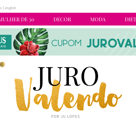
s
english
MULHER DE 30
DECOR
MODA
DIE