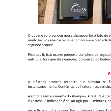
O que me surpreendeu nesse shampoo foi o fato de s
muito bem o cabelo e remove com louvor a oleosidad
segundo sequer!
Pelo que li, isso ocorre porque o complexo de vegeta
nutritiva, fora que ele é enriquecido com ácido hialur
A
A máscara promete reconstruir e hidratar os fi
instantaneamente. Contém ácido hialurônico, sericina,
A embalagem é a mesma do shampoo. A textura é cremo
é gostoso. A indicação é deixar agir por 10 minutos, 
Ao aplicar a máscara nos fios, a impressão que dá 