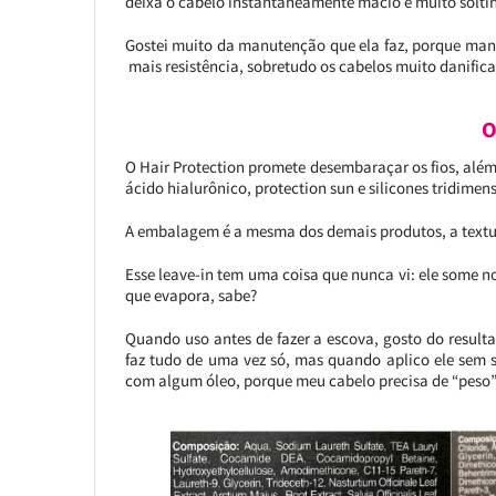
deixa o cabelo instantaneamente macio e muito solti
Gostei muito da manutenção que ela faz, porque man
mais resistência, sobretudo os cabelos muito danific
O
O Hair Protection promete desembaraçar os fios, além
ácido hialurônico, protection sun e silicones tridimen
A embalagem é a mesma dos demais produtos, a textur
Esse leave-in tem uma coisa que nunca vi: ele some n
que evapora, sabe?
Quando uso antes de fazer a escova, gosto do resulta
faz tudo de uma vez só, mas quando aplico ele sem s
com algum óleo, porque meu cabelo precisa de “peso”,