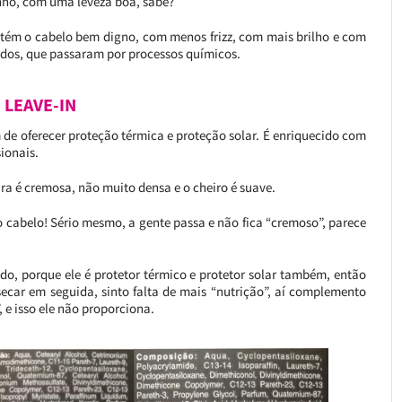
nho, com uma leveza boa, sabe?
tém o cabelo bem digno, com menos frizz, com mais brilho e com
ados, que passaram por processos químicos.
 LEAVE-IN
 de oferecer proteção térmica e proteção solar. É enriquecido com
sionais.
a é cremosa, não muito densa e o cheiro é suave.
o cabelo! Sério mesmo, a gente passa e não fica “cremoso”, parece
do, porque ele é protetor térmico e protetor solar também, então
ecar em seguida, sinto falta de mais “nutrição”, aí complemento
 e isso ele não proporciona.