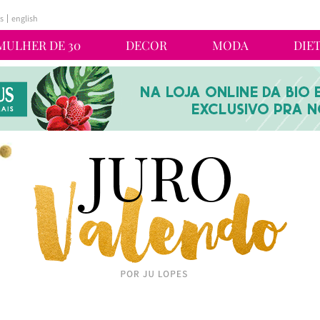
s
english
MULHER DE 30
DECOR
MODA
DIE