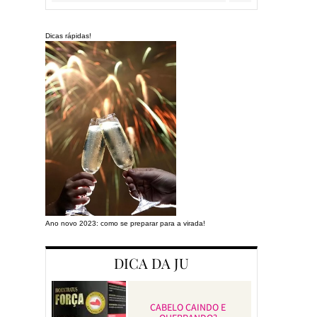
Dicas rápidas!
Ano novo 2023: como se preparar para a virada!
Preparando a cas
DICA DA JU
CABELO CAINDO E