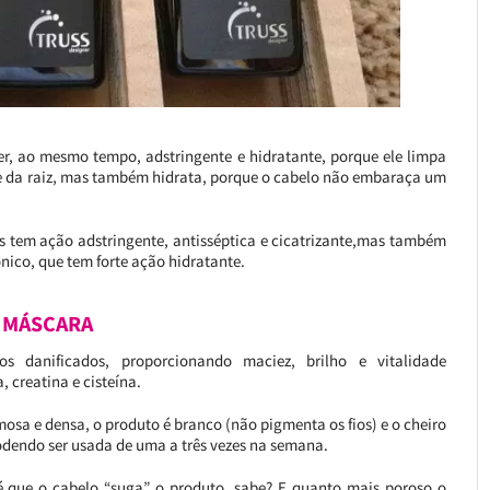
er, ao mesmo tempo, adstringente e hidratante, porque ele limpa
e da raiz, mas também hidrata, porque o cabelo não embaraça um
is tem ação adstringente, antisséptica e cicatrizante,mas também
ônico, que tem forte ação hidratante.
 MÁSCARA
os danificados, proporcionando maciez, brilho e vitalidade
 creatina e cisteína.
sa e densa, o produto é branco (não pigmenta os fios) e o cheiro
podendo ser usada de uma a três vezes na semana.
é que o cabelo “suga” o produto, sabe? E quanto mais poroso o