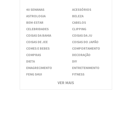
40 SEMANAS
ACESSÓRIOS
ASTROLOGIA
BELEZA
BEM-ESTAR
CABELOS
CELEBRIDADES
CLIPPING
COISAS DA BAHIA
COISAS DA JU
COISAS DE JEE
COISAS DO JAPÃO
COMES E BEBES
COMPORTAMENTO
COMPRAS
DECORAÇÃO
DIETA
DIY
EMAGRECIMENTO
ENTRETENIMENTO
FENG SHUI
FITNESS
VER MAIS