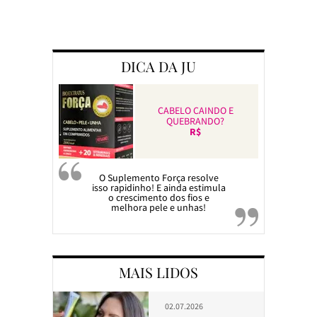
Preparando a c
DICA DA JU
CABELO CAINDO E
QUEBRANDO?
R$
O Suplemento Força resolve
isso rapidinho! E ainda estimula
o crescimento dos fios e
melhora pele e unhas!
MAIS LIDOS
02.07.2026