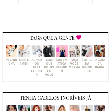
TAGS QUE A GENTE
PECHIN
USEI E
ACHAD
COM
MATEM
FAÇA
TOP 10
O BOM
CHA
AMEI!
OS
QUE
ÁTICA
VOCÊ
DA
DA
FAST
ROUPA
FASHIO
MESMA
BLOGU
BAHIA
FASHIO
EU
N
EIRA
N
VOU?
TENHA CABELOS INCRÍVEIS JÁ