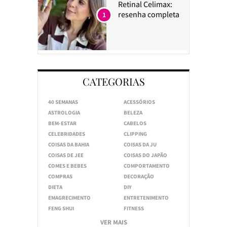
Retinal Celimax:
resenha completa
1
CATEGORIAS
40 SEMANAS
ACESSÓRIOS
ASTROLOGIA
BELEZA
BEM-ESTAR
CABELOS
CELEBRIDADES
CLIPPING
COISAS DA BAHIA
COISAS DA JU
COISAS DE JEE
COISAS DO JAPÃO
COMES E BEBES
COMPORTAMENTO
COMPRAS
DECORAÇÃO
DIETA
DIY
EMAGRECIMENTO
ENTRETENIMENTO
FENG SHUI
FITNESS
VER MAIS