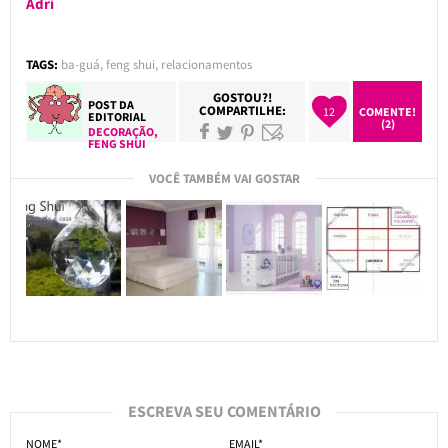
Adri
TAGS:
ba-guá
,
feng shui
,
relacionamentos
GOSTOU?!
POST DA
COMPARTILHE:
12
COMENTE!
EDITORIAL
(2)
DECORAÇÃO
,
FENG SHUI
VOCÊ TAMBÉM VAI GOSTAR
ESCREVA SEU COMENTÁRIO
NOME*
EMAIL*