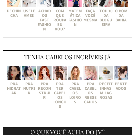
PECHIN
USEI E
ACHAD
COM
MATEM
FAÇA
TOP 10
O BOM
CHA
AMEI!
OS
QUE
ÁTICA
VOCÊ
DA
DA
FAST
ROUPA
FASHIO
MESMA
BLOGU
BAHIA
FASHIO
EU
N
EIRA
N
VOU?
TENHA CABELOS INCRÍVEIS JÁ
PRA
PRA
PRA
PRA
PRA
PRA
RECEIT
PENTE
HIDRAT
NUTRI
RECON
TER
CABEL
CABEL
INHAS
ADOS
AR
R
STRUI
CABEL
OS
OS
MILAG
R
OS
LOIRO
RESSE
ROSAS
LONGO
S
CADOS
S
O QUE VOCÊ ACHA DO JV?