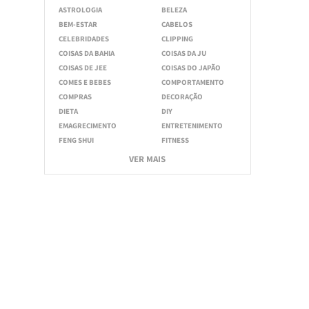
ASTROLOGIA
BELEZA
BEM-ESTAR
CABELOS
CELEBRIDADES
CLIPPING
COISAS DA BAHIA
COISAS DA JU
COISAS DE JEE
COISAS DO JAPÃO
COMES E BEBES
COMPORTAMENTO
COMPRAS
DECORAÇÃO
DIETA
DIY
EMAGRECIMENTO
ENTRETENIMENTO
FENG SHUI
FITNESS
VER MAIS