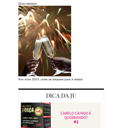
Dicas rápidas!
Ano novo 2023: como se preparar para a virada!
Preparando a cas
DICA DA JU
CABELO CAINDO E
QUEBRANDO?
R$