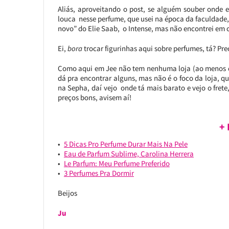
Aliás, aproveitando o post, se alguém souber onde 
louca nesse perfume, que usei na época da faculdade,
novo” do Elie Saab, o Intense, mas não encontrei e
Ei,
bora
trocar figurinhas aqui sobre perfumes, tá? Prec
Como aqui em Jee não tem nenhuma loja (ao menos q
dá pra encontrar alguns, mas não é o foco da loja,
na Sepha, daí vejo onde tá mais barato e vejo o fret
preços bons, avisem aí!
+
5 Dicas Pro Perfume Durar Mais Na Pele
Eau de Parfum Sublime, Carolina Herrera
Le Parfum: Meu Perfume Preferido
3 Perfumes Pra Dormir
Beijos
Ju