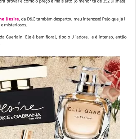
ra provar e como o preço é mais alto (o menor tá de 352 Dilmas),
ne Desire
, da D&G também despertou meu interesse! Pelo que já li
e misteriosos.
 da Guerlain. Ele é bem floral, tipo o J´adore, e é intenso, então
.