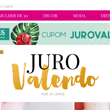
s
english
MULHER DE 30
DECOR
MODA
DIE