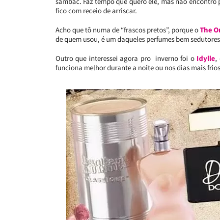
sambac. Faz tempo que quero ele, mas não encontro p
fico com receio de arriscar.
Acho que tô numa de “frascos pretos”, porque o
The O
de quem usou, é um daqueles perfumes bem sedutores 
Outro que interessei agora pro inverno foi o
Idylle
,
funciona melhor durante a noite ou nos dias mais frios