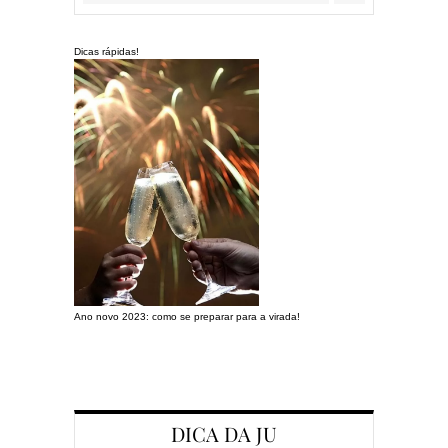
Dicas rápidas!
Ano novo 2023: como se preparar para a virada!
Preparando a c
DICA DA JU