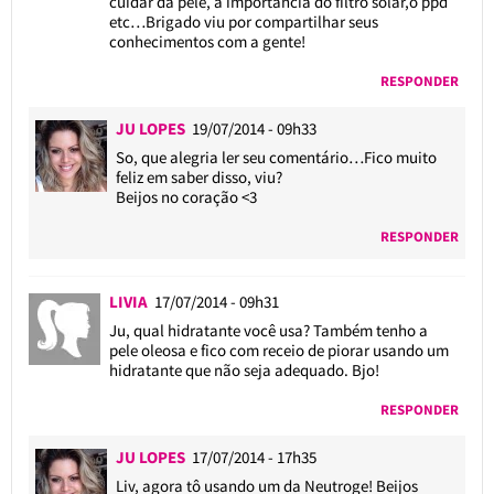
cuidar da pele, a importância do filtro solar,o ppd
etc…Brigado viu por compartilhar seus
conhecimentos com a gente!
RESPONDER
JU LOPES
19/07/2014 - 09h33
So, que alegria ler seu comentário…Fico muito
feliz em saber disso, viu?
Beijos no coração <3
RESPONDER
LIVIA
17/07/2014 - 09h31
Ju, qual hidratante você usa? Também tenho a
pele oleosa e fico com receio de piorar usando um
hidratante que não seja adequado. Bjo!
RESPONDER
JU LOPES
17/07/2014 - 17h35
Liv, agora tô usando um da Neutroge! Beijos