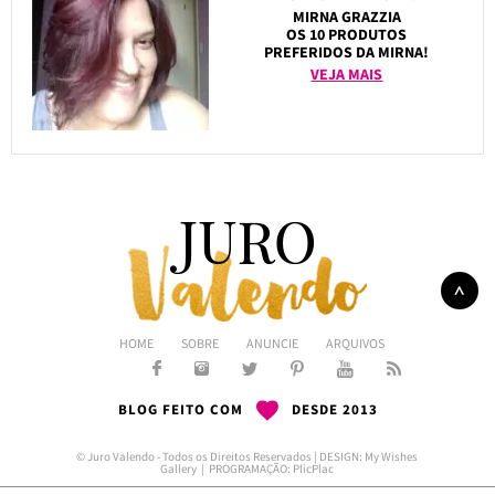
MIRNA GRAZZIA
OS 10 PRODUTOS
PREFERIDOS DA MIRNA!
VEJA MAIS
HOME
SOBRE
ANUNCIE
ARQUIVOS
BLOG FEITO COM
DESDE 2013
© Juro Valendo - Todos os Direitos Reservados | DESIGN:
My Wishes
Gallery
| PROGRAMAÇÃO:
PlicPlac