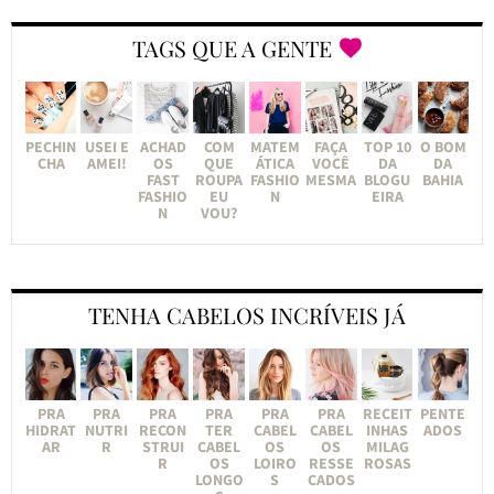
TAGS QUE A GENTE
PECHIN
USEI E
ACHAD
COM
MATEM
FAÇA
TOP 10
O BOM
CHA
AMEI!
OS
QUE
ÁTICA
VOCÊ
DA
DA
FAST
ROUPA
FASHIO
MESMA
BLOGU
BAHIA
FASHIO
EU
N
EIRA
N
VOU?
TENHA CABELOS INCRÍVEIS JÁ
PRA
PRA
PRA
PRA
PRA
PRA
RECEIT
PENTE
HIDRAT
NUTRI
RECON
TER
CABEL
CABEL
INHAS
ADOS
AR
R
STRUI
CABEL
OS
OS
MILAG
R
OS
LOIRO
RESSE
ROSAS
LONGO
S
CADOS