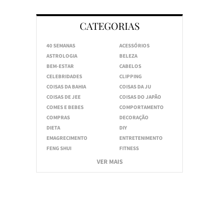
CATEGORIAS
40 SEMANAS
ACESSÓRIOS
ASTROLOGIA
BELEZA
BEM-ESTAR
CABELOS
CELEBRIDADES
CLIPPING
COISAS DA BAHIA
COISAS DA JU
COISAS DE JEE
COISAS DO JAPÃO
COMES E BEBES
COMPORTAMENTO
COMPRAS
DECORAÇÃO
DIETA
DIY
EMAGRECIMENTO
ENTRETENIMENTO
FENG SHUI
FITNESS
VER MAIS