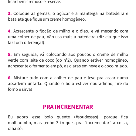
ficar bem cremoso e reserve.
3.
Coloque as gemas, o açúcar e a manteiga na batedeira e
bata até que fique um creme homogêneo.
4.
Acrescente o flocão de milho e o óleo, e vá mexendo com
uma colher de pau, não usa mais a batedeira (diz ela que isso
faz toda diferença!).
5.
Em seguida, vá colocando aos poucos o creme de milho
verde com leite de coco (do nº2). Quando estiver homogêneo,
acrescente o fermento em pó, as claras em neve e o coco ralado.
6.
Misture tudo com a colher de pau e leve pra assar numa
assadeira untada. Quando o bolo estiver douradinho, tire do
forno e sirva!
PRA INCREMENTAR
Eu adoro esse bolo quente (#soudessas), porque fica
molhadinho, mas tenho 3 truques pra “incrementar” a coisa,
olha só: