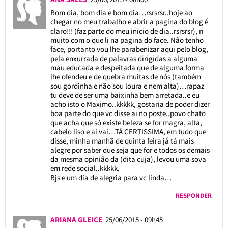
Bom dia, bom dia e bom dia…rsrsrsr..hoje ao
chegar no meu trabalho e abrir a pagina do blog é
claro!!! (faz parte do meu inicio de dia..rsrsrsr), ri
muito com o que li na pagina do face. Não tenho
face, portanto vou lhe parabenizar aqui pelo blog,
pela enxurrada de palavras dirigidas a alguma
mau educada e despeitada que de alguma forma
lhe ofendeu e de quebra muitas de nós (também
sou gordinha e não sou loura e nem alta)…rapaz
tu deve de ser uma baixinha bem arretada..e eu
acho isto o Maximo..kkkkk, gostaria de poder dizer
boa parte do que vc disse ai no poste..povo chato
que acha que só existe beleza se for magra, alta,
cabelo liso e ai vai…TÁ CERTISSIMA, em tudo que
disse, minha manhã de quinta feira já tá mais
alegre por saber que seja que for e todos os demais
da mesma opinião da (dita cuja), levou uma sova
em rede social..kkkkk.
Bjs e um dia de alegria para vc linda…
RESPONDER
ARIANA GLEICE
25/06/2015 - 09h45