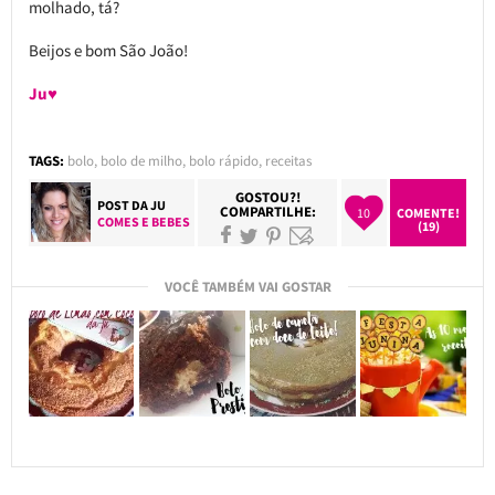
molhado, tá?
Beijos e bom São João!
Ju♥
TAGS:
bolo
,
bolo de milho
,
bolo rápido
,
receitas
GOSTOU?!
POST DA
JU
COMPARTILHE:
10
COMENTE!
COMES E BEBES
(19)
VOCÊ TAMBÉM VAI GOSTAR