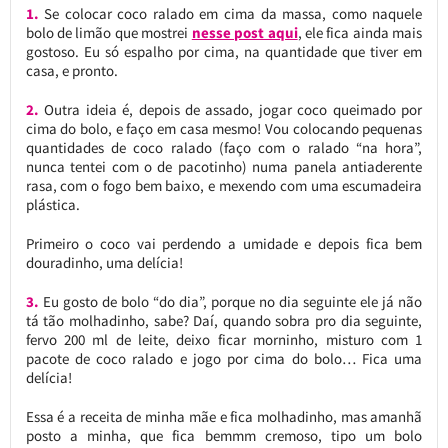
1.
Se colocar coco ralado em cima da massa, como naquele
bolo de limão que mostrei
nesse post aqui
, ele fica ainda mais
gostoso. Eu só espalho por cima, na quantidade que tiver em
casa, e pronto.
2.
Outra ideia é, depois de assado, jogar coco queimado por
cima do bolo, e faço em casa mesmo! Vou colocando pequenas
quantidades de coco ralado (faço com o ralado “na hora”,
nunca tentei com o de pacotinho) numa panela antiaderente
rasa, com o fogo bem baixo, e mexendo com uma escumadeira
plástica.
Primeiro o coco vai perdendo a umidade e depois fica bem
douradinho, uma delícia!
3.
Eu gosto de bolo “do dia”, porque no dia seguinte ele já não
tá tão molhadinho, sabe? Daí, quando sobra pro dia seguinte,
fervo 200 ml de leite, deixo ficar morninho, misturo com 1
pacote de coco ralado e jogo por cima do bolo… Fica uma
delícia!
Essa é a receita de minha mãe e fica molhadinho, mas amanhã
posto a minha, que fica bemmm cremoso, tipo um bolo