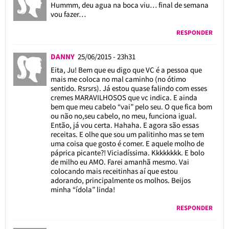
Hummm, deu agua na boca viu… final de semana
vou fazer…
RESPONDER
DANNY
25/06/2015 - 23h31
Eita, Ju! Bem que eu digo que VC é a pessoa que
mais me coloca no mal caminho (no ótimo
sentido. Rsrsrs). Já estou quase falindo com esses
cremes MARAVILHOSOS que vc indica. E ainda
bem que meu cabelo “vai” pelo seu. O que fica bom
ou não no,seu cabelo, no meu, funciona igual.
Então, já vou certa. Hahaha. E agora são essas
receitas. E olhe que sou um palitinho mas se tem
uma coisa que gosto é comer. E aquele molho de
páprica picante?! Viciadíssima. Kkkkkkkk. E bolo
de milho eu AMO. Farei amanhã mesmo. Vai
colocando mais receitinhas aí que estou
adorando, principalmente os molhos. Beijos
minha “ídola” linda!
RESPONDER