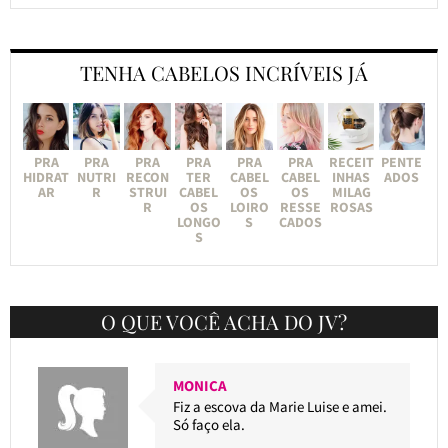
TENHA CABELOS INCRÍVEIS JÁ
PRA
PRA
PRA
PRA
PRA
PRA
RECEIT
PENTE
HIDRAT
NUTRI
RECON
TER
CABEL
CABEL
INHAS
ADOS
AR
R
STRUI
CABEL
OS
OS
MILAG
R
OS
LOIRO
RESSE
ROSAS
LONGO
S
CADOS
S
O QUE VOCÊ ACHA DO JV?
MONICA
Fiz a escova da Marie Luise e amei.
Só faço ela.