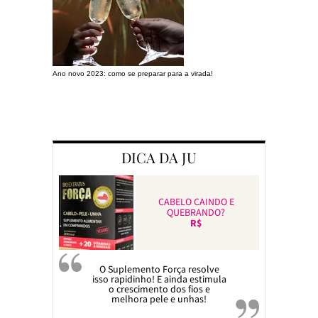
Ano novo 2023: como se preparar para a virada!
Preparando a c
DICA DA JU
CABELO CAINDO E
QUEBRANDO?
R$
O Suplemento Força resolve
isso rapidinho! E ainda estimula
o crescimento dos fios e
melhora pele e unhas!