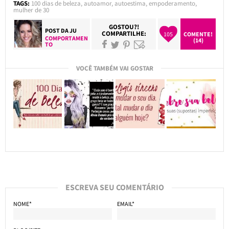
TAGS:
100 dias de beleza
,
autoamor
,
autoestima
,
empoderamento
,
mulher de 30
GOSTOU?!
POST DA
JU
COMPARTILHE:
105
COMENTE!
COMPORTAMEN
(14)
TO
VOCÊ TAMBÉM VAI GOSTAR
ESCREVA SEU COMENTÁRIO
NOME*
EMAIL*