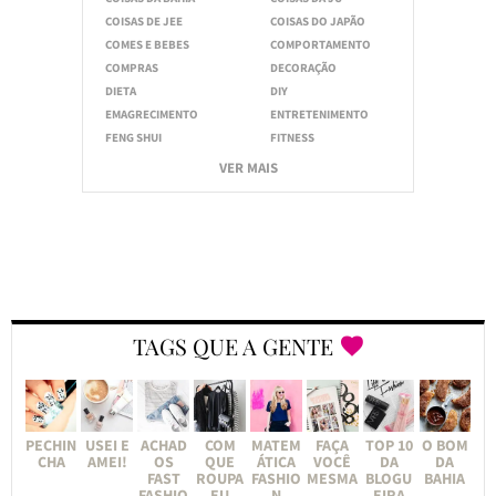
COISAS DE JEE
COISAS DO JAPÃO
COMES E BEBES
COMPORTAMENTO
COMPRAS
DECORAÇÃO
DIETA
DIY
EMAGRECIMENTO
ENTRETENIMENTO
FENG SHUI
FITNESS
VER MAIS
TAGS QUE A GENTE
PECHIN
USEI E
ACHAD
COM
MATEM
FAÇA
TOP 10
O BOM
CHA
AMEI!
OS
QUE
ÁTICA
VOCÊ
DA
DA
FAST
ROUPA
FASHIO
MESMA
BLOGU
BAHIA
FASHIO
EU
N
EIRA