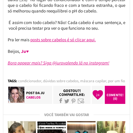
que o cabelo foi ficando fraco e com a textura estranha, o que
só melhorou quando reequilibrei o pH do cabelo.
É assim com todo cabelo? Não! Cada cabelo é uma sentença, e
você precisa testar pra ver o que funciona no seu.
Pra ler mais
posts sobre cabelos é só clicar aqui.
Beijos,
Ju♥
Bora papear mais? Siga @jurovalendo lá no instagram!
TAGS:
condicionador
,
dúvidas sobre cabelos
,
máscara capilar
,
por um fio
GOSTOU?!
POST DA
JU
COMPARTILHE:
24
COMENTE!
CABELOS
(0)
VOCÊ TAMBÉM VAI GOSTAR