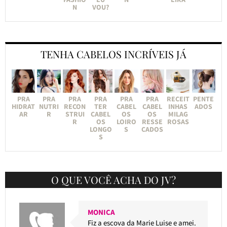
N
VOU?
TENHA CABELOS INCRÍVEIS JÁ
PRA
PRA
PRA
PRA
PRA
PRA
RECEIT
PENTE
HIDRAT
NUTRI
RECON
TER
CABEL
CABEL
INHAS
ADOS
AR
R
STRUI
CABEL
OS
OS
MILAG
R
OS
LOIRO
RESSE
ROSAS
LONGO
S
CADOS
S
O QUE VOCÊ ACHA DO JV?
MONICA
Fiz a escova da Marie Luise e amei.