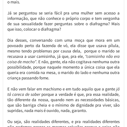
o mais.
Já se perguntou se seria fácil pra uma mulher sem acesso a
informação, que não conhece o próprio corpo e tem vergonha
de sua sexualidade fazer perguntas sobre o diafragma? Mais
que isso, colocar o diafragma?
Dia desses, conversando com uma moça que mora em um
povoado perto da fazenda de vó, ela disse que usava pílula,
mesmo tendo problemas por causa dela, porque o marido se
recusava a usar camisinha, já que, pra ele,
“camisinha não era
coisa de macho”
. E não, gente, ela não cogitava nenhuma outra
possibilidade, porque naquele momento a única coisa que ela
queria era comida na mesa, o marido do lado e nenhuma outra
criança passando fome.
E não vem falar em machismo e em tudo aquilo que a gente
já
tá careca de saber
porque a verdade é que, pra essa realidade,
tão diferente da nossa, quando nem as necessidades básicas,
que são barriga cheia e o mínimo de dignidade pra viver, são
supridas, nada mais é ouvido, nada, garanto.
Ou seja, são realidades diferentes, e pra realidades diferentes
não podemos propor as mesmas soluções porque a coisa não