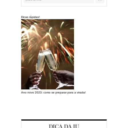
Dicas rápidas!
Ano novo 2023: como se preparar para a virada!
Preparando a c
DICA DA JU