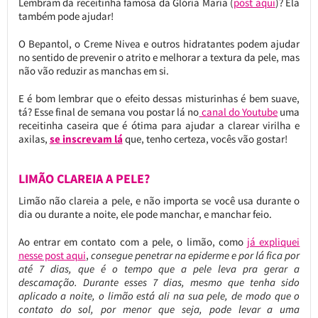
Lembram da receitinha famosa da Glória Maria (
post aqui
)? Ela
também pode ajudar!
O Bepantol, o Creme Nivea e outros hidratantes podem ajudar
no sentido de prevenir o atrito e melhorar a textura da pele, mas
não vão reduzir as manchas em si.
E é bom lembrar que o efeito dessas misturinhas é bem suave,
tá? Esse final de semana vou postar lá no
canal do Youtube
uma
receitinha caseira que é ótima para ajudar a clarear virilha e
axilas,
se inscrevam lá
que, tenho certeza, vocês vão gostar!
LIMÃO CLAREIA A PELE?
Limão não clareia a pele, e não importa se você usa durante o
dia ou durante a noite, ele pode manchar, e manchar feio.
Ao entrar em contato com a pele, o limão, como
já expliquei
nesse post aqui
,
consegue penetrar na epiderme e por lá fica por
até 7 dias, que é o tempo que a pele leva pra gerar a
descamação. Durante esses 7 dias, mesmo que tenha sido
aplicado a noite, o limão está ali na sua pele, de modo que o
contato do sol, por menor que seja, pode levar a uma