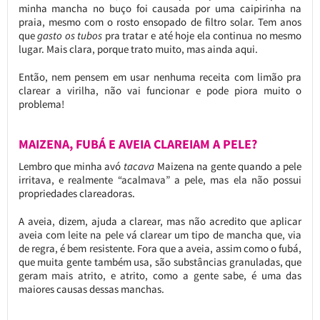
minha mancha no buço foi causada por uma caipirinha na
praia, mesmo com o rosto ensopado de filtro solar. Tem anos
que
gasto os tubos
pra tratar e até hoje ela continua no mesmo
lugar. Mais clara, porque trato muito, mas ainda aqui.
Então, nem pensem em usar nenhuma receita com limão pra
clarear a virilha, não vai funcionar e pode piora muito o
problema!
MAIZENA, FUBÁ E AVEIA CLAREIAM A PELE?
Lembro que minha avó
tacava
Maizena na gente quando a pele
irritava, e realmente “acalmava” a pele, mas ela não possui
propriedades clareadoras.
A aveia, dizem, ajuda a clarear, mas não acredito que aplicar
aveia com leite na pele vá clarear um tipo de mancha que, via
de regra, é bem resistente. Fora que a aveia, assim como o fubá,
que muita gente também usa, são substâncias granuladas, que
geram mais atrito, e atrito, como a gente sabe, é uma das
maiores causas dessas manchas.