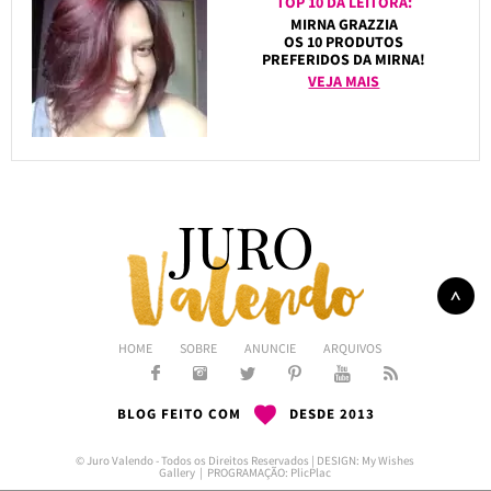
TOP 10 DA LEITORA:
MIRNA GRAZZIA
OS 10 PRODUTOS
PREFERIDOS DA MIRNA!
VEJA MAIS
HOME
SOBRE
ANUNCIE
ARQUIVOS
BLOG FEITO COM
DESDE 2013
© Juro Valendo - Todos os Direitos Reservados | DESIGN:
My Wishes
Gallery
| PROGRAMAÇÃO:
PlicPlac