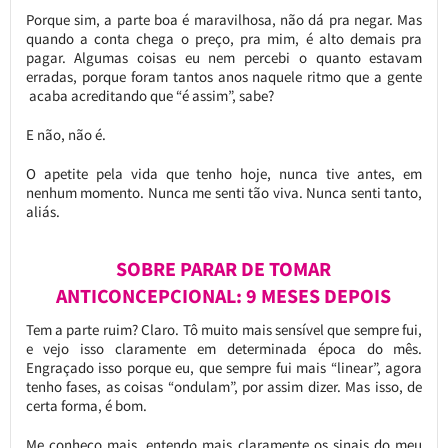
Porque sim, a parte boa é maravilhosa, não dá pra negar. Mas
quando a conta chega o preço, pra mim, é alto demais pra
pagar. Algumas coisas eu nem percebi o quanto estavam
erradas, porque foram tantos anos naquele ritmo que a gente
acaba acreditando que “é assim”, sabe?
E não, não é.
O apetite pela vida que tenho hoje, nunca tive antes, em
nenhum momento. Nunca me senti tão viva. Nunca senti tanto,
aliás.
SOBRE PARAR DE TOMAR
ANTICONCEPCIONAL: 9 MESES DEPOIS
Tem a parte ruim? Claro. Tô muito mais sensível que sempre fui,
e vejo isso claramente em determinada época do mês.
Engraçado isso porque eu, que sempre fui mais “linear”, agora
tenho fases, as coisas “ondulam”, por assim dizer. Mas isso, de
certa forma, é bom.
Me conheço mais, entendo mais claramente os sinais do meu