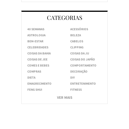
CATEGORIAS
40 SEMANAS
ACESSÓRIOS
ASTROLOGIA
BELEZA
BEM-ESTAR
CABELOS
CELEBRIDADES
CLIPPING
COISAS DA BAHIA
COISAS DA JU
COISAS DE JEE
COISAS DO JAPÃO
COMES E BEBES
COMPORTAMENTO
COMPRAS
DECORAÇÃO
DIETA
DIY
EMAGRECIMENTO
ENTRETENIMENTO
FENG SHUI
FITNESS
VER MAIS