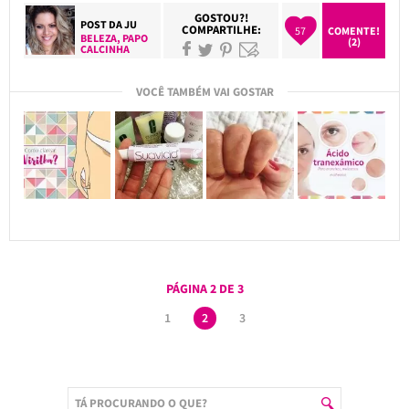
GOSTOU?!
POST DA
JU
COMPARTILHE:
57
COMENTE!
BELEZA
,
PAPO
(2)
CALCINHA
VOCÊ TAMBÉM VAI GOSTAR
PÁGINA 2 DE 3
1
2
3