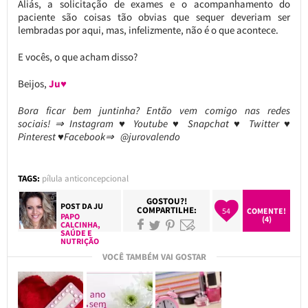
Aliás, a solicitação de exames e o acompanhamento do
paciente são coisas tão obvias que sequer deveriam ser
lembradas por aqui, mas, infelizmente, não é o que acontece.
E vocês, o que acham disso?
Beijos,
Ju♥
Bora ficar bem juntinha? Então vem comigo nas redes
sociais! ⇒ Instagram ♥ Youtube ♥ Snapchat ♥ Twitter ♥
Pinterest ♥Facebook⇒ @jurovalendo
TAGS:
pílula anticoncepcional
GOSTOU?!
POST DA
JU
COMPARTILHE:
54
COMENTE!
PAPO
(4)
CALCINHA
,
SAÚDE E
NUTRIÇÃO
VOCÊ TAMBÉM VAI GOSTAR