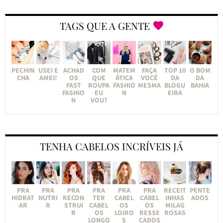
TAGS QUE A GENTE
PECHIN
USEI E
ACHAD
COM
MATEM
FAÇA
TOP 10
O BOM
CHA
AMEI!
OS
QUE
ÁTICA
VOCÊ
DA
DA
FAST
ROUPA
FASHIO
MESMA
BLOGU
BAHIA
FASHIO
EU
N
EIRA
N
VOU?
TENHA CABELOS INCRÍVEIS JÁ
PRA
PRA
PRA
PRA
PRA
PRA
RECEIT
PENTE
HIDRAT
NUTRI
RECON
TER
CABEL
CABEL
INHAS
ADOS
AR
R
STRUI
CABEL
OS
OS
MILAG
R
OS
LOIRO
RESSE
ROSAS
LONGO
S
CADOS