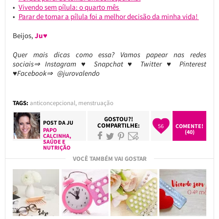
Vivendo sem pílula: o quarto mês
Parar de tomar a pílula foi a melhor decisão da minha vida!
Beijos,
Ju♥
Quer mais dicas como essa? Vamos papear nas redes
sociais⇒ Instagram ♥ Snapchat ♥ Twitter ♥ Pinterest
♥Facebook⇒ @jurovalendo
TAGS:
anticoncepcional
,
menstruação
GOSTOU?!
POST DA
JU
COMPARTILHE:
56
COMENTE!
PAPO
(40)
CALCINHA
,
SAÚDE E
NUTRIÇÃO
VOCÊ TAMBÉM VAI GOSTAR