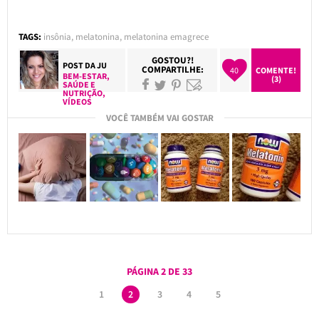
TAGS:
insônia
,
melatonina
,
melatonina emagrece
GOSTOU?!
POST DA
JU
COMPARTILHE:
40
COMENTE!
BEM-ESTAR
,
(3)
SAÚDE E
NUTRIÇÃO
,
VÍDEOS
VOCÊ TAMBÉM VAI GOSTAR
PÁGINA 2 DE 33
1
2
3
4
5