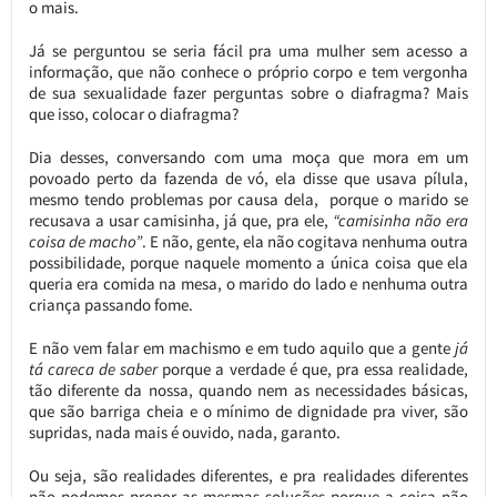
o mais.
Já se perguntou se seria fácil pra uma mulher sem acesso a
informação, que não conhece o próprio corpo e tem vergonha
de sua sexualidade fazer perguntas sobre o diafragma? Mais
que isso, colocar o diafragma?
Dia desses, conversando com uma moça que mora em um
povoado perto da fazenda de vó, ela disse que usava pílula,
mesmo tendo problemas por causa dela, porque o marido se
recusava a usar camisinha, já que, pra ele,
“camisinha não era
coisa de macho”
. E não, gente, ela não cogitava nenhuma outra
possibilidade, porque naquele momento a única coisa que ela
queria era comida na mesa, o marido do lado e nenhuma outra
criança passando fome.
E não vem falar em machismo e em tudo aquilo que a gente
já
tá careca de saber
porque a verdade é que, pra essa realidade,
tão diferente da nossa, quando nem as necessidades básicas,
que são barriga cheia e o mínimo de dignidade pra viver, são
supridas, nada mais é ouvido, nada, garanto.
Ou seja, são realidades diferentes, e pra realidades diferentes
não podemos propor as mesmas soluções porque a coisa não