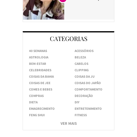
CATEGORIAS
40 SEMANAS
ACESSÓRIOS
ASTROLOGIA
BELEZA
BEM-ESTAR
CABELOS
CELEBRIDADES
CLIPPING
COISAS DA BAHIA
COISAS DA JU
COISAS DE JEE
COISAS DO JAPÃO
COMES E BEBES
COMPORTAMENTO
COMPRAS
DECORAÇÃO
DIETA
DIY
EMAGRECIMENTO
ENTRETENIMENTO
FENG SHUI
FITNESS
VER MAIS