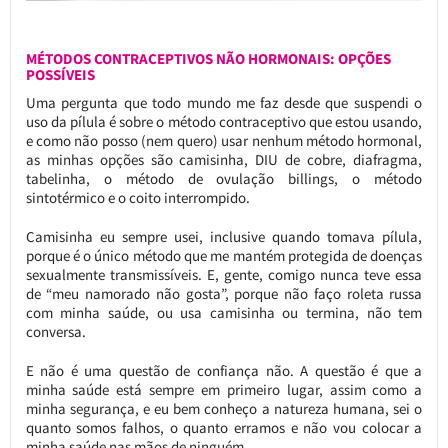
MÉTODOS CONTRACEPTIVOS NÃO HORMONAIS: OPÇÕES
POSSÍVEIS
Uma pergunta que todo mundo me faz desde que suspendi o
uso da pílula é sobre o método contraceptivo que estou usando,
e como não posso (nem quero) usar nenhum método hormonal,
as minhas opções são camisinha, DIU de cobre, diafragma,
tabelinha, o método de ovulação billings, o método
sintotérmico e o coito interrompido.
Camisinha eu sempre usei, inclusive quando tomava pílula,
porque é o único método que me mantém protegida de doenças
sexualmente transmissíveis. E, gente, comigo nunca teve essa
de “meu namorado não gosta”, porque não faço roleta russa
com minha saúde, ou usa camisinha ou termina, não tem
conversa.
E não é uma questão de confiança não. A questão é que a
minha saúde está sempre em primeiro lugar, assim como a
minha segurança, e eu bem conheço a natureza humana, sei o
quanto somos falhos, o quanto erramos e não vou colocar a
minha saúde nas mãos de ninguém.