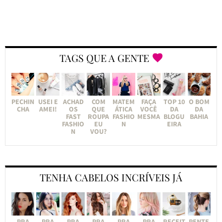
TAGS QUE A GENTE
PECHIN
USEI E
ACHAD
COM
MATEM
FAÇA
TOP 10
O BOM
CHA
AMEI!
OS
QUE
ÁTICA
VOCÊ
DA
DA
FAST
ROUPA
FASHIO
MESMA
BLOGU
BAHIA
FASHIO
EU
N
EIRA
N
VOU?
TENHA CABELOS INCRÍVEIS JÁ
PRA
PRA
PRA
PRA
PRA
PRA
RECEIT
PENTE