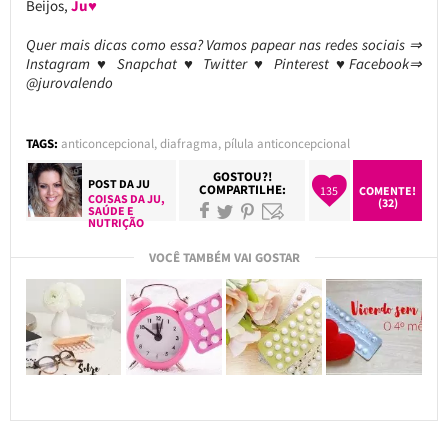
Beijos,
Ju♥
Quer mais dicas como essa? Vamos papear nas redes sociais ⇒
Instagram ♥ Snapchat ♥ Twitter ♥ Pinterest ♥Facebook⇒
@jurovalendo
TAGS:
anticoncepcional
,
diafragma
,
pílula anticoncepcional
GOSTOU?!
POST DA
JU
COMPARTILHE:
135
COMENTE!
COISAS DA JU
,
(32)
SAÚDE E
NUTRIÇÃO
VOCÊ TAMBÉM VAI GOSTAR