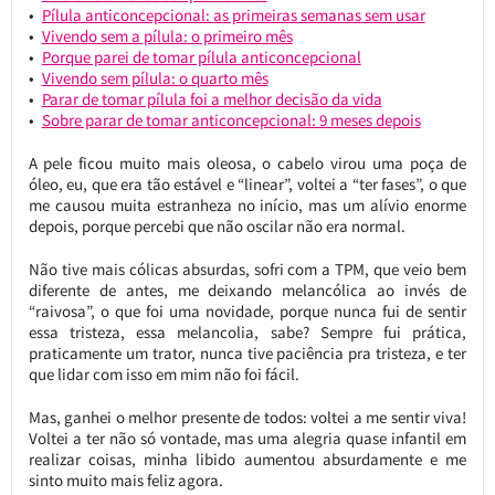
Pílula anticoncepcional: as primeiras semanas sem usar
Vivendo sem a pílula: o primeiro mês
Porque parei de tomar pílula anticoncepcional
Vivendo sem pílula: o quarto mês
Parar de tomar pílula foi a melhor decisão da vida
Sobre parar de tomar anticoncepcional: 9 meses depois
A pele ficou muito mais oleosa, o cabelo virou uma poça de
óleo, eu, que era tão estável e “linear”, voltei a “ter fases”, o que
me causou muita estranheza no início, mas um alívio enorme
depois, porque percebi que não oscilar não era normal.
Não tive mais cólicas absurdas, sofri com a TPM, que veio bem
diferente de antes, me deixando melancólica ao invés de
“raivosa”, o que foi uma novidade, porque nunca fui de sentir
essa tristeza, essa melancolia, sabe? Sempre fui prática,
praticamente um trator, nunca tive paciência pra tristeza, e ter
que lidar com isso em mim não foi fácil.
Mas, ganhei o melhor presente de todos: voltei a me sentir viva!
Voltei a ter não só vontade, mas uma alegria quase infantil em
realizar coisas, minha libido aumentou absurdamente e me
sinto muito mais feliz agora.