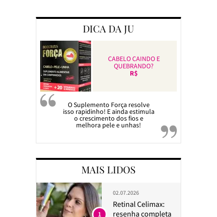
Preparando a c
DICA DA JU
CABELO CAINDO E
QUEBRANDO?
R$
O Suplemento Força resolve
isso rapidinho! E ainda estimula
o crescimento dos fios e
melhora pele e unhas!
MAIS LIDOS
02.07.2026
Retinal Celimax:
resenha completa
1