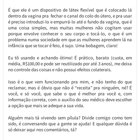
É que ele é um dispositivo de látex flexível que é colocado lá
dentro da vagina pra fechar o canal do colo do útero, e pra usar
é preciso introduzi-lo e empurrá-lo até o fundo da vagina, que é
uma coisa simples, mas muitas mulheres não cogitam usar
porque envolve conhecer o seu corpo e tocá-lo, o que é um
problema numa sociedade em que as mulheres aprendem lá na
infância que se tocar é feio, é sujo. Uma bobagem, claro!
Eu tô usando e achando ótimo! É prático, barato (custa, em
média, R$100,00 e pode ser reutilizado por até 3 anos), me deixa
no controle das coisas e não possui efeitos colaterais.
Isso é o que vem funcionando pra mim, e não tenho do que
reclamar, mas é óbvio que não é “receita” pra ninguém, né? É
você, e só você, que sabe o que é melhor pra você e, com
informação correta, com o auxílio do seu médico deve escolher
a opção que mais se adeque a sua vida.
Alguém mais tá vivendo sem pílula? Divide comigo como tem
sido, é conversando que a gente se ajuda! E qualquer dúvida é
só deixar aqui nos comentários, tá?