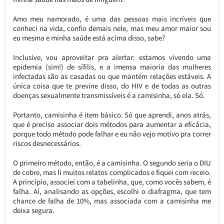
Amo meu namorado, é uma das pessoas mais incríveis que
conheci na vida, confio demais nele, mas meu amor maior sou
eu mesma e minha saúde está acima disso, sabe?
Inclusive, vou aproveitar pra alertar: estamos vivendo uma
epidemia (sim!) de sífilis, e a imensa maioria das mulheres
infectadas são as casadas ou que mantém relações estáveis. A
única coisa que te previne disso, do HIV e de todas as outras
doenças sexualmente transmissíveis é a camisinha, só ela. Só.
Portanto, camisinha é item básico. Só que aprendi, anos atrás,
que é preciso associar dois métodos para aumentar a eficácia,
porque todo método pode falhar e eu não vejo motivo pra correr
riscos desnecessários.
O primeiro método, então, é a camisinha. O segundo seria o DIU
de cobre, mas li muitos relatos complicados e fiquei com receio.
A princípio, associei com a tabelinha, que, como vocês sabem, é
falha. Aí, analisando as opções, escolhi o diafragma, que tem
chance de falha de 10%, mas associada com a camisinha me
deixa segura.