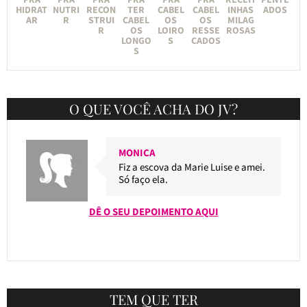
HIDRAT
NUTRI
RECON
TER
CABEL
CABEL
INHAS
ADOS
AR
R
STRUI
CABEL
OS
OS
MILAG
R
OS
LOIRO
RESSE
ROSAS
LONGO
S
CADOS
S
O QUE VOCÊ ACHA DO JV?
MONICA
Fiz a escova da Marie Luise e amei.
Só faço ela.
DÊ O SEU DEPOIMENTO AQUI
TEM QUE TER