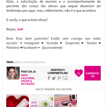
Aliás, a solicitação de exames e o acompanhamento do
paciente são coisas tão obvias que sequer deveriam ser
lembradas por aqui, mas, infelizmente, não é o que acontece.
E vocês, o que acham disso?
Beijos,
Ju♥
Bora ficar bem juntinha? Então vem comigo nas redes
sociais! ⇒ Instagram ♥ Youtube ♥ Snapchat ♥ Twitter ♥
Pinterest ♥Facebook⇒ @jurovalendo
TAGS:
pílula anticoncepcional
GOSTOU?!
POST DA
JU
COMPARTILHE:
54
COMENTE!
PAPO
(4)
CALCINHA
,
SAÚDE E
NUTRIÇÃO
VOCÊ TAMBÉM VAI GOSTAR