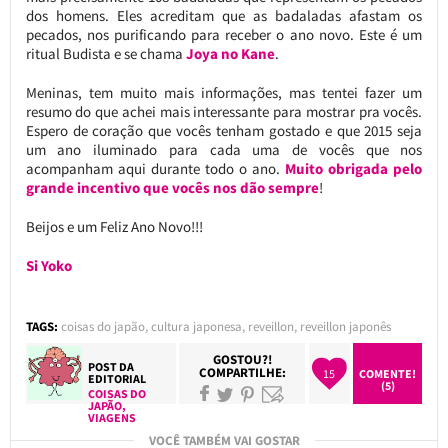
dos homens. Eles acreditam que as badaladas afastam os
pecados, nos purificando para receber o ano novo. Este é um
ritual Budista e se chama
Joya no Kane
.
Meninas, tem muito mais informações, mas tentei fazer um
resumo do que achei mais interessante para mostrar pra vocês.
Espero de coração que vocês tenham gostado e que 2015 seja
um ano iluminado para cada uma de vocês que nos
acompanham aqui durante todo o ano.
Muito obrigada pelo
grande incentivo que vocês nos dão sempre
!
Beijos e um Feliz Ano Novo!!!
Si Yoko
TAGS:
coisas do japão
,
cultura japonesa
,
reveillon
,
reveillon japonês
GOSTOU?!
POST DA
COMPARTILHE:
15
COMENTE!
EDITORIAL
(5)
COISAS DO
JAPÃO
,
VIAGENS
VOCÊ TAMBÉM VAI GOSTAR