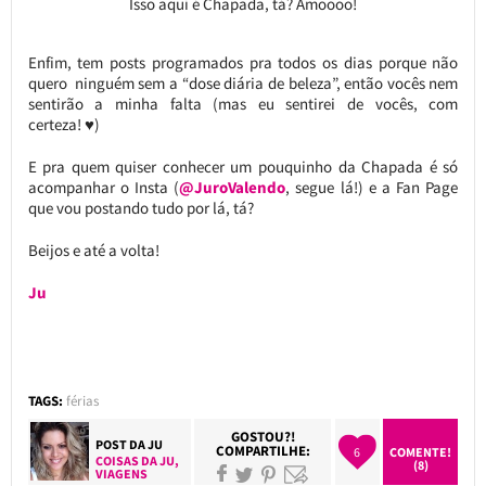
Isso aqui é Chapada, tá? Amoooo!
Enfim, tem posts programados pra todos os dias porque não
quero ninguém sem a “dose diária de beleza”, então vocês nem
sentirão a minha falta (mas eu sentirei de vocês, com
certeza! ♥)
E pra quem quiser conhecer um pouquinho da Chapada é só
acompanhar o Insta (
@JuroValendo
, segue lá!) e a Fan Page
que vou postando tudo por lá, tá?
Beijos e até a volta!
Ju
TAGS:
férias
GOSTOU?!
POST DA
JU
COMPARTILHE:
6
COMENTE!
COISAS DA JU
,
(8)
VIAGENS