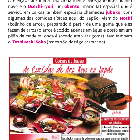
A refeição consumida tradicionalmente pelos japoneses no ano
novo é o
Osechi-ryori
, um
obento
(marmita) especial que é
servido em caixas também especiais chamadas
jubako
, com
algumas das comidas típicas aqui do Japão. Além do
Mochi
(bolinho de arroz), preparado à partir de uma goma que eles
fazem de arroz (o arroz é cozido apenas em água e posto em um
pilão de madeira, onde é socado até virar goma), tem também
o
Toshikoshi Soba
(macarrão de trigo sarraceno).