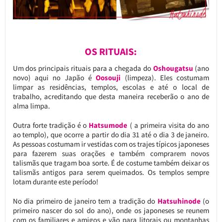
OS RITUAIS:
Um dos principais rituais para a chegada do
Oshougatsu
(ano
novo) aqui no Japão é
Oosouji
(limpeza). Eles costumam
limpar as residências, templos, escolas e até o local de
trabalho, acreditando que desta maneira receberão o ano de
alma limpa.
Outra forte tradição é o
Hatsumode
( a primeira visita do ano
ao templo), que ocorre a partir do dia 31 até o dia 3 de janeiro.
As pessoas costumam ir vestidas com os trajes típicos japoneses
para fazerem suas orações e também comprarem novos
talismãs que tragam boa sorte. É de costume também deixar os
talismãs antigos para serem queimados. Os templos sempre
lotam durante este período!
No dia primeiro de janeiro tem a tradição do
Hatsuhinode
(o
primeiro nascer do sol do ano), onde os japoneses se reunem
com os familiares e amigos e vão para litorais ou montanhas