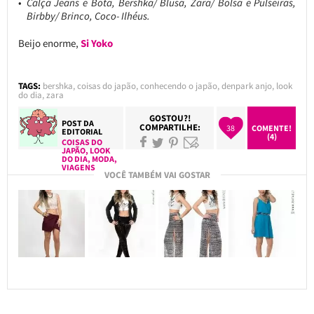
Calça Jeans e Bota, Bershka/ Blusa, Zara/ Bolsa e Pulseiras,
Birbby/ Brinco, Coco- Ilhéus.
Beijo enorme,
Si Yoko
TAGS:
bershka
,
coisas do japão
,
conhecendo o japão
,
denpark anjo
,
look
do dia
,
zara
GOSTOU?!
POST DA
COMPARTILHE:
38
COMENTE!
EDITORIAL
(4)
COISAS DO
JAPÃO
,
LOOK
DO DIA
,
MODA
,
VIAGENS
VOCÊ TAMBÉM VAI GOSTAR