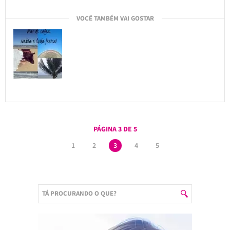
VOCÊ TAMBÉM VAI GOSTAR
PÁGINA 3 DE 5
1
2
3
4
5