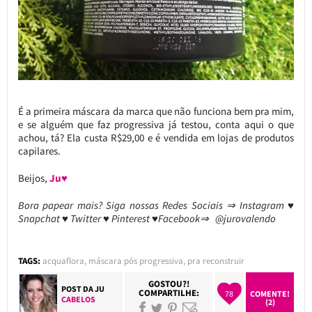
É a primeira máscara da marca que não funciona bem pra mim,
e se alguém que faz progressiva já testou, conta aqui o que
achou, tá? Ela custa R$29,00 e é vendida em lojas de produtos
capilares.
Beijos,
Ju♥
Bora papear mais? Siga nossas Redes Sociais ⇒ Instagram ♥
Snapchat ♥ Twitter ♥ Pinterest ♥Facebook⇒ @jurovalendo
TAGS:
acquaflora
,
máscara pós progressiva
,
pra reconstruir
GOSTOU?!
POST DA
JU
COMPARTILHE:
78
COMENTE!
CABELOS
(2)