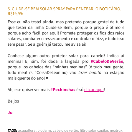
5. CUIDE-SE BEM SOLAR SPRAY PARA PENTEAR, O BOTICÁRIO,
R$19,99:
Esse eu não testei ainda, mas pretendo porque gostei de tudo
que testei da linha Cuide-se Bem, porque o preço é ótimo e
porque acho fácil por aqui! Promete proteger os fios dos raios
solares, combater o ressecamento e controlar o frizz, e tudo isso
sem pesar. Se alguém já testou me avisa aí!
Conhece algum outro protetor solar para cabelo? Indica aí
menina! E, sim, foi dada a largada
pro
#CabeloDeVerão
,
porque os cabelos das “minhas meninas” (é tudo meu gente,
tudo meu! rs #CoisaDeLeonino) vão
fazer bonito
na estação
mais quente do ano! ♥
Ah, e se quiser ver mais
#Pechinchas
é só
clicar aqui
!
Beijos
Ju
TAGS:
acquaflora
,
bioderm
,
cabelo de verão
,
filtro solar capilar
,
neutrox
,