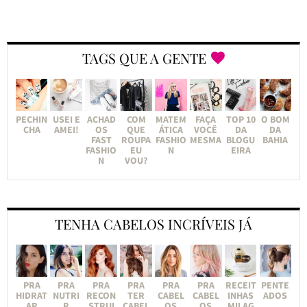
TAGS QUE A GENTE
PECHIN
USEI E
ACHAD
COM
MATEM
FAÇA
TOP 10
O BOM
CHA
AMEI!
OS
QUE
ÁTICA
VOCÊ
DA
DA
FAST
ROUPA
FASHIO
MESMA
BLOGU
BAHIA
FASHIO
EU
N
EIRA
N
VOU?
TENHA CABELOS INCRÍVEIS JÁ
PRA
PRA
PRA
PRA
PRA
PRA
RECEIT
PENTE
HIDRAT
NUTRI
RECON
TER
CABEL
CABEL
INHAS
ADOS
AR
R
STRUI
CABEL
OS
OS
MILAG