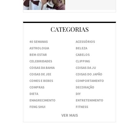
CATEGORIAS
40 SEMANAS
ACESSÓRIOS
ASTROLOGIA
BELEZA
BEM-ESTAR
CABELOS
CELEBRIDADES
CLIPPING
COISAS DA BAHIA
COISAS DA JU
COISAS DE JEE
COISAS DO JAPÃO
COMES E BEBES
COMPORTAMENTO
COMPRAS
DECORAÇÃO
DIETA
DIY
EMAGRECIMENTO
ENTRETENIMENTO
FENG SHUI
FITNESS
VER MAIS