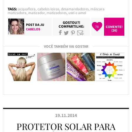
TAGS:
acquaflora
,
cabelos loiros
,
desamareladores
,
máscara
matizadora
,
matizador
,
matizadores
,
usei e amei
GOSTOU?!
POST DA
JU
COMPARTILHE:
78
COMENTE!
CABELOS
(26)
VOCÊ TAMBÉM VAI GOSTAR
19.11.2014
PROTETOR SOLAR PARA