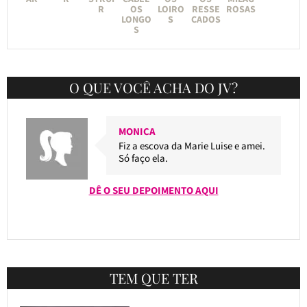
R
OS
LOIRO
RESSE
ROSAS
LONGO
S
CADOS
S
O QUE VOCÊ ACHA DO JV?
MONICA
Fiz a escova da Marie Luise e amei.
Só faço ela.
DÊ O SEU DEPOIMENTO AQUI
TEM QUE TER