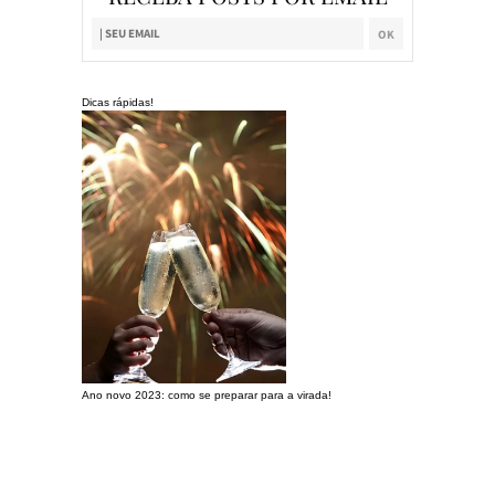
Dicas rápidas!
Ano novo 2023: como se preparar para a virada!
Preparando a c