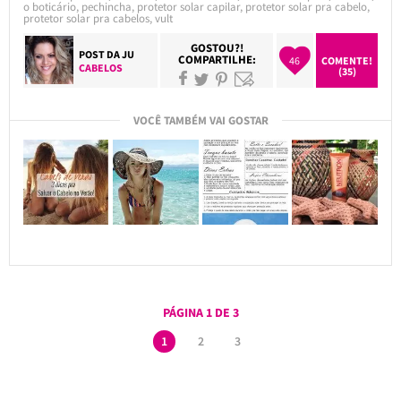
o boticário
,
pechincha
,
protetor solar capilar
,
protetor solar pra cabelo
,
protetor solar pra cabelos
,
vult
GOSTOU?!
POST DA
JU
COMPARTILHE:
46
COMENTE!
CABELOS
(35)
VOCÊ TAMBÉM VAI GOSTAR
PÁGINA 1 DE 3
1
2
3