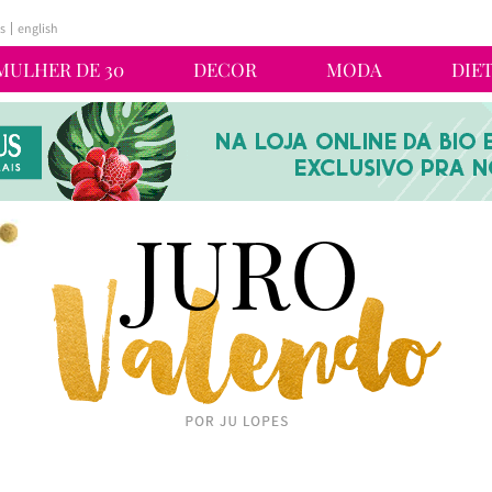
s
english
MULHER DE 30
DECOR
MODA
DIE