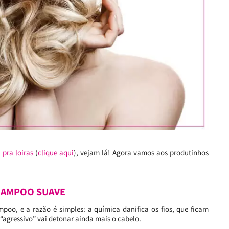
 pra loiras
(
clique aqui
), vejam lá! Agora vamos aos produtinhos
HAMPOO SUAVE
poo, e a razão é simples: a química danifica os fios, que ficam
 “agressivo” vai detonar ainda mais o cabelo.