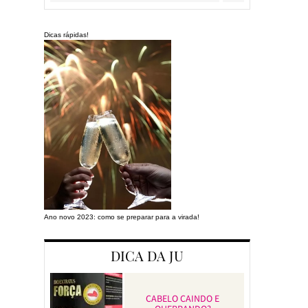
Dicas rápidas!
Ano novo 2023: como se preparar para a virada!
Preparando a cas
DICA DA JU
CABELO CAINDO E