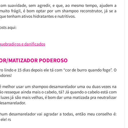
com suavidade, sem agredir, e que, ao mesmo tempo, ajudem a
 muito frágil, é bom optar por um shampoo reconstrutor, já se a
 que tenham ativos hidratantes e nutritivos.
osts aqui:
quebradiços e danificados
OR/MATIZADOR PODEROSO
ro lindo e 15 dias depois ele tá com “cor de burro quando foge”. O
adores!
, é melhor usar um shampoo desamarelador uma ou duas vezes na
o resseque ainda mais o cabelo, tá? Já quando o cabelo está com
luzes já são mais velhas, é bom dar uma matizada pra neutralizar
desamarelador.
hum desamarelador vai agradar a todas, então meu conselho é:
le! rs