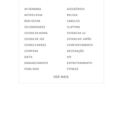
40 SEMANAS
ACESSÓRIOS
ASTROLOGIA
BELEZA
BEM-ESTAR
CABELOS
CELEBRIDADES
CLIPPING
COISAS DA BAHIA
COISAS DA JU
COISAS DE JEE
COISAS DO JAPÃO
COMES E BEBES
COMPORTAMENTO
COMPRAS
DECORAÇÃO
DIETA
DIY
EMAGRECIMENTO
ENTRETENIMENTO
FENG SHUI
FITNESS
VER MAIS