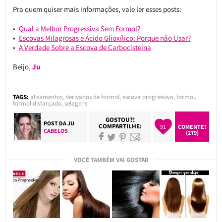
Pra quem quiser mais informações, vale ler esses posts:
Qual a Melhor Progressiva Sem Formol?
Escovas Milagrosas e Ácido Glioxílico: Porque não Usar?
A Verdade Sobre a Escova de Carbocisteína
Beijo,
Ju
TAGS:
alisamentos
,
derivados de formol
,
escova progressiva
,
formol
,
formol disfarçado
,
selagens
GOSTOU?!
POST DA
JU
COMPARTILHE:
91
COMENTE!
CABELOS
(279)
VOCÊ TAMBÉM VAI GOSTAR