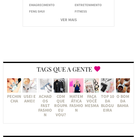
EMAGRECIMENTO
ENTRETENIMENTO
FENG SHUI
FITNESS
VER MAIS
TAGS QUE A GENTE
PECHIN
USEI E
ACHAD
COM
MATEM
FAÇA
TOP 10
O BOM
CHA
AMEI!
OS
QUE
ÁTICA
VOCÊ
DA
DA
FAST
ROUPA
FASHIO
MESMA
BLOGU
BAHIA
FASHIO
EU
N
EIRA
N
VOU?