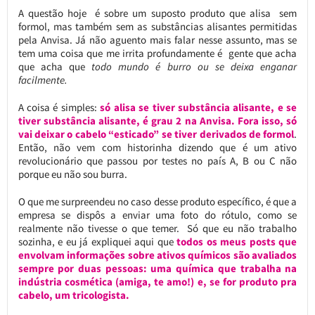
A questão hoje é sobre um suposto produto que alisa sem
formol, mas também sem as substâncias alisantes permitidas
pela Anvisa. Já não aguento mais falar nesse assunto, mas se
tem uma coisa que me irrita profundamente é gente que acha
que acha que
todo mundo é burro ou se deixa enganar
facilmente.
A coisa é simples:
só alisa se tiver substância alisante, e se
tiver substância alisante, é grau 2 na Anvisa. Fora isso, só
vai deixar o cabelo “esticado” se tiver derivados de formol
.
Então, não vem com historinha dizendo que é um ativo
revolucionário que passou por testes no país A, B ou C não
porque eu não sou burra.
O que me surpreendeu no caso desse produto específico, é que a
empresa se dispôs a enviar uma foto do rótulo, como se
realmente não tivesse o que temer. Só que eu não trabalho
sozinha, e eu já expliquei aqui que
todos os meus posts que
envolvam informações sobre ativos químicos são avaliados
sempre por duas pessoas: uma química que trabalha na
indústria cosmética (amiga, te amo!) e, se for produto pra
cabelo, um tricologista.