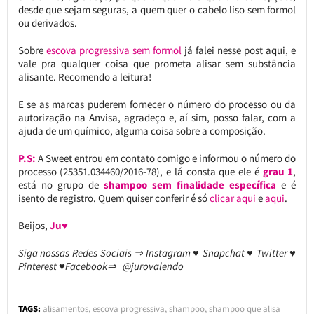
desde que sejam seguras, a quem quer o cabelo liso sem formol
ou derivados.
Sobre
escova progressiva sem formol
já falei nesse post aqui, e
vale pra qualquer coisa que prometa alisar sem substância
alisante. Recomendo a leitura!
E se as marcas puderem fornecer o número do processo ou da
autorização na Anvisa, agradeço e, aí sim, posso falar, com a
ajuda de um químico, alguma coisa sobre a composição.
P.S:
A Sweet entrou em contato comigo e informou o número do
processo (25351.034460/2016-78), e lá consta que ele é
grau 1
,
está no grupo de
shampoo sem finalidade específica
e é
isento de registro. Quem quiser conferir é só
clicar aqui
e
aqui
.
Beijos,
Ju♥
Siga nossas Redes Sociais ⇒ Instagram ♥ Snapchat ♥ Twitter ♥
Pinterest ♥Facebook⇒ @jurovalendo
TAGS:
alisamentos
,
escova progressiva
,
shampoo
,
shampoo que alisa