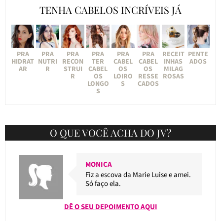
TENHA CABELOS INCRÍVEIS JÁ
PRA
PRA
PRA
PRA
PRA
PRA
RECEIT
PENTE
HIDRAT
NUTRI
RECON
TER
CABEL
CABEL
INHAS
ADOS
AR
R
STRUI
CABEL
OS
OS
MILAG
R
OS
LOIRO
RESSE
ROSAS
LONGO
S
CADOS
S
O QUE VOCÊ ACHA DO JV?
MONICA
Fiz a escova da Marie Luise e amei.
Só faço ela.
DÊ O SEU DEPOIMENTO AQUI