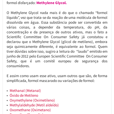
formol disfarçado:
Methylene Glycol.
O Methylene Glycol nada mais é do que o chamado “formol
líquido”, vez que trata-se da reação de uma molécula de formol
dissolvida em água. Essa substância pode ser convertida em
várias coisas, a depender da temperatura, do pH, da
concentração e da presença de outros ativos, mas o fato a
Scientific Committee On Consumer Safety já constatou e
declarou que o Methylene Glycol (glicol de metileno), embora
seja quimicamente diferente, é equivalente ao formol. Quem
tiver dúvidas sobre isso, sugiro a leitura do “laudo” emitido em
junho de 2012 pelo Europen Scientific Committee On Consumer
Safety, que é um comitê europeu de segurança dos
consumidores.
E assim como usam esse ativo, usam outros que são, de forma
simplificada, formol mascarado ou variações de formol:
Methanal (Metanal)
Óxido de Metileno
Oxymethylene (Oximetileno)
Methylaldehyde (Metil aldeído)
Oxomethane (Oximetano)