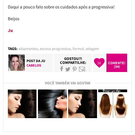
Daqui a pouco falo sobre os cuidados após a progressiva!
Beijos
Ju
TAGS:
alisamentos
,
escova progressiva
,
formol
,
selagem
GOSTOU?!
POST DA
JU
COMPARTILHE:
18
COMENTE!
CABELOS
(54)
VOCÊ TAMBÉM VAI GOSTAR