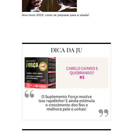
Ano novo 2023: como se preparar para a virada!
Preparando a c
DICA DA JU
CABELO CAINDO E
QUEBRANDO?
R$
O Suplemento Força resolve
isso rapidinho! E ainda estimula
o crescimento dos fios e
melhora pele e unhas!