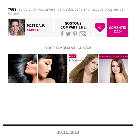
TAGS:
ácido glioxílico
,
anvisa
,
derivados de formol
,
escova progressiva
,
formol
GOSTOU?!
POST DA
JU
COMPARTILHE:
41
COMENTE!
CABELOS
(110)
VOCÊ TAMBÉM VAI GOSTAR
30.11.2013