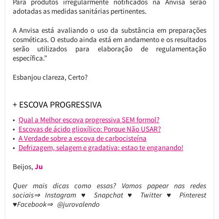
Para produtos irregularmente notificados na Anvisa serão
adotadas as medidas sanitárias pertinentes.
A Anvisa está avaliando o uso da substância em preparações
cosméticas. O estudo ainda está em andamento e os resultados
serão utilizados para elaboração de regulamentação
específica.”
Esbanjou clareza, Certo?
+ ESCOVA PROGRESSIVA
Qual a Melhor escova progressiva SEM formol?
Escovas de ácido glioxílico: Porque Não USAR?
A Verdade sobre a escova de carbocisteína
Defrizagem, selagem e gradativa: estao te enganando!
Beijos,
Ju
Quer mais dicas como essas? Vamos papear nas redes
sociais⇒ Instagram ♥ Snapchat ♥ Twitter ♥ Pinterest
♥Facebook⇒ @jurovalendo