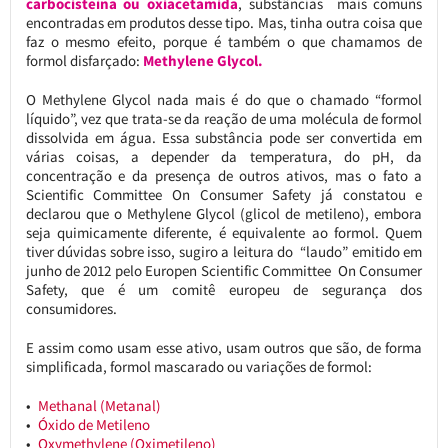
carbocisteína ou oxiacetamida
, substâncias mais comuns
encontradas em produtos desse tipo. Mas, tinha outra coisa que
faz o mesmo efeito, porque é também o que chamamos de
formol disfarçado:
Methylene Glycol.
O Methylene Glycol nada mais é do que o chamado “formol
líquido”, vez que trata-se da reação de uma molécula de formol
dissolvida em água. Essa substância pode ser convertida em
várias coisas, a depender da temperatura, do pH, da
concentração e da presença de outros ativos, mas o fato a
Scientific Committee On Consumer Safety já constatou e
declarou que o Methylene Glycol (glicol de metileno), embora
seja quimicamente diferente, é equivalente ao formol. Quem
tiver dúvidas sobre isso, sugiro a leitura do “laudo” emitido em
junho de 2012 pelo Europen Scientific Committee On Consumer
Safety, que é um comitê europeu de segurança dos
consumidores.
E assim como usam esse ativo, usam outros que são, de forma
simplificada, formol mascarado ou variações de formol:
Methanal (Metanal)
Óxido de Metileno
Oxymethylene (Oximetileno)