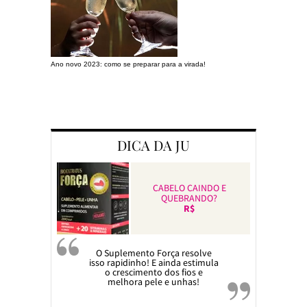
Ano novo 2023: como se preparar para a virada!
Preparando a c
DICA DA JU
CABELO CAINDO E
QUEBRANDO?
R$
O Suplemento Força resolve
isso rapidinho! E ainda estimula
o crescimento dos fios e
melhora pele e unhas!