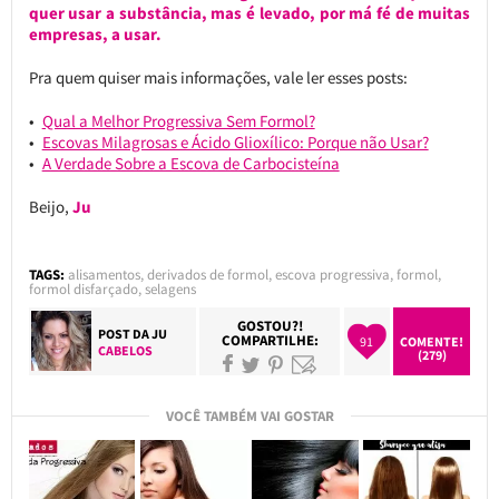
quer usar a substância, mas é levado, por má fé de muitas
empresas, a usar.
Pra quem quiser mais informações, vale ler esses posts:
Qual a Melhor Progressiva Sem Formol?
Escovas Milagrosas e Ácido Glioxílico: Porque não Usar?
A Verdade Sobre a Escova de Carbocisteína
Beijo,
Ju
TAGS:
alisamentos
,
derivados de formol
,
escova progressiva
,
formol
,
formol disfarçado
,
selagens
GOSTOU?!
POST DA
JU
COMPARTILHE:
91
COMENTE!
CABELOS
(279)
VOCÊ TAMBÉM VAI GOSTAR