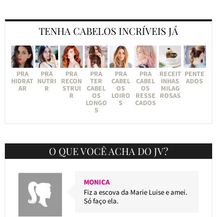
TENHA CABELOS INCRÍVEIS JÁ
PRA
PRA
PRA
PRA
PRA
PRA
RECEIT
PENTE
HIDRAT
NUTRI
RECON
TER
CABEL
CABEL
INHAS
ADOS
AR
R
STRUI
CABEL
OS
OS
MILAG
R
OS
LOIRO
RESSE
ROSAS
LONGO
S
CADOS
S
O QUE VOCÊ ACHA DO JV?
MONICA
Fiz a escova da Marie Luise e amei.
Só faço ela.