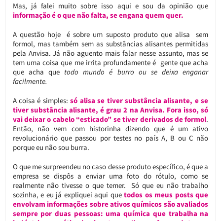
Mas, já falei muito sobre isso aqui e sou da opinião que
informação é o que não falta, se engana quem quer.
A questão hoje é sobre um suposto produto que alisa sem
formol, mas também sem as substâncias alisantes permitidas
pela Anvisa. Já não aguento mais falar nesse assunto, mas se
tem uma coisa que me irrita profundamente é gente que acha
que acha que
todo mundo é burro ou se deixa enganar
facilmente.
A coisa é simples:
só alisa se tiver substância alisante, e se
tiver substância alisante, é grau 2 na Anvisa. Fora isso, só
vai deixar o cabelo “esticado” se tiver derivados de formol
.
Então, não vem com historinha dizendo que é um ativo
revolucionário que passou por testes no país A, B ou C não
porque eu não sou burra.
O que me surpreendeu no caso desse produto específico, é que a
empresa se dispôs a enviar uma foto do rótulo, como se
realmente não tivesse o que temer. Só que eu não trabalho
sozinha, e eu já expliquei aqui que
todos os meus posts que
envolvam informações sobre ativos químicos são avaliados
sempre por duas pessoas: uma química que trabalha na