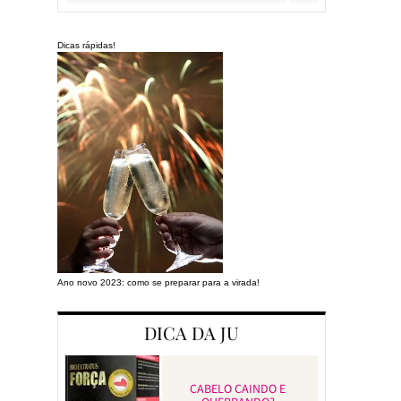
Dicas rápidas!
Ano novo 2023: como se preparar para a virada!
Preparando a cas
DICA DA JU
CABELO CAINDO E