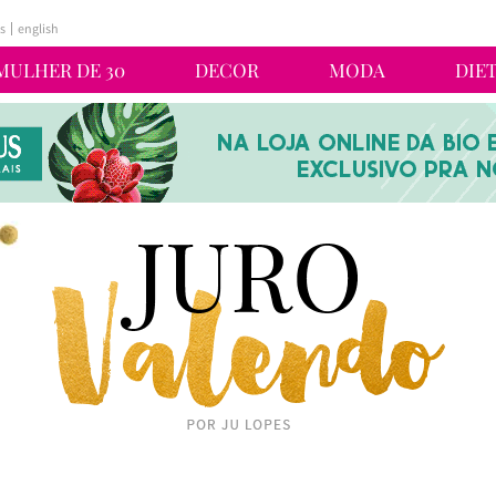
s
english
MULHER DE 30
DECOR
MODA
DIE