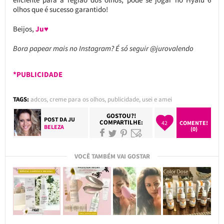
olhos que é sucesso garantido!
Beijos,
Ju♥
Bora papear mais no Instagram? É só seguir @jurovalendo
*PUBLICIDADE
TAGS:
adcos
,
creme para os olhos
,
publicidade
,
usei e amei
GOSTOU?!
POST DA
JU
COMPARTILHE:
42
COMENTE!
BELEZA
(0)
VOCÊ TAMBÉM VAI GOSTAR