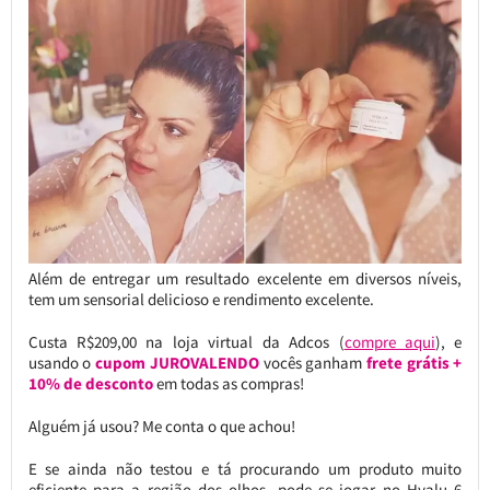
Além de entregar um resultado excelente em diversos níveis,
tem um sensorial delicioso e rendimento excelente.
Custa R$209,00 na loja virtual da Adcos (
compre aqui
), e
usando o
cupom JUROVALENDO
vocês ganham
frete grátis +
10% de desconto
em todas as compras!
Alguém já usou? Me conta o que achou!
E se ainda não testou e tá procurando um produto muito
eficiente para a região dos olhos, pode se jogar no Hyalu 6