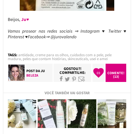
Beijos,
Ju♥
Vamos prosear nas redes sociais ⇒ Instagram ♥ Twitter ♥
Pinterest ♥Facebook⇒ @jurovalendo
TAGS:
antiidade
,
creme para os olhos
,
cuidados com a pele
,
pele
madura
,
peles que contam histórias
,
skinceuticals
,
usei e amei
GOSTOU?!
POST DA
JU
COMPARTILHE:
69
COMENTE!
BELEZA
(13)
VOCÊ TAMBÉM VAI GOSTAR