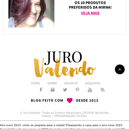
OS 10 PRODUTOS
PREFERIDOS DA MIRNA!
VEJA MAIS
HOME
SOBRE
ANUNCIE
ARQUIVOS
BLOG FEITO COM
DESDE 2013
© Juro Valendo - Todos os Direitos Reservados | DESIGN:
My Wishes
Gallery
| PROGRAMAÇÃO:
PlicPlac
Ano novo 2023: como se preparar para a virada!
Preparando a casa para o ano novo 2023