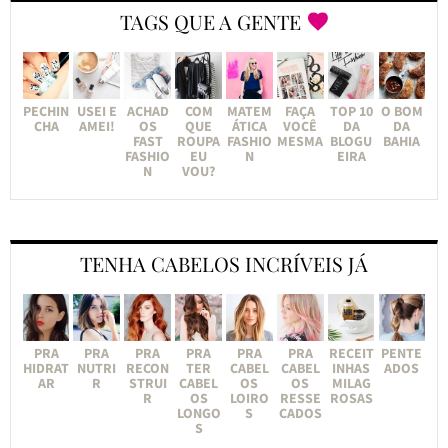
TAGS QUE A GENTE
PECHIN
USEI E
ACHAD
COM
MATEM
FAÇA
TOP 10
O BOM
CHA
AMEI!
OS
QUE
ÁTICA
VOCÊ
DA
DA
FAST
ROUPA
FASHIO
MESMA
BLOGU
BAHIA
FASHIO
EU
N
EIRA
N
VOU?
TENHA CABELOS INCRÍVEIS JÁ
PRA
PRA
PRA
PRA
PRA
PRA
RECEIT
PENTE
HIDRAT
NUTRI
RECON
TER
CABEL
CABEL
INHAS
ADOS
AR
R
STRUI
CABEL
OS
OS
MILAG
R
OS
LOIRO
RESSE
ROSAS
LONGO
S
CADOS
S