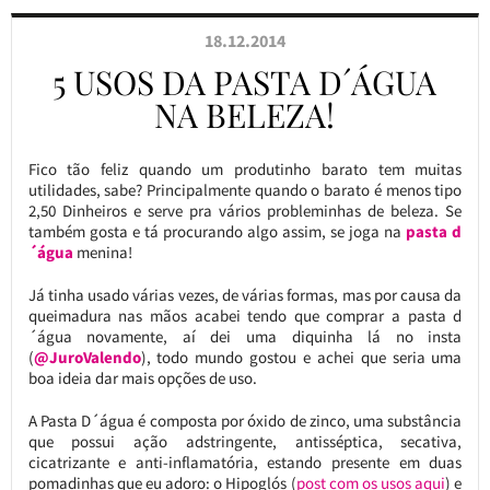
18.12.2014
5 USOS DA PASTA D´ÁGUA
NA BELEZA!
Fico tão feliz quando um produtinho barato tem muitas
utilidades, sabe? Principalmente quando o barato é menos tipo
2,50 Dinheiros e serve pra vários probleminhas de beleza. Se
também gosta e tá procurando algo assim, se joga na
pasta d
´água
menina!
Já tinha usado várias vezes, de várias formas, mas por causa da
queimadura nas mãos acabei tendo que comprar a pasta d
´água novamente, aí dei uma diquinha lá no insta
(
@JuroValendo
), todo mundo gostou e achei que seria uma
boa ideia dar mais opções de uso.
A Pasta D´água é composta por óxido de zinco, uma substância
que possui ação adstringente, antisséptica, secativa,
cicatrizante e anti-inflamatória, estando presente em duas
pomadinhas que eu adoro: o Hipoglós (
post com os usos aqui
) e