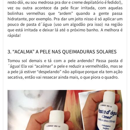
resto dói, eu sou medrosa pra dor e creme depilatório é fedido!),
vez ou outra acontece da pele ficar irritada, com aquelas
bolinhas vermelhas que “ardem” quando a gente passa
hidratante, por exemplo. Pra dar um jeito nisso é só aplicar um
pouco de pasta d´água (uso um algodão pra isso) na região
que está irritada e deixar lá até o próximo banho. A melhora é
rápida!
3. “ACALMA” A PELE NAS QUEIMADURAS SOLARES
Tomou sol demais e tá com a pele ardendo? Passa pasta d
´água! Ela vai “acalmar” a pele e reduzir a vermelhidão, mas se
a pele já estiver “despelando” não aplique porque ela tem ação
secativa, então vai ressecar ainda mais, o que piora o quadro.