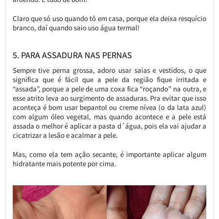
Claro que só uso quando tô em casa, porque ela deixa resquício
branco, daí quando saio uso água termal!
5. PARA ASSADURA NAS PERNAS
Sempre tive perna grossa, adoro usar saias e vestidos, o que
significa que é fácil que a pele da região fique irritada e
“assada”, porque a pele de uma coxa fica “roçando” na outra, e
esse atrito leva ao surgimento de assaduras. Pra evitar que isso
aconteça é bom usar bepantol ou creme nívea (o da lata azul)
com algum óleo vegetal, mas quando acontece e a pele está
assada o melhor é aplicar a pasta d´água, pois ela vai ajudar a
cicatrizar a lesão e acalmar a pele.
Mas, como ela tem ação secante, é importante aplicar algum
hidratante mais potente por cima.