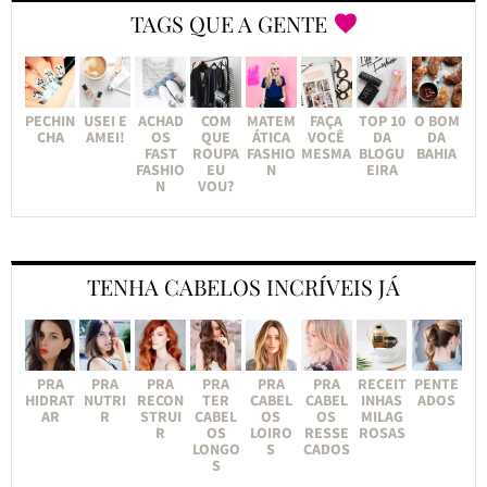
TAGS QUE A GENTE
PECHIN
USEI E
ACHAD
COM
MATEM
FAÇA
TOP 10
O BOM
CHA
AMEI!
OS
QUE
ÁTICA
VOCÊ
DA
DA
FAST
ROUPA
FASHIO
MESMA
BLOGU
BAHIA
FASHIO
EU
N
EIRA
N
VOU?
TENHA CABELOS INCRÍVEIS JÁ
PRA
PRA
PRA
PRA
PRA
PRA
RECEIT
PENTE
HIDRAT
NUTRI
RECON
TER
CABEL
CABEL
INHAS
ADOS
AR
R
STRUI
CABEL
OS
OS
MILAG
R
OS
LOIRO
RESSE
ROSAS
LONGO
S
CADOS
S