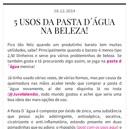
18.12.2014
5 USOS DA PASTA D´ÁGUA
NA BELEZA!
Fico tão feliz quando um produtinho barato tem muitas
utilidades, sabe? Principalmente quando o barato é menos tipo
2,50 Dinheiros e serve pra vários probleminhas de beleza. Se
também gosta e tá procurando algo assim, se joga na
pasta d
´água
menina!
Já tinha usado várias vezes, de várias formas, mas por causa da
queimadura nas mãos acabei tendo que comprar a pasta d
´água novamente, aí dei uma diquinha lá no insta
(
@JuroValendo
), todo mundo gostou e achei que seria uma
boa ideia dar mais opções de uso.
A Pasta D´água é composta por óxido de zinco, uma substância
que possui ação adstringente, antisséptica, secativa,
cicatrizante e anti-inflamatória, estando presente em duas
pomadinhas que eu adoro: o Hipoglós (
post com os usos aqui
) e