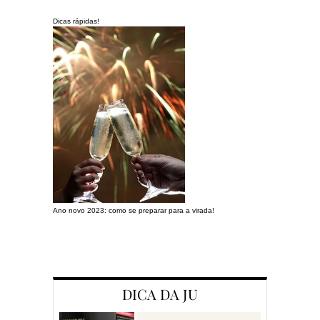
Dicas rápidas!
Ano novo 2023: como se preparar para a virada!
Preparando a c
DICA DA JU