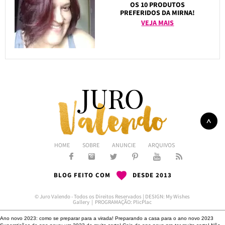
OS 10 PRODUTOS
PREFERIDOS DA MIRNA!
VEJA MAIS
HOME
SOBRE
ANUNCIE
ARQUIVOS
BLOG FEITO COM
DESDE 2013
© Juro Valendo - Todos os Direitos Reservados | DESIGN:
My Wishes
Gallery
| PROGRAMAÇÃO:
PlicPlac
Ano novo 2023: como se preparar para a virada!
Preparando a casa para o ano novo 2023