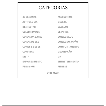
CATEGORIAS
40 SEMANAS
ACESSÓRIOS
ASTROLOGIA
BELEZA
BEM-ESTAR
CABELOS
CELEBRIDADES
CLIPPING
COISAS DA BAHIA
COISAS DA JU
COISAS DE JEE
COISAS DO JAPÃO
COMES E BEBES
COMPORTAMENTO
COMPRAS
DECORAÇÃO
DIETA
DIY
EMAGRECIMENTO
ENTRETENIMENTO
FENG SHUI
FITNESS
VER MAIS