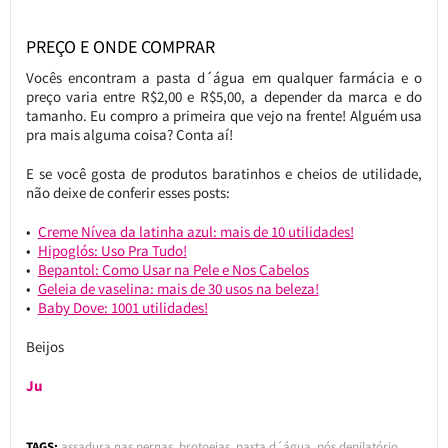
PREÇO E ONDE COMPRAR
Vocês encontram a pasta d´água em qualquer farmácia e o
preço varia entre R$2,00 e R$5,00, a depender da marca e do
tamanho. Eu compro a primeira que vejo na frente! Alguém usa
pra mais alguma coisa? Conta aí!
E se você gosta de produtos baratinhos e cheios de utilidade,
não deixe de conferir esses posts:
Creme Nívea da latinha azul: mais de 10 utilidades!
Hipoglós: Uso Pra Tudo!
Bepantol: Como Usar na Pele e Nos Cabelos
Geleia de vaselina: mais de 30 usos na beleza!
Baby Dove: 1001 utilidades!
Beijos
Ju
TAGS:
assadura nas pernas
,
brotoejas
,
pasta d´água
,
pós depilatório
,