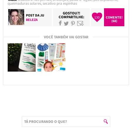
queimaduras solares
,
secativo pra espinhas
GOSTOU?!
POST DA
JU
COMPARTILHE:
130
COMENTE!
BELEZA
(68)
VOCÊ TAMBÉM VAI GOSTAR