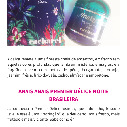
A caixa remete a uma floresta cheia de encantos, e o frasco tem
aquelas cores profundas que lembram mistérios e magias, e a
fragrância vem com notas de pêra, bergamota, toranja,
jasmim, frésia, lírio-do-vale, cedro, almíscar e ambretone.
ANAIS ANAIS PREMIER DÉLICE NOITE
BRASILEIRA
Já conhecia o Premier Délice rosinha, que é docinho, fresco e
leve, e esse é uma “recriação” que deu certo: mais fresco, mais
frutado e mais viciante. Sabe como é?