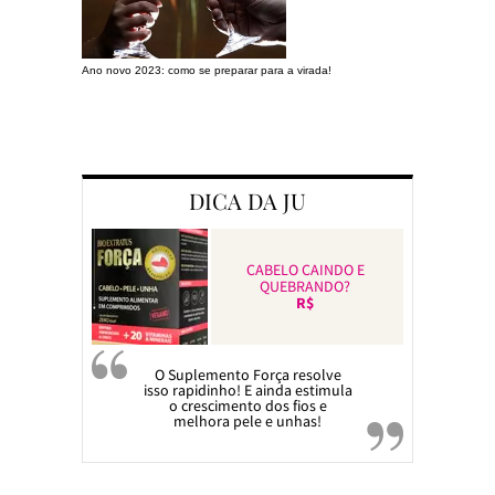
Ano novo 2023: como se preparar para a virada!
Preparando a c
DICA DA JU
CABELO CAINDO E
QUEBRANDO?
R$
O Suplemento Força resolve
isso rapidinho! E ainda estimula
o crescimento dos fios e
melhora pele e unhas!