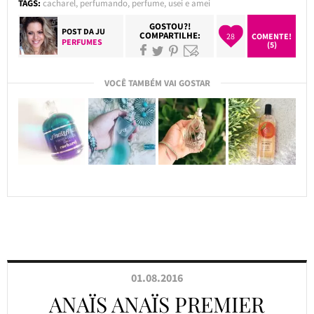
TAGS:
cacharel
,
perfumando
,
perfume
,
usei e amei
GOSTOU?!
POST DA
JU
COMPARTILHE:
28
COMENTE!
PERFUMES
(5)
VOCÊ TAMBÉM VAI GOSTAR
01.08.2016
ANAÏS ANAÏS PREMIER