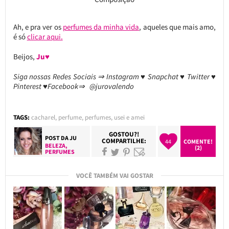
Ah, e pra ver os
perfumes da minha vida
, aqueles que mais amo,
é só
clicar aqui.
Beijos,
Ju♥
Siga nossas Redes Sociais ⇒ Instagram ♥ Snapchat ♥ Twitter ♥
Pinterest ♥Facebook⇒ @jurovalendo
TAGS:
cacharel
,
perfume
,
perfumes
,
usei e amei
GOSTOU?!
POST DA
JU
COMPARTILHE:
44
COMENTE!
BELEZA
,
(2)
PERFUMES
VOCÊ TAMBÉM VAI GOSTAR