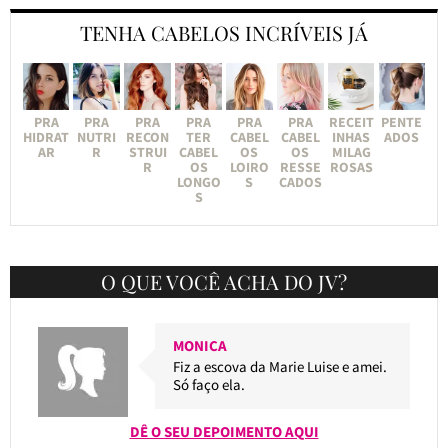
TENHA CABELOS INCRÍVEIS JÁ
PRA
PRA
PRA
PRA
PRA
PRA
RECEIT
PENTE
HIDRAT
NUTRI
RECON
TER
CABEL
CABEL
INHAS
ADOS
AR
R
STRUI
CABEL
OS
OS
MILAG
R
OS
LOIRO
RESSE
ROSAS
LONGO
S
CADOS
S
O QUE VOCÊ ACHA DO JV?
MONICA
Fiz a escova da Marie Luise e amei.
Só faço ela.
DÊ O SEU DEPOIMENTO AQUI