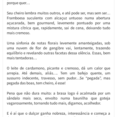
porque quer…
Seu cheiro lembra muitos outros, e até pode ser, mas sem ser…
Framboesa suculenta com alcaçuz untuoso numa abertura
açucarada, bem gourmand, levemente pontuado por uma
mistura cítrica que, rapidamente, sai de cena, deixando tudo
mais cremoso.
Uma sinfonia de notas florais levemente amanteigadas, sob
uma nuvem de flor de gengibre vai, lentamente, trazendo
equilíbrio e revelando outras facetas dessa olência. Essas, bem
mais tentadoras…
O leite de cardamono, picante e cremoso, dá um calor que
arrepia. Até demais, aliás…. Tem um bafejo quente, um
sussurro indecente, travesso, sem pudor…Se “pegada”, mas
pegada das boas, tem cheiro, é esse!
Pena que não dura muito: a brasa logo é acalmada por um
sândalo mais seco, envolto numa baunilha que goteja
vagarosamente, tornando tudo mais, digamos, acolhedor.
E é aí que o dulçor ganha nobreza, interessância e começa a