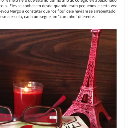
nho” e meio nerd que está no último ano do colégio e é apaixonado
scola. Eles se conhecem desde quando eram pequenos e certa vez
ou Margo a constatar que “os fios” dele haviam se arrebentado.
mesma escola, cada um segue um “caminho” diferente.