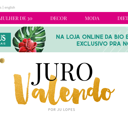
s
english
MULHER DE 30
DECOR
MODA
DIE