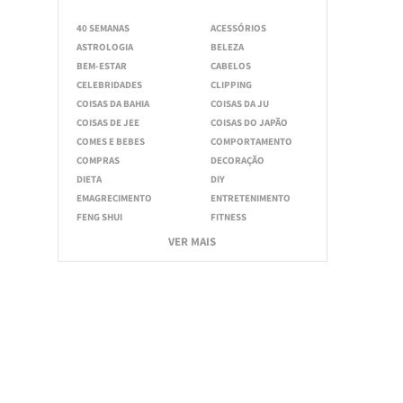
40 SEMANAS
ACESSÓRIOS
ASTROLOGIA
BELEZA
BEM-ESTAR
CABELOS
CELEBRIDADES
CLIPPING
COISAS DA BAHIA
COISAS DA JU
COISAS DE JEE
COISAS DO JAPÃO
COMES E BEBES
COMPORTAMENTO
COMPRAS
DECORAÇÃO
DIETA
DIY
EMAGRECIMENTO
ENTRETENIMENTO
FENG SHUI
FITNESS
VER MAIS