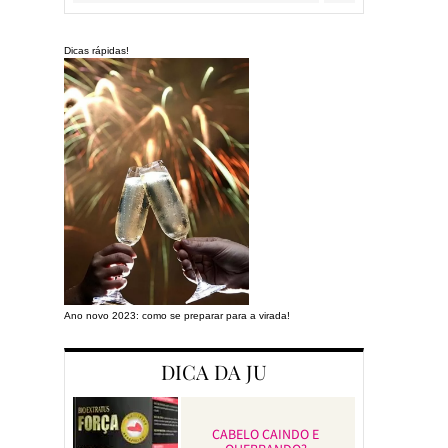
Dicas rápidas!
Ano novo 2023: como se preparar para a virada!
Preparando a cas
DICA DA JU
CABELO CAINDO E