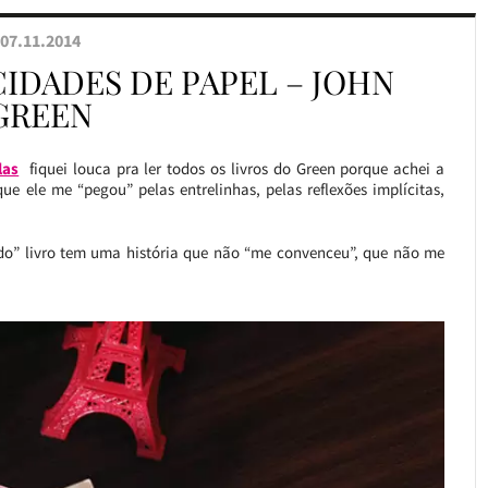
07.11.2014
CIDADES DE PAPEL – JOHN
GREEN
las
fiquei louca pra ler todos os livros do Green porque achei a
que ele me “pegou” pelas entrelinhas, pelas reflexões implícitas,
ndo” livro tem uma história que não “me convenceu”, que não me