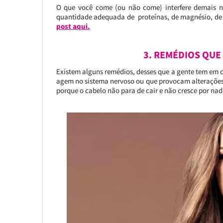
O que você come (ou não come) interfere demais n
quantidade adequada de proteínas, de magnésio, de fer
post aqui.
3. REMÉDIOS QUE
Existem alguns remédios, desses que a gente tem em 
agem no sistema nervoso ou que provocam alterações
porque o cabelo não para de cair e não cresce por na