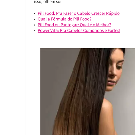
isso, olhem só:
Pill Food: Pra Fazer o Cabelo Crescer Rápido
Qual a Fórmula do Pill Food?
Pill Food ou Pantogar: Qual é o Melhor?
Power Vita: Pra Cabelos Compridos e Fortes!