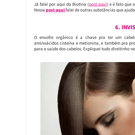
Já falei por aqui da Biotina (
post aqui
) e é fato que
Nesse
post aqui
falei de outras substâncias que ajud
6. INV
O enxofre orgânico é a chave pra ter um cabelo
aminoácidos cisteína e metionina, e também pra pr
para a saúde dos cabelos. Expliquei tudo direitinho n