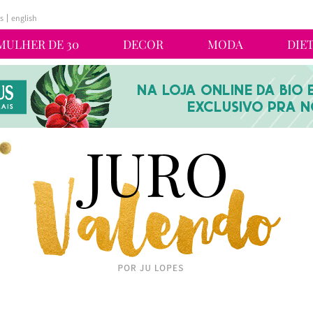
s
english
MULHER DE 30
DECOR
MODA
DIE