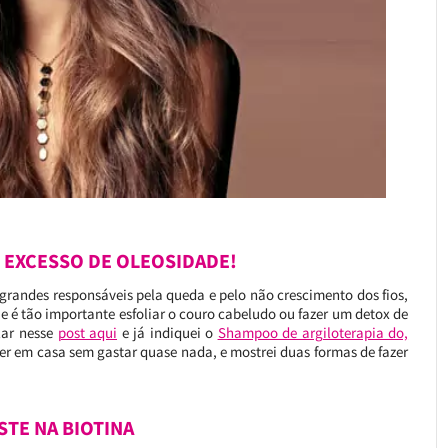
O EXCESSO DE OLEOSIDADE!
grandes responsáveis pela queda e pelo não crescimento dos fios,
e é tão importante esfoliar o couro cabeludo ou fazer um detox de
lar nesse
post aqui
e já indiquei o
Shampoo de argiloterapia do,
er em casa sem gastar quase nada, e mostrei duas formas de fazer
STE NA BIOTINA