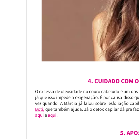
4. CUIDADO COM 
O excesso de oleosidade no couro cabeludo é um dos 
já que isso impede a oxigenação. É por causa disso qu
vez quando. A Márcia já falou sobre esfoliação capi
Boti,
que também ajuda. Já o detox capilar dá pra faz
aqui
e
aqui.
5. APO