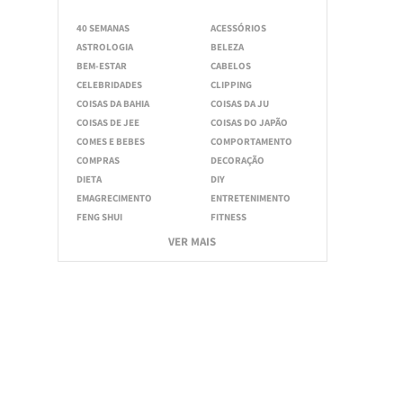
40 SEMANAS
ACESSÓRIOS
ASTROLOGIA
BELEZA
BEM-ESTAR
CABELOS
CELEBRIDADES
CLIPPING
COISAS DA BAHIA
COISAS DA JU
COISAS DE JEE
COISAS DO JAPÃO
COMES E BEBES
COMPORTAMENTO
COMPRAS
DECORAÇÃO
DIETA
DIY
EMAGRECIMENTO
ENTRETENIMENTO
FENG SHUI
FITNESS
VER MAIS