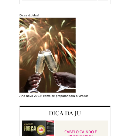
Dicas rápidas!
Ano novo 2023: como se preparar para a virada!
Preparando a cas
DICA DA JU
CABELO CAINDO E