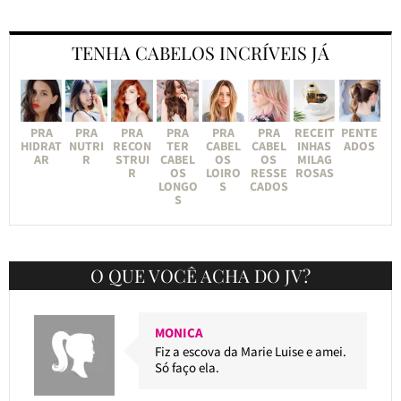
TENHA CABELOS INCRÍVEIS JÁ
PRA
PRA
PRA
PRA
PRA
PRA
RECEIT
PENTE
HIDRAT
NUTRI
RECON
TER
CABEL
CABEL
INHAS
ADOS
AR
R
STRUI
CABEL
OS
OS
MILAG
R
OS
LOIRO
RESSE
ROSAS
LONGO
S
CADOS
S
O QUE VOCÊ ACHA DO JV?
MONICA
Fiz a escova da Marie Luise e amei.
Só faço ela.