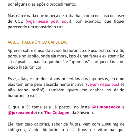
por alguns dias após o procedimento.
Mas não é nada que impeça de trabalhar, como no caso do laser
de CO2 (
veja nesse post aqui
), por exemplo, que fiquei
parecendo um monstrinho rsrs.
ÁCIDO HIALURÔNICO CÁPSULAS
Aprendi sobre o uso do ácido hialurônico de uso oral com a Si,
porque no Japão, onde ela mora, isso é uma febre e existem não
só cápsulas, mas “suquinhos” e “aguinhas” enriquecidas com
ácido hialurônico!
Esse, aliás, é um dos ativos preferidos das japonesas, e como
elas têm uma pele absurdamente incrível (
vejam nesse post
se
não tenho razão!), também quero me acabar no ácido
hialurônico rsrs!
O que a Si toma (ela já postou no insta
@simoneyoko
e
@jurovalendo
) é o
The Collagen
, da Shiseido.
Ele tem zero calorias, sabor de frutas, vem com 1.000 mg de
colágeno, ácido hialurônico e 4 tipos de vitamina que