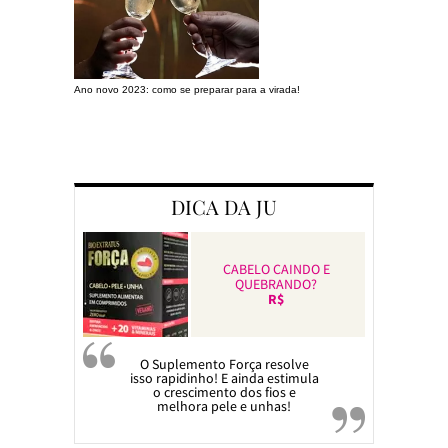
Ano novo 2023: como se preparar para a virada!
Preparando a c
DICA DA JU
CABELO CAINDO E
QUEBRANDO?
R$
O Suplemento Força resolve
isso rapidinho! E ainda estimula
o crescimento dos fios e
melhora pele e unhas!