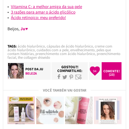
Vitamina C: a melhor amiga da sua pele
3 razões para amar o ácido glicólico
Ácido retinoico: meu preferido!
Beijos,
Ju♥
TAGS:
ácido hialurônico
,
cápsulas de ácido hialurônico
,
creme com
ácido hialurônico
,
cuidados com a pele
,
envelhecimento
,
peles que
contam histórias
,
preenchimento com ácido hialurônico
,
preenchimento
facial
,
the collagen shiseido
GOSTOU?!
POST DA
JU
COMPARTILHE:
94
COMENTE!
BELEZA
(23)
VOCÊ TAMBÉM VAI GOSTAR