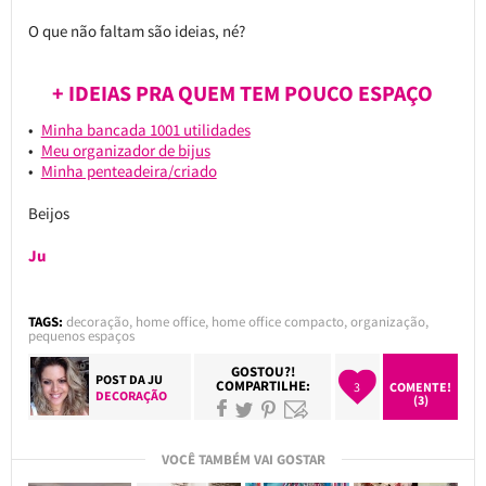
O que não faltam são ideias, né?
+ IDEIAS PRA QUEM TEM POUCO ESPAÇO
Minha bancada 1001 utilidades
Meu organizador de bijus
Minha penteadeira/criado
Beijos
Ju
TAGS:
decoração
,
home office
,
home office compacto
,
organização
,
pequenos espaços
GOSTOU?!
POST DA
JU
COMPARTILHE:
3
COMENTE!
DECORAÇÃO
(3)
VOCÊ TAMBÉM VAI GOSTAR