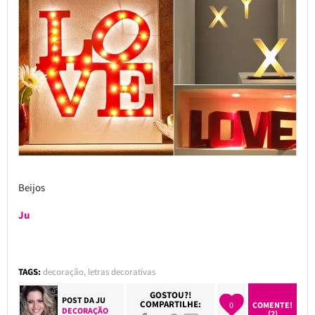
Beijos
Ju
TAGS:
decoração
,
letras decorativas
GOSTOU?!
POST DA
JU
COMPARTILHE:
0
COMENTE!
DECORAÇÃO
(2)