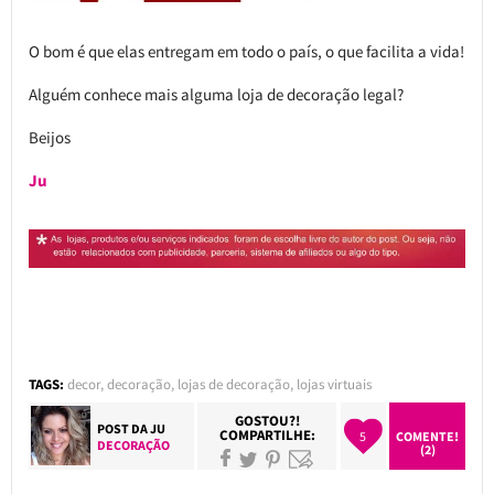
O bom é que elas entregam em todo o país, o que facilita a vida!
Alguém conhece mais alguma loja de decoração legal?
Beijos
Ju
TAGS:
decor
,
decoração
,
lojas de decoração
,
lojas virtuais
GOSTOU?!
POST DA
JU
COMPARTILHE:
5
COMENTE!
DECORAÇÃO
(2)