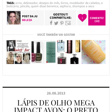
TAGS:
arno
,
delineador
,
desejos do mês
,
livros
,
modelador de cabelos
,
o
boticário
,
pincéis
,
quem disse berenice
,
sephora
,
shampoo a seco
GOSTOU?!
POST DA
JU
COMPARTILHE:
1
COMENTE!
BELEZA
(13)
VOCÊ TAMBÉM VAI GOSTAR
26.08.2013
LÁPIS DE OLHO MEGA
IMPACT AVON: O PRETO