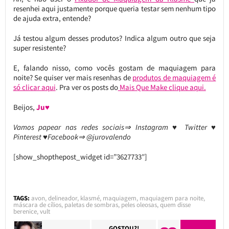
resenhei aqui justamente porque queria testar sem nenhum tipo
de ajuda extra, entende?
Já testou algum desses produtos? Indica algum outro que seja
super resistente?
E, falando nisso, como vocês gostam de maquiagem para
noite? Se quiser ver mais resenhas de
produtos de maquiagem é
só clicar aqui
. Pra ver os posts do
Mais Que Make clique aqui.
Beijos,
Ju♥
Vamos papear nas redes sociais⇒ Instagram ♥ Twitter ♥
Pinterest ♥Facebook⇒ @jurovalendo
[show_shopthepost_widget id=”3627733″]
TAGS:
avon
,
delineador
,
klasmé
,
maquiagem
,
maquiagem para noite
,
máscara de cílios
,
paletas de sombras
,
peles oleosas
,
quem disse
berenice
,
vult
GOSTOU?!