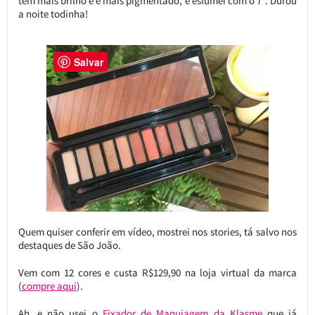
tem mais brilho e é mais pigmentado, e esfumei com o 7º. Durou
a noite todinha!
Salvar
Quem quiser conferir em vídeo, mostrei nos stories, tá salvo nos
destaques de São João.
Vem com 12 cores e custa R$129,90 na loja virtual da marca
(
compre aqui
).
Ah, e não usei o
Fixador de Maquiagem da Klasme
que já