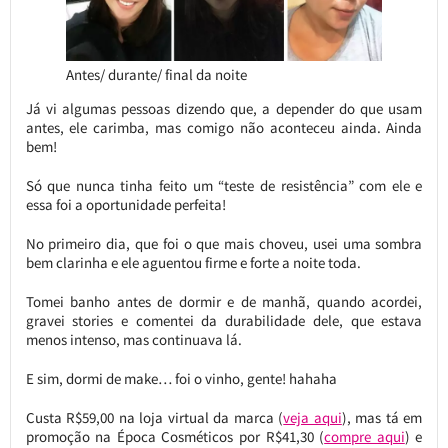
Antes/ durante/ final da noite
Já vi algumas pessoas dizendo que, a depender do que usam
antes, ele carimba, mas comigo não aconteceu ainda. Ainda
bem!
Só que nunca tinha feito um “teste de resistência” com ele e
essa foi a oportunidade perfeita!
No primeiro dia, que foi o que mais choveu, usei uma sombra
bem clarinha e ele aguentou firme e forte a noite toda.
Tomei banho antes de dormir e de manhã, quando acordei,
gravei stories e comentei da durabilidade dele, que estava
menos intenso, mas continuava lá.
E sim, dormi de make… foi o vinho, gente! hahaha
Custa R$59,00 na loja virtual da marca (
veja aqui
), mas tá em
promoção na Época Cosméticos por R$41,30 (
compre aqui
) e