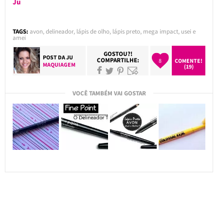
Ju
TAGS:
avon
,
delineador
,
lápis de olho
,
lápis preto
,
mega impact
,
usei e
amei
GOSTOU?!
POST DA
JU
COMPARTILHE:
8
COMENTE!
MAQUIAGEM
(19)
VOCÊ TAMBÉM VAI GOSTAR