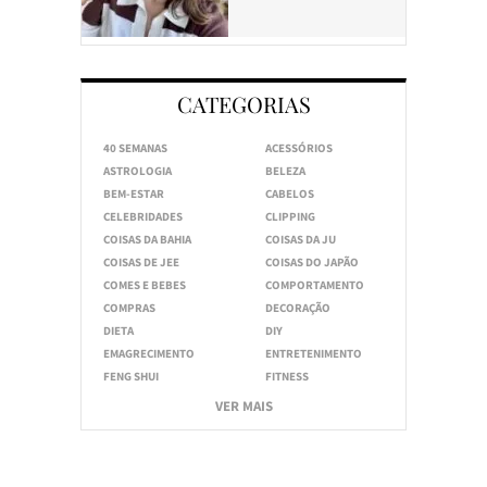
CATEGORIAS
40 SEMANAS
ACESSÓRIOS
ASTROLOGIA
BELEZA
BEM-ESTAR
CABELOS
CELEBRIDADES
CLIPPING
COISAS DA BAHIA
COISAS DA JU
COISAS DE JEE
COISAS DO JAPÃO
COMES E BEBES
COMPORTAMENTO
COMPRAS
DECORAÇÃO
DIETA
DIY
EMAGRECIMENTO
ENTRETENIMENTO
FENG SHUI
FITNESS
VER MAIS