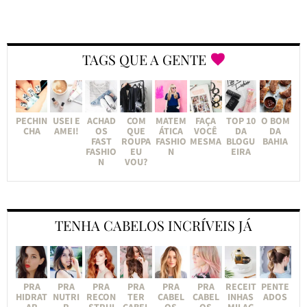
TAGS QUE A GENTE
PECHIN
USEI E
ACHAD
COM
MATEM
FAÇA
TOP 10
O BOM
CHA
AMEI!
OS
QUE
ÁTICA
VOCÊ
DA
DA
FAST
ROUPA
FASHIO
MESMA
BLOGU
BAHIA
FASHIO
EU
N
EIRA
N
VOU?
TENHA CABELOS INCRÍVEIS JÁ
PRA
PRA
PRA
PRA
PRA
PRA
RECEIT
PENTE
HIDRAT
NUTRI
RECON
TER
CABEL
CABEL
INHAS
ADOS