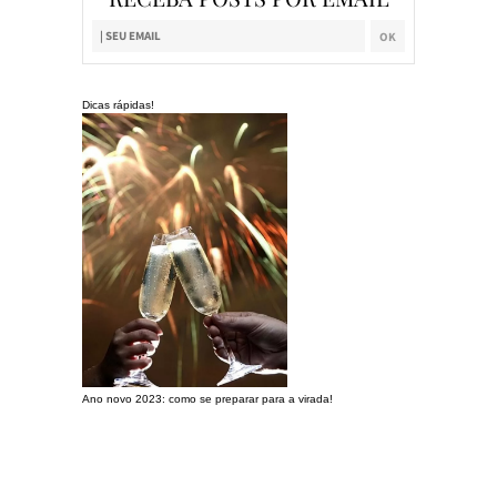
Dicas rápidas!
Ano novo 2023: como se preparar para a virada!
Preparando a c