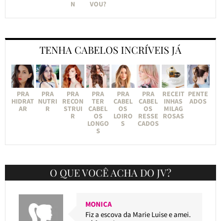
N
VOU?
TENHA CABELOS INCRÍVEIS JÁ
PRA
PRA
PRA
PRA
PRA
PRA
RECEIT
PENTE
HIDRAT
NUTRI
RECON
TER
CABEL
CABEL
INHAS
ADOS
AR
R
STRUI
CABEL
OS
OS
MILAG
R
OS
LOIRO
RESSE
ROSAS
LONGO
S
CADOS
S
O QUE VOCÊ ACHA DO JV?
MONICA
Fiz a escova da Marie Luise e amei.