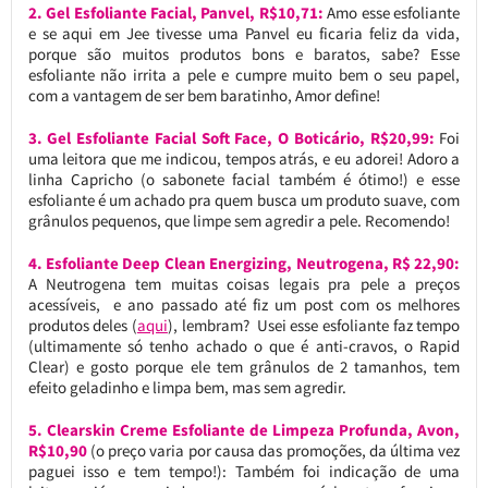
2. Gel Esfoliante Facial, Panvel, R$10,71:
Amo esse esfoliante
e se aqui em Jee tivesse uma Panvel eu ficaria feliz da vida,
porque são muitos produtos bons e baratos, sabe? Esse
esfoliante não irrita a pele e cumpre muito bem o seu papel,
com a vantagem de ser bem baratinho, Amor define!
3. Gel Esfoliante Facial Soft Face, O Boticário, R$20,99:
Foi
uma leitora que me indicou, tempos atrás, e eu adorei! Adoro a
linha Capricho (o sabonete facial também é ótimo!) e esse
esfoliante é um achado pra quem busca um produto suave, com
grânulos pequenos, que limpe sem agredir a pele. Recomendo!
4. Esfoliante Deep Clean Energizing, Neutrogena, R$ 22,90:
A Neutrogena tem muitas coisas legais pra pele a preços
acessíveis, e ano passado até fiz um post com os melhores
produtos deles (
aqui
), lembram? Usei esse esfoliante faz tempo
(ultimamente só tenho achado o que é anti-cravos, o Rapid
Clear) e gosto porque ele tem grânulos de 2 tamanhos, tem
efeito geladinho e limpa bem, mas sem agredir.
5. Clearskin Creme Esfoliante de Limpeza Profunda, Avon,
R$10,90
(o preço varia por causa das promoções, da última vez
paguei isso e tem tempo!): Também foi indicação de uma