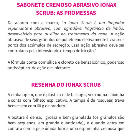
SABONETE CREMOSO ABRASIVO IONAX
SCRUB: AS PROMESSAS
De acordo com a marca, “
o Ionax Scrub é um limpador
espumante e abrasivo, com agradável fragrância de limão,
desenvolvido para auxiliar no tratamento da acne.
A ação
abrasiva de seus grânulos de polietileno efetivamente livra seus
poros dos acúmulos de secreção. Essa ação abrasiva deve ser
controlada pela intensidade e tempo de fricção.”
A fórmula conta com sílica e cloreto de benzalcônico, poderoso
antisséptico de ação desinfetante.
RESENHA DO IONAX SCRUB
A embalagem, que é plástica e de bisnaga, vem numa caixinha
e conta com folheto explicativo. A tampa é de rosquear, trava
bem e vem com 60 g de produto.
A textura é densa, grossa e bem granulada (os grânulos são
bem pequenos, em grande quantidade), e quando entra em
contato com a pele úmida forma uma espuminha cremosa que