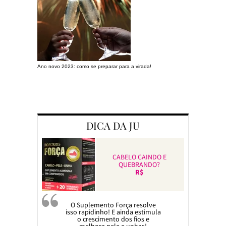
Ano novo 2023: como se preparar para a virada!
Preparando a c
DICA DA JU
CABELO CAINDO E
QUEBRANDO?
R$
O Suplemento Força resolve
isso rapidinho! E ainda estimula
o crescimento dos fios e