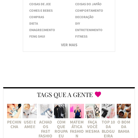
COISAS DE JEE
COISAS DO JAPÃO
COMES E BEBES
COMPORTAMENTO
COMPRAS
DECORAÇÃO
DIETA
DIY
EMAGRECIMENTO
ENTRETENIMENTO
FENG SHUI
FITNESS
VER MAIS
TAGS QUE A GENTE
PECHIN
USEI E
ACHAD
COM
MATEM
FAÇA
TOP 10
O BOM
CHA
AMEI!
OS
QUE
ÁTICA
VOCÊ
DA
DA
FAST
ROUPA
FASHIO
MESMA
BLOGU
BAHIA
FASHIO
EU
N
EIRA