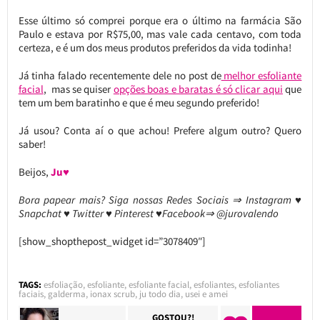
Esse último só comprei porque era o último na farmácia São
Paulo e estava por R$75,00, mas vale cada centavo, com toda
certeza, e é um dos meus produtos preferidos da vida todinha!
Já tinha falado recentemente dele no post de
melhor esfoliante
facial
, mas se quiser
opções boas e baratas é só clicar aqui
que
tem um bem baratinho e que é meu segundo preferido!
Já usou? Conta aí o que achou! Prefere algum outro? Quero
saber!
Beijos,
Ju♥
Bora papear mais? Siga nossas Redes Sociais ⇒ Instagram ♥
Snapchat ♥ Twitter ♥ Pinterest ♥Facebook⇒ @jurovalendo
[show_shopthepost_widget id=”3078409″]
TAGS:
esfoliação
,
esfoliante
,
esfoliante facial
,
esfoliantes
,
esfoliantes
faciais
,
galderma
,
ionax scrub
,
ju todo dia
,
usei e amei
GOSTOU?!