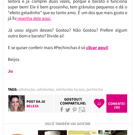
leitora e já comprei duas vezes, porque é barato e funciona
super bem! Ele é bem grossinho, tem grânulos pequenos e dá o
“efeito geladinho” que eu tanto amo. É um dos que mais gosto e
já fiz
resenha dele aqui.
Já usou algum desses? Gostou? Não Gostou? Prefere algum
outro bom e barato? Divide aí!
E se quiser conferir mais #Pechinchas é só
clicar aqui!
Beijos
Ju
TAGS:
esfoliação
,
esfoliantes
,
esfoliantes faciais
,
pechincha
GOSTOU?!
POST DA
JU
COMPARTILHE:
22
COMENTE!
BELEZA
(30)
VOCÊ TAMBÉM VAI GOSTAR