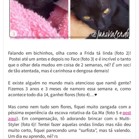
Falando em bichinhos, olha como a Frida tá linda (foto 2)!
Postei até um antes e depois no Face (foto 3) e é incrível o tanto
que o olhar dela mudou em coisa de 2 semanas, né?
É um saci
de tão atentada, mas é carinhosa e dengosa demais!
E existe alguém no mundo mais atencioso que namô gente?
Fizemos 3 anos e 3 meses de namoro essa semana e, como
acontece todo dia 14, ganhei flores (foto 4)…♥
Mas como nem tudo sem flores, fiquei muito zangada com a
péssima experiência da escova rotativa da Ga.Ma (foto 5 e
post
aqui
). Em compensação, tô adorando brincar com o Multi-
Styler (foto 6)! Tentei fazer aquelas ondas lindas mas não deu
muito certo, fiquei parecendo uma “surfista”, mas tá valendo.
Um dia eu aprendo, né? rs