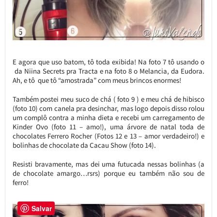
E agora que uso batom, tô toda exibida! Na foto 7 tô usando o
da Niina Secrets pra Tracta e na foto 8 o Melancia, da Eudora.
Ah, e tô que tô “amostrada” com meus brincos enormes!
Também postei meu suco de chá ( foto 9 ) e meu chá de hibisco
(foto 10) com canela pra desinchar, mas logo depois disso rolou
um complô contra a minha dieta e recebi um carregamento de
Kinder Ovo (foto 11 – amo!), uma árvore de natal toda de
chocolates Ferrero Rocher (Fotos 12 e 13 – amor verdadeiro!) e
bolinhas de chocolate da Cacau Show (foto 14).
Resisti bravamente, mas dei uma futucada nessas bolinhas (a
de chocolate amargo…rsrs) porque eu também não sou de
ferro!
Salvar