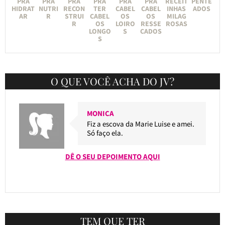
PRA
PRA
PRA
PRA
PRA
PRA
RECEIT
PENTE
HIDRAT
NUTRI
RECON
TER
CABEL
CABEL
INHAS
ADOS
AR
R
STRUI
CABEL
OS
OS
MILAG
R
OS
LOIRO
RESSE
ROSAS
LONGO
S
CADOS
S
O QUE VOCÊ ACHA DO JV?
MONICA
Fiz a escova da Marie Luise e amei.
Só faço ela.
DÊ O SEU DEPOIMENTO AQUI
TEM QUE TER