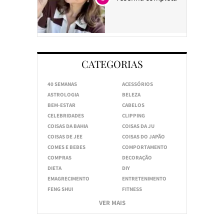
CATEGORIAS
40 SEMANAS
ACESSÓRIOS
ASTROLOGIA
BELEZA
BEM-ESTAR
CABELOS
CELEBRIDADES
CLIPPING
COISAS DA BAHIA
COISAS DA JU
COISAS DE JEE
COISAS DO JAPÃO
COMES E BEBES
COMPORTAMENTO
COMPRAS
DECORAÇÃO
DIETA
DIY
EMAGRECIMENTO
ENTRETENIMENTO
FENG SHUI
FITNESS
VER MAIS