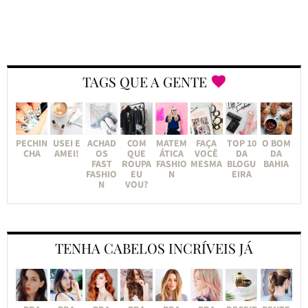
TAGS QUE A GENTE
PECHIN
USEI E
ACHAD
COM
MATEM
FAÇA
TOP 10
O BOM
CHA
AMEI!
OS
QUE
ÁTICA
VOCÊ
DA
DA
FAST
ROUPA
FASHIO
MESMA
BLOGU
BAHIA
FASHIO
EU
N
EIRA
N
VOU?
TENHA CABELOS INCRÍVEIS JÁ