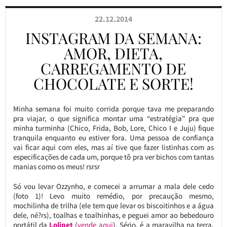
22.12.2014
INSTAGRAM DA SEMANA:
AMOR, DIETA,
CARREGAMENTO DE
CHOCOLATE E SORTE!
Minha semana foi muito corrida porque tava me preparando
pra viajar, o que significa montar uma “estratégia” pra que
minha turminha (Chico, Frida, Bob, Lore, Chico I e Juju) fique
tranquila enquanto eu estiver fora. Uma pessoa de confiança
vai ficar aqui com eles, mas aí tive que fazer listinhas com as
especificações de cada um, porque tô pra ver bichos com tantas
manias como os meus! rsrsr
Só vou levar Ozzynho, e comecei a arrumar a mala dele cedo
(foto 1)! Levo muito remédio, por precaução mesmo,
mochilinha de trilha (ele tem que levar os biscoitinhos e a água
dele, né?rs), toalhas e toalhinhas, e peguei amor ao bebedouro
portátil da
Lolipet
(
vende aqui
). Sério, é a maravilha na terra,