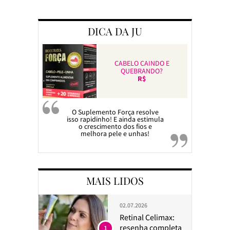
Preparando a c
DICA DA JU
CABELO CAINDO E
QUEBRANDO?
R$
O Suplemento Força resolve
isso rapidinho! E ainda estimula
o crescimento dos fios e
melhora pele e unhas!
MAIS LIDOS
02.07.2026
Retinal Celimax:
resenha completa
1