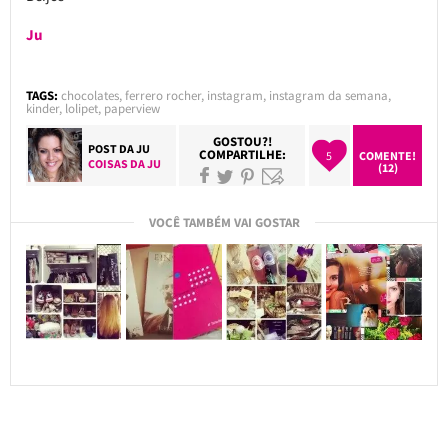
Ju
TAGS:
chocolates
,
ferrero rocher
,
instagram
,
instagram da semana
,
kinder
,
lolipet
,
paperview
GOSTOU?!
POST DA
JU
COMPARTILHE:
5
COMENTE!
COISAS DA JU
(12)
VOCÊ TAMBÉM VAI GOSTAR