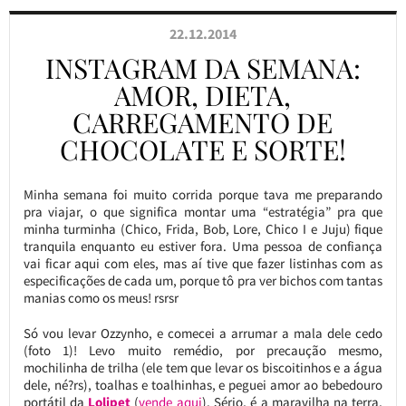
22.12.2014
INSTAGRAM DA SEMANA:
AMOR, DIETA,
CARREGAMENTO DE
CHOCOLATE E SORTE!
Minha semana foi muito corrida porque tava me preparando
pra viajar, o que significa montar uma “estratégia” pra que
minha turminha (Chico, Frida, Bob, Lore, Chico I e Juju) fique
tranquila enquanto eu estiver fora. Uma pessoa de confiança
vai ficar aqui com eles, mas aí tive que fazer listinhas com as
especificações de cada um, porque tô pra ver bichos com tantas
manias como os meus! rsrsr
Só vou levar Ozzynho, e comecei a arrumar a mala dele cedo
(foto 1)! Levo muito remédio, por precaução mesmo,
mochilinha de trilha (ele tem que levar os biscoitinhos e a água
dele, né?rs), toalhas e toalhinhas, e peguei amor ao bebedouro
portátil da
Lolipet
(
vende aqui
). Sério, é a maravilha na terra,