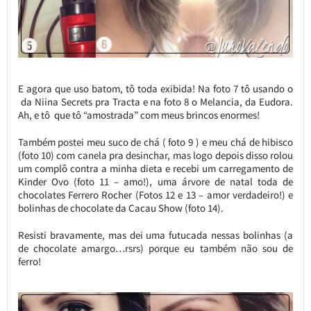
E agora que uso batom, tô toda exibida! Na foto 7 tô usando o
da Niina Secrets pra Tracta e na foto 8 o Melancia, da Eudora.
Ah, e tô que tô “amostrada” com meus brincos enormes!
Também postei meu suco de chá ( foto 9 ) e meu chá de hibisco
(foto 10) com canela pra desinchar, mas logo depois disso rolou
um complô contra a minha dieta e recebi um carregamento de
Kinder Ovo (foto 11 – amo!), uma árvore de natal toda de
chocolates Ferrero Rocher (Fotos 12 e 13 – amor verdadeiro!) e
bolinhas de chocolate da Cacau Show (foto 14).
Resisti bravamente, mas dei uma futucada nessas bolinhas (a
de chocolate amargo…rsrs) porque eu também não sou de
ferro!