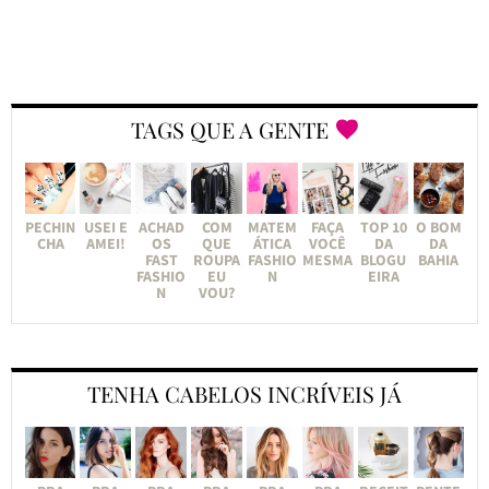
TAGS QUE A GENTE
PECHIN
USEI E
ACHAD
COM
MATEM
FAÇA
TOP 10
O BOM
CHA
AMEI!
OS
QUE
ÁTICA
VOCÊ
DA
DA
FAST
ROUPA
FASHIO
MESMA
BLOGU
BAHIA
FASHIO
EU
N
EIRA
N
VOU?
TENHA CABELOS INCRÍVEIS JÁ