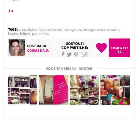
Ju
TAGS:
chocolates
,
ferrero rocher
,
instagram
,
instagram da semana
,
kinder
,
lolipet
,
paperview
GOSTOU?!
POST DA
JU
COMPARTILHE:
5
COMENTE!
COISAS DA JU
(12)
VOCÊ TAMBÉM VAI GOSTAR