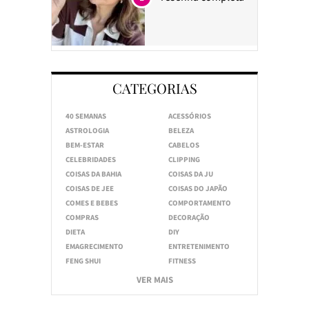
CATEGORIAS
40 SEMANAS
ACESSÓRIOS
ASTROLOGIA
BELEZA
BEM-ESTAR
CABELOS
CELEBRIDADES
CLIPPING
COISAS DA BAHIA
COISAS DA JU
COISAS DE JEE
COISAS DO JAPÃO
COMES E BEBES
COMPORTAMENTO
COMPRAS
DECORAÇÃO
DIETA
DIY
EMAGRECIMENTO
ENTRETENIMENTO
FENG SHUI
FITNESS
VER MAIS