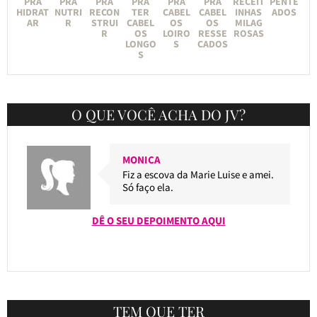
PRA
PRA
PRA
PRA
PRA
PRA
RECEIT
PENTE
HIDRAT
NUTRI
RECON
TER
CABEL
CABEL
INHAS
ADOS
AR
R
STRUI
CABEL
OS
OS
MILAG
R
OS
LOIRO
RESSE
ROSAS
LONGO
S
CADOS
S
O QUE VOCÊ ACHA DO JV?
MONICA
Fiz a escova da Marie Luise e amei.
Só faço ela.
DÊ O SEU DEPOIMENTO AQUI
TEM QUE TER