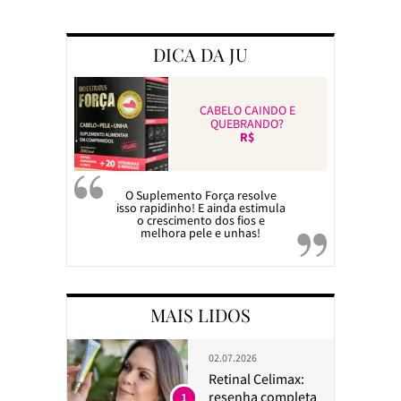
Preparando a c
DICA DA JU
CABELO CAINDO E
QUEBRANDO?
R$
O Suplemento Força resolve
isso rapidinho! E ainda estimula
o crescimento dos fios e
melhora pele e unhas!
MAIS LIDOS
02.07.2026
Retinal Celimax:
resenha completa
1