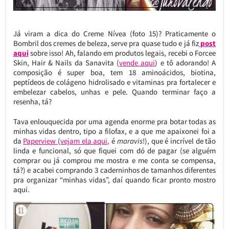
Já viram a dica do Creme Nívea (foto 15)? Praticamente o
Bombril dos cremes de beleza, serve pra quase tudo e já fiz
post
aqui
sobre isso! Ah, falando em produtos legais, recebi o Forcee
Skin, Hair & Nails da Sanavita (
vende aqui
) e tô adorando! A
composição é super boa, tem 18 aminoácidos, biotina,
peptídeos de colágeno hidrolisado e vitaminas pra fortalecer e
embelezar cabelos, unhas e pele. Quando terminar faço a
resenha, tá?
Tava enlouquecida por uma agenda enorme pra botar todas as
minhas vidas dentro, tipo a filofax, e a que me apaixonei foi a
da
Paperview
(
vejam ela aqui,
é
maravis
!), que é incrível de tão
linda e funcional, só que fiquei com dó de pagar (se alguém
comprar ou já comprou me mostra e me conta se compensa,
tá?) e acabei comprando 3 caderninhos de tamanhos diferentes
pra organizar “minhas vidas”, daí quando ficar pronto mostro
aqui.