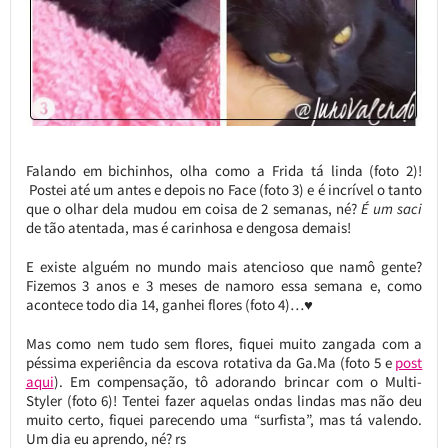
Falando em bichinhos, olha como a Frida tá linda (foto 2)!
Postei até um antes e depois no Face (foto 3) e é incrível o tanto
que o olhar dela mudou em coisa de 2 semanas, né?
É um saci
de tão atentada, mas é carinhosa e dengosa demais!
E existe alguém no mundo mais atencioso que namô gente?
Fizemos 3 anos e 3 meses de namoro essa semana e, como
acontece todo dia 14, ganhei flores (foto 4)…♥
Mas como nem tudo sem flores, fiquei muito zangada com a
péssima experiência da escova rotativa da Ga.Ma (foto 5 e
post
aqui
). Em compensação, tô adorando brincar com o Multi-
Styler (foto 6)! Tentei fazer aquelas ondas lindas mas não deu
muito certo, fiquei parecendo uma “surfista”, mas tá valendo.
Um dia eu aprendo, né? rs