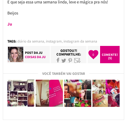
E que seja essa uma semana linda, leve e mágica pra nós!
Beijos
Ju
TAGS:
diário da semana
,
instagram
,
instagram da semana
GOSTOU?!
POST DA
JU
COMPARTILHE:
0
COMENTE!
COISAS DA JU
(5)
VOCÊ TAMBÉM VAI GOSTAR