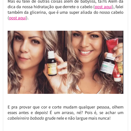
Mas eu falei de outras coisas além de babyliss, tá?rs Além da
dica da nossa hidratação que derrete o cabelo (
post aqui
), falei
também da glicerina, que é uma super aliada do nosso cabelo
(
post aqui
).
E pra provar que cor e corte mudam qualquer pessoa, olhem
esses antes e depois! É um arraso, né? Pois é, se achar um
cabeleireiro babado
grude nele e não largue mais nunca!