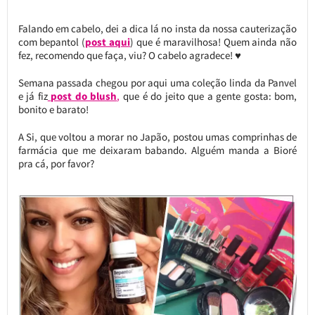
Falando em cabelo, dei a dica lá no insta da nossa cauterização
com bepantol (
post aqui
) que é maravilhosa! Quem ainda não
fez, recomendo que faça, viu? O cabelo agradece! ♥
Semana passada chegou por aqui uma coleção linda da Panvel
e já fiz
post do blush
,
que é do jeito que a gente gosta: bom,
bonito e barato!
A Si, que voltou a morar no Japão, postou umas comprinhas de
farmácia que me deixaram babando. Alguém manda a Bioré
pra cá, por favor?