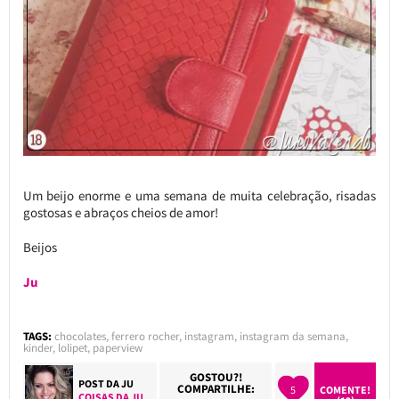
Um beijo enorme e uma semana de muita celebração, risadas
gostosas e abraços cheios de amor!
Beijos
Ju
TAGS:
chocolates
,
ferrero rocher
,
instagram
,
instagram da semana
,
kinder
,
lolipet
,
paperview
GOSTOU?!
POST DA
JU
COMPARTILHE:
5
COMENTE!
COISAS DA JU