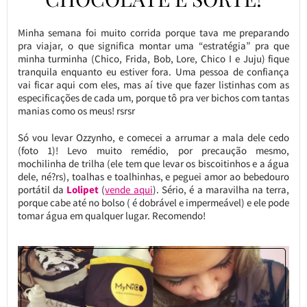
Minha semana foi muito corrida porque tava me preparando
pra viajar, o que significa montar uma “estratégia” pra que
minha turminha (Chico, Frida, Bob, Lore, Chico I e Juju) fique
tranquila enquanto eu estiver fora. Uma pessoa de confiança
vai ficar aqui com eles, mas aí tive que fazer listinhas com as
especificações de cada um, porque tô pra ver bichos com tantas
manias como os meus! rsrsr
Só vou levar Ozzynho, e comecei a arrumar a mala dele cedo
(foto 1)! Levo muito remédio, por precaução mesmo,
mochilinha de trilha (ele tem que levar os biscoitinhos e a água
dele, né?rs), toalhas e toalhinhas, e peguei amor ao bebedouro
portátil da
Lolipet
(
vende aqui
). Sério, é a maravilha na terra,
porque cabe até no bolso ( é dobrável e impermeável) e ele pode
tomar água em qualquer lugar. Recomendo!