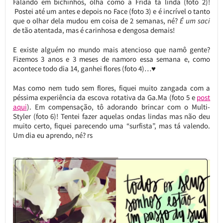
Falando em bichinhos, olha como a Frida tá linda (foto 2)!
Postei até um antes e depois no Face (foto 3) e é incrível o tanto
que o olhar dela mudou em coisa de 2 semanas, né?
É um saci
de tão atentada, mas é carinhosa e dengosa demais!
E existe alguém no mundo mais atencioso que namô gente?
Fizemos 3 anos e 3 meses de namoro essa semana e, como
acontece todo dia 14, ganhei flores (foto 4)…♥
Mas como nem tudo sem flores, fiquei muito zangada com a
péssima experiência da escova rotativa da Ga.Ma (foto 5 e
post
aqui
). Em compensação, tô adorando brincar com o Multi-
Styler (foto 6)! Tentei fazer aquelas ondas lindas mas não deu
muito certo, fiquei parecendo uma “surfista”, mas tá valendo.
Um dia eu aprendo, né? rs