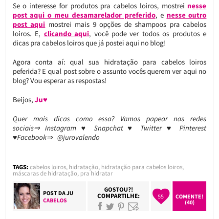
Se o interesse for produtos pra cabelos loiros, mostrei
n
esse
post aqui o meu desamarelador preferido
, e
nesse outro
post aqui
mostrei mais 9 opções de shampoos pra cabelos
loiros. E,
clicando aqui
, você pode ver todos os produtos e
dicas pra cabelos loiros que já postei aqui no blog!
Agora conta aí: qual sua hidratação para cabelos loiros
peferida? E qual post sobre o assunto vocês querem ver aqui no
blog? Vou esperar as respostas!
Beijos,
Ju♥
Quer mais dicas como essa? Vamos papear nas redes
sociais⇒ Instagram ♥ Snapchat ♥ Twitter ♥ Pinterest
♥Facebook⇒ @jurovalendo
TAGS:
cabelos loiros
,
hidratação
,
hidratação para cabelos loiros
,
máscaras de hidratação
,
pra hidratar
GOSTOU?!
POST DA
JU
COMPARTILHE:
55
COMENTE!
CABELOS
(40)