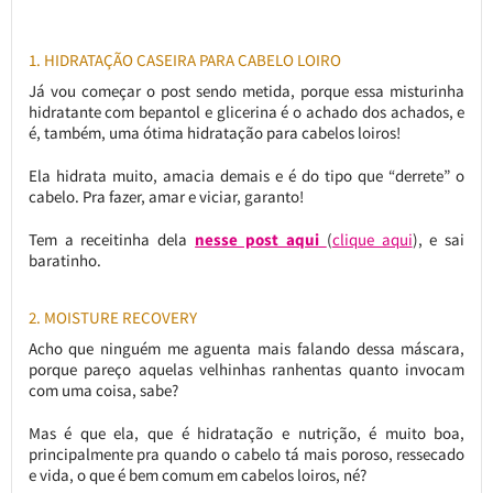
1. HIDRATAÇÃO CASEIRA PARA CABELO LOIRO
Já vou começar o post sendo metida, porque essa misturinha
hidratante com bepantol e glicerina é o achado dos achados, e
é, também, uma ótima hidratação para cabelos loiros!
Ela hidrata muito, amacia demais e é do tipo que “derrete” o
cabelo. Pra fazer, amar e viciar, garanto!
Tem a receitinha dela
nesse post aqui
(
clique aqui
), e sai
baratinho.
2. MOISTURE RECOVERY
Acho que ninguém me aguenta mais falando dessa máscara,
porque pareço aquelas velhinhas ranhentas quanto invocam
com uma coisa, sabe?
Mas é que ela, que é hidratação e nutrição, é muito boa,
principalmente pra quando o cabelo tá mais poroso, ressecado
e vida, o que é bem comum em cabelos loiros, né?