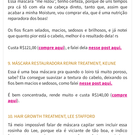
Essa máscara “me rezou”, tenho certeza, porque de uns tempos
pra cá tô com ela na cabeça direto, tanto que, assim que
acabar a minha Moisture, vou comprar ela, que é uma nutrição
reparadora dos boas!
Os fios ficam selados, macios, sedosos e brilhosos, e já notei
que quanto pior está o cabelo, melhor é o resultado dela! rs
Custa R$121,00 (
compre aqui
), e falei dela
nesse post aqui.
9. MÁSCARA RESTAURADORA REPAIR TREATMENT, KEUNE
Essa é uma boa máscara pra quando o loiro tá muito poroso,
sabe? Ela consegue suavizar a textura do cabelo, deixando os
fios bem macios e sedosos, como falei
nesse post aqui.
É bem concentrada, rende muito e custa R$140,00 (
compre
aqui
).
10. HAIR GROWTH TREATMENT, LEE STAFFORD
Tá meio impossível falar de máscara capilar sem incluir essa
rosinha do Lee, porque ela é viciante de tão boa, e indico