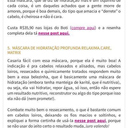
Essa máscara, que se diz de hidratação mas é um tiquinho de
cada coisa, é um daqueles achados que a gente morre de
amores, porque é boa demais, do tipo que amacia e “derrete” o
cabelo, é cheirosa e não é cara.
Custa R$35,90 nas lojas do Boti (
compre aqui
) e a resenha
completa dela tá
nesse post aqui.
5. MÁSCARA DE HIDRATAÇÃO PROFUNDA RELAXIMA.CARE,
MATRIX
Casaria fácil com essa máscara, porque ela é muito boa! A
indicação é pra cabelos relaxados e alisados, mas cabelos
loiros, ressecados e quimicamente tratados respondem muito
bem a essa belezinha, que é basicamente uma máscara de
hidratação (embora tenha manteiga de karité, que é nutritiva),
ou seja, ela vai hidratar, repor água, só isso, então não espere
um resultado nutritivo, reconstrutor ou algo do tipo porque isso
ela não dá (nem promete!).
Combate muito bem o ressecamento, o que é bastante comum
em cabelos loiros, deixando os fios macios e soltinhos, e
expliquei a forma certinha de usá-la
nesse post aqui
, porque
se não usar do jeito certo o resultado muda,
juro valendo!