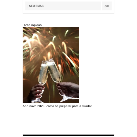
Dicas rápidas!
Ano novo 2023: como se preparar para a virada!
Preparando a c