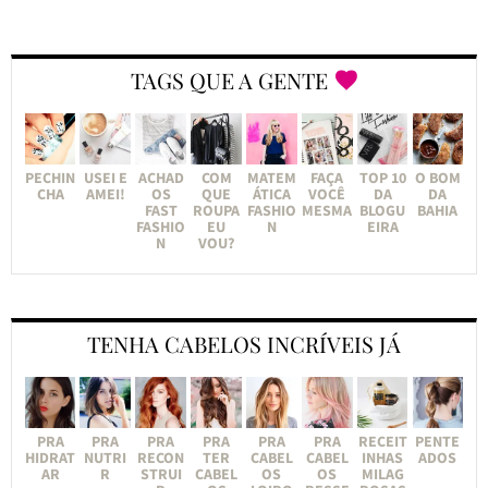
TAGS QUE A GENTE
PECHIN
USEI E
ACHAD
COM
MATEM
FAÇA
TOP 10
O BOM
CHA
AMEI!
OS
QUE
ÁTICA
VOCÊ
DA
DA
FAST
ROUPA
FASHIO
MESMA
BLOGU
BAHIA
FASHIO
EU
N
EIRA
N
VOU?
TENHA CABELOS INCRÍVEIS JÁ
PRA
PRA
PRA
PRA
PRA
PRA
RECEIT
PENTE
HIDRAT
NUTRI
RECON
TER
CABEL
CABEL
INHAS
ADOS
AR
R
STRUI
CABEL
OS
OS
MILAG