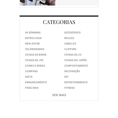
CATEGORIAS
40 SEMANAS
ACESSÓRIOS
ASTROLOGIA
BELEZA
BEM-ESTAR
CABELOS
CELEBRIDADES
CLIPPING
COISAS DA BAHIA
COISAS DA JU
COISAS DE JEE
COISAS DO JAPÃO
COMES E BEBES
COMPORTAMENTO
COMPRAS
DECORAÇÃO
DIETA
DIY
EMAGRECIMENTO
ENTRETENIMENTO
FENG SHUI
FITNESS
VER MAIS