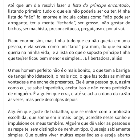
Até que um dia resolvi fazer a
lista do príncipe encantado
,
listando primeiro tudo o que ele não poderia ser ou ter. Minha
lista do “não” foi enorme e incluía coisas como “não pode ser
arrogante, ter a mente “fechada”, ser grosso, não gostar de
bichos, ser machista, preconceituoso, preguiçoso e por aí vai.
Ficou enorme sim, mas tinha tudo que eu não queria em uma
pessoa, e ela serviu como um “farol” pra mim, do que eu não
queria na minha vida, e a lista do que o suposto príncipe tinha
que ter/ser ficou bem menor e simples… E libertadora, aliás!
O meu homem perfeito não é o mais bonito, o que tem a barriga
de tanquinho (detesto!), o mais rico, o que faz todas as minhas
vontades e me enche de presentes. Ele é uma pessoa que, assim
como eu, se sabe imperfeito, aceita isso e não cobra perfeição
de ninguém. É alguém que erra, e até se acha o dono da razão
às vezes, mas pede desculpas depois.
Alguém que goste de trabalhar, que se realize com a profissão
escolhida, que sonhe em ir mais longe, acredite nesse sonho e
impulsione os meus também. Alguém que dê valor as pessoas e
as respeite, sem distinção de nenhum tipo. Que seja sabiamente
simples. Que queira viver muitas experiências e esteja aberto