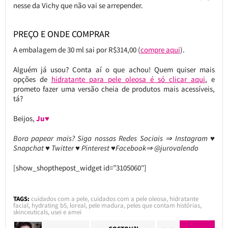
nesse da Vichy que não vai se arrepender.
PREÇO E ONDE COMPRAR
A embalagem de 30 ml sai por R$314,00 (
compre aqui
).
Alguém já usou? Conta aí o que achou! Quem quiser mais
opções de
hidratante para pele oleosa é só clicar aqui
, e
prometo fazer uma versão cheia de produtos mais acessíveis,
tá?
Beijos,
Ju♥
Bora papear mais? Siga nossas Redes Sociais ⇒ Instagram ♥
Snapchat ♥ Twitter ♥ Pinterest ♥Facebook⇒ @jurovalendo
[show_shopthepost_widget id=”3105060″]
TAGS:
cuidados com a pele
,
cuidados com a pele oleosa
,
hidratante
facial
,
hydrating b5
,
loreal
,
pele madura
,
peles que contam histórias
,
skinceuticals
,
usei e amei