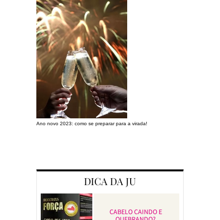
Ano novo 2023: como se preparar para a virada!
Preparando a c
DICA DA JU
CABELO CAINDO E
QUEBRANDO?