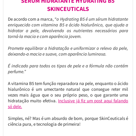
SÉRUM HIDRATANTE HYDRATING B5
SKINCEUTICALS
De acordo com a marca, “
o Hydrating B5 é um sérum hidratante
enriquecido com vitamina B5 e ácido hialurônico, que ajuda a
hidratar a pele, devolvendo os nutrientes necessários para
torná-la macia e com aparência jovem.
Promete equilibrar a hidratação e uniformizar o relevo da pele,
deixando-a macia e suave, com aparência luminosa.
É indicado para todos os tipos de pele e a fórmula não contém
perfume.”
A vitamina B5 tem função reparadora na pele, enquanto o ácido
hialurônico é um umectante natural que consegue reter mil
vezes mais água que o seu próprio peso, o que garante uma
hidratação muito efetiva.
Inclusive já fiz um post aqui falando
só dele.
Simples, né? Mas é um absurdo de bom, porque SkinCeuticals é
ciência pura, e tecnologia de primeira!