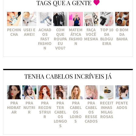
TAGS QUE A GENTE
PECHIN
USEI E
ACHAD
COM
MATEM
FAÇA
TOP 10
O BOM
CHA
AMEI!
OS
QUE
ÁTICA
VOCÊ
DA
DA
FAST
ROUPA
FASHIO
MESMA
BLOGU
BAHIA
FASHIO
EU
N
EIRA
N
VOU?
TENHA CABELOS INCRÍVEIS JÁ
PRA
PRA
PRA
PRA
PRA
PRA
RECEIT
PENTE
HIDRAT
NUTRI
RECON
TER
CABEL
CABEL
INHAS
ADOS
AR
R
STRUI
CABEL
OS
OS
MILAG
R
OS
LOIRO
RESSE
ROSAS
LONGO
S
CADOS
S