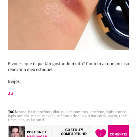
E vocês, que é que tão gostando muito? Contem aí que preciso
renovar o meu estoque!
Beijos
Ju
TAGS:
base
,
base lancôme
,
dior
,
duo de sombras
,
lancôme
,
lápis branco
,
lápis sombra
,
make
,
make b.
,
máscara de cílios
,
o boticário
,
payot
,
rímel
,
rímel dior
,
usei e amei
GOSTOU?!
POST DA
JU
COMPARTILHE:
6
COMENTE!
MAQUIAGEM