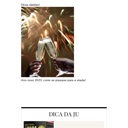
Dicas rápidas!
Ano novo 2023: como se preparar para a virada!
Preparando a c
DICA DA JU