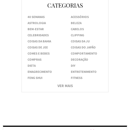
CATEGORIAS
40 SEMANAS
ACESSÓRIOS
ASTROLOGIA
BELEZA
BEM-ESTAR
CABELOS
CELEBRIDADES
CLIPPING
COISAS DA BAHIA
COISAS DA JU
COISAS DE JEE
COISAS DO JAPÃO
COMES E BEBES
COMPORTAMENTO
COMPRAS
DECORAÇÃO
DIETA
DIY
EMAGRECIMENTO
ENTRETENIMENTO
FENG SHUI
FITNESS
VER MAIS