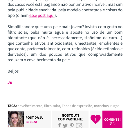
dos casos você está pagando não por um ativo incrível, mas sim
pela publicidade envolvida, pela modelo contratada e coisas do
tipo (olhem
esse post aqui
).
Simplificando: quer uma pele mais jovem? Invista com gosto no
filtro solar, beba muita água e aposte no uso de um bom
hidratante (que não é, necessariamente, sinônimo de caro…)
que contenha ativos antioxidantes, umectantes, emolientes e
que conte, preferencialmente, com retinoides (ácido retinoico e
derivados), um dos poucos ativos que comprovadamente
reduzem o envelhecimento da pele.
Beijos
Ju
TAGS:
envelhecimento
,
filtro solar
,
linhas de expressão
,
manchas
,
rugas
GOSTOU?!
POST DA
JU
COMPARTILHE:
7
COMENTE!
BELEZA
(15)