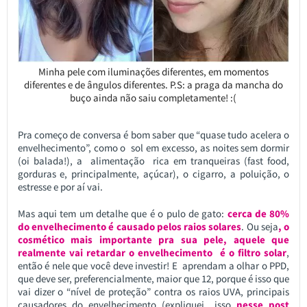
Minha pele com iluminações diferentes, em momentos
diferentes e de ângulos diferentes. P.S: a praga da mancha do
buço ainda não saiu completamente! :(
Pra começo de conversa é bom saber que “quase tudo acelera o
envelhecimento”, como o sol em excesso, as noites sem dormir
(oi balada!), a alimentação rica em tranqueiras (fast food,
gorduras e, principalmente, açúcar), o cigarro, a poluição, o
estresse e por aí vai.
Mas aqui tem um detalhe que é o pulo de gato:
cerca de 80%
do envelhecimento é causado pelos raios solares
. Ou seja
, o
cosmético mais importante pra sua pele, aquele que
realmente vai retardar o envelhecimento é o filtro solar
,
então é nele que você deve investir! E aprendam a olhar o PPD,
que deve ser, preferencialmente, maior que 12, porque é isso que
vai dizer o “nível de proteção” contra os raios UVA, principais
causadores do envelhecimento (expliquei isso
nesse post