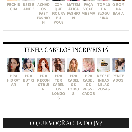
PECHIN
USEI E
ACHAD
COM
MATEM
FAÇA
TOP 10
O BOM
CHA
AMEI!
OS
QUE
ÁTICA
VOCÊ
DA
DA
FAST
ROUPA
FASHIO
MESMA
BLOGU
BAHIA
FASHIO
EU
N
EIRA
N
VOU?
TENHA CABELOS INCRÍVEIS JÁ
PRA
PRA
PRA
PRA
PRA
PRA
RECEIT
PENTE
HIDRAT
NUTRI
RECON
TER
CABEL
CABEL
INHAS
ADOS
AR
R
STRUI
CABEL
OS
OS
MILAG
R
OS
LOIRO
RESSE
ROSAS
LONGO
S
CADOS
S
O QUE VOCÊ ACHA DO JV?