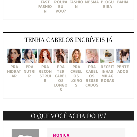
FAST
ROUPA
FASHIO
MESMA
BLOGU
BAHIA
FASHIO
EU
N
EIRA
N
VOU?
TENHA CABELOS INCRÍVEIS JÁ
PRA
PRA
PRA
PRA
PRA
PRA
RECEIT
PENTE
HIDRAT
NUTRI
RECON
TER
CABEL
CABEL
INHAS
ADOS
AR
R
STRUI
CABEL
OS
OS
MILAG
R
OS
LOIRO
RESSE
ROSAS
LONGO
S
CADOS
S
O QUE VOCÊ ACHA DO JV?
MONICA