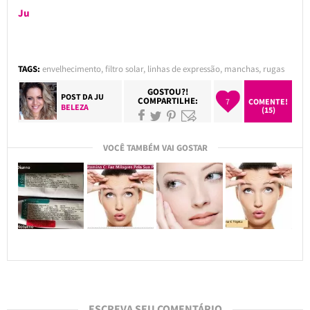
Ju
TAGS:
envelhecimento
,
filtro solar
,
linhas de expressão
,
manchas
,
rugas
GOSTOU?!
POST DA
JU
COMPARTILHE:
7
COMENTE!
BELEZA
(15)
VOCÊ TAMBÉM VAI GOSTAR
ESCREVA SEU COMENTÁRIO