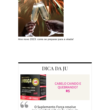
Ano novo 2023: como se preparar para a virada!
Preparando a c
DICA DA JU
CABELO CAINDO E
QUEBRANDO?
R$
O Suplemento Força resolve