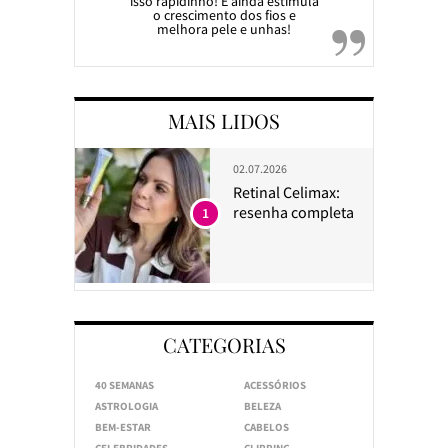
isso rapidinho! E ainda estimula
o crescimento dos fios e
melhora pele e unhas!
MAIS LIDOS
02.07.2026
Retinal Celimax:
resenha completa
1
CATEGORIAS
40 SEMANAS
ACESSÓRIOS
ASTROLOGIA
BELEZA
BEM-ESTAR
CABELOS
CELEBRIDADES
CLIPPING