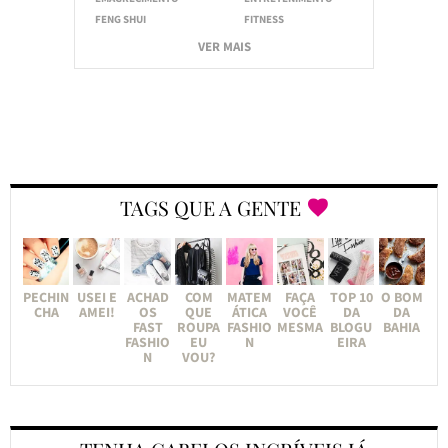
FENG SHUI
FITNESS
VER MAIS
TAGS QUE A GENTE
PECHIN
USEI E
ACHAD
COM
MATEM
FAÇA
TOP 10
O BOM
CHA
AMEI!
OS
QUE
ÁTICA
VOCÊ
DA
DA
FAST
ROUPA
FASHIO
MESMA
BLOGU
BAHIA
FASHIO
EU
N
EIRA
N
VOU?