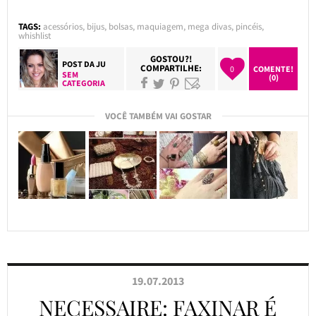
TAGS:
acessórios
,
bijus
,
bolsas
,
maquiagem
,
mega divas
,
pincéis
,
whishlist
GOSTOU?!
POST DA
JU
COMPARTILHE:
0
COMENTE!
SEM
(0)
CATEGORIA
VOCÊ TAMBÉM VAI GOSTAR
19.07.2013
NECESSAIRE: FAXINAR É