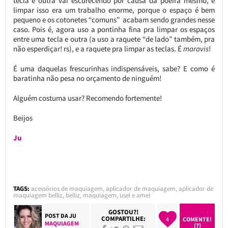
tecla e outra vai escurecendo por causa da poeira mesmo, e
limpar isso era um trabalho enorme, porque o espaço é bem
pequeno e os cotonetes “comuns” acabam sendo grandes nesse
caso. Pois é, agora uso a pontinha fina pra limpar os espaços
entre uma tecla e outra (a uso a raquete “de lado” também, pra
não esperdiçar! rs), e a raquete pra limpar as teclas. É
maravis
!
É uma daquelas frescurinhas indispensáveis, sabe? E como é
baratinha não pesa no orçamento de ninguém!
Alguém costuma usar? Recomendo fortemente!
Beijos
Ju
TAGS:
acessórios de maquiagem
,
aplicador de maquiagem
,
aplicador de
maquiagem belliz
,
belliz
,
maquiagem
,
usei e amei
GOSTOU?!
POST DA
JU
COMPARTILHE:
4
COMENTE!
MAQUIAGEM
(7)