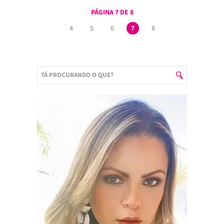
PÁGINA 7 DE 8
4
5
6
7
8