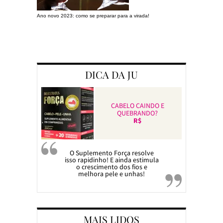
Ano novo 2023: como se preparar para a virada!
Preparando a c
DICA DA JU
CABELO CAINDO E
QUEBRANDO?
R$
O Suplemento Força resolve
isso rapidinho! E ainda estimula
o crescimento dos fios e
melhora pele e unhas!
MAIS LIDOS