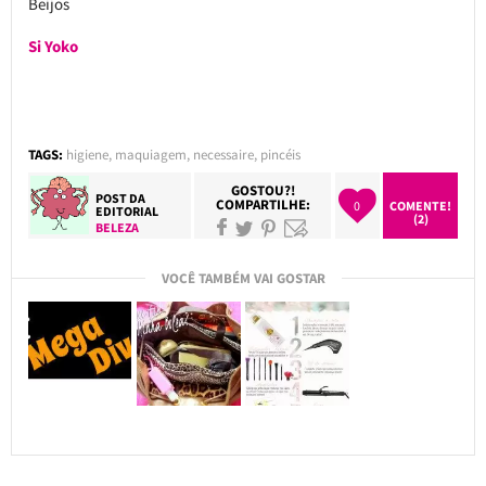
Beijos
Si Yoko
TAGS:
higiene
,
maquiagem
,
necessaire
,
pincéis
GOSTOU?!
POST DA
COMPARTILHE:
0
COMENTE!
EDITORIAL
(2)
BELEZA
VOCÊ TAMBÉM VAI GOSTAR