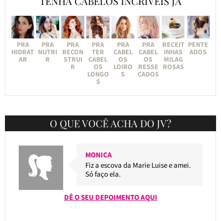
TENHA CABELOS INCRÍVEIS JÁ
PRA
PRA
PRA
PRA
PRA
PRA
RECEIT
PENTE
HIDRAT
NUTRI
RECON
TER
CABEL
CABEL
INHAS
ADOS
AR
R
STRUI
CABEL
OS
OS
MILAG
R
OS
LOIRO
RESSE
ROSAS
LONGO
S
CADOS
S
O QUE VOCÊ ACHA DO JV?
MONICA
Fiz a escova da Marie Luise e amei.
Só faço ela.
DÊ O SEU DEPOIMENTO AQUI