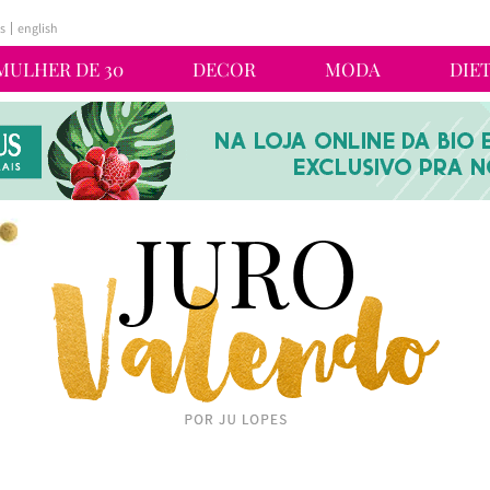
s
english
MULHER DE 30
DECOR
MODA
DIE