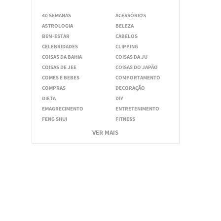
40 SEMANAS
ACESSÓRIOS
ASTROLOGIA
BELEZA
BEM-ESTAR
CABELOS
CELEBRIDADES
CLIPPING
COISAS DA BAHIA
COISAS DA JU
COISAS DE JEE
COISAS DO JAPÃO
COMES E BEBES
COMPORTAMENTO
COMPRAS
DECORAÇÃO
DIETA
DIY
EMAGRECIMENTO
ENTRETENIMENTO
FENG SHUI
FITNESS
VER MAIS