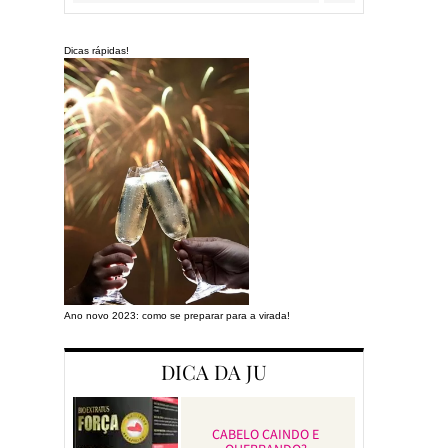
Dicas rápidas!
Ano novo 2023: como se preparar para a virada!
Preparando a cas
DICA DA JU
CABELO CAINDO E