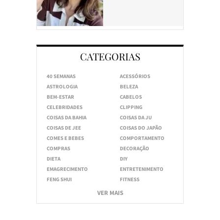
CATEGORIAS
40 SEMANAS
ACESSÓRIOS
ASTROLOGIA
BELEZA
BEM-ESTAR
CABELOS
CELEBRIDADES
CLIPPING
COISAS DA BAHIA
COISAS DA JU
COISAS DE JEE
COISAS DO JAPÃO
COMES E BEBES
COMPORTAMENTO
COMPRAS
DECORAÇÃO
DIETA
DIY
EMAGRECIMENTO
ENTRETENIMENTO
FENG SHUI
FITNESS
VER MAIS