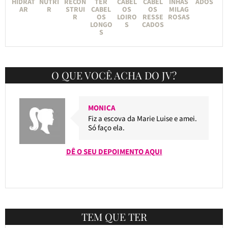
HIDRAT
NUTRI
RECON
TER
CABEL
CABEL
INHAS
ADOS
AR
R
STRUI
CABEL
OS
OS
MILAG
R
OS
LOIRO
RESSE
ROSAS
LONGO
S
CADOS
S
O QUE VOCÊ ACHA DO JV?
MONICA
Fiz a escova da Marie Luise e amei.
Só faço ela.
DÊ O SEU DEPOIMENTO AQUI
TEM QUE TER