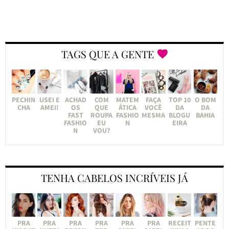
TAGS QUE A GENTE
PECHIN
USEI E
ACHAD
COM
MATEM
FAÇA
TOP 10
O BOM
CHA
AMEI!
OS
QUE
ÁTICA
VOCÊ
DA
DA
FAST
ROUPA
FASHIO
MESMA
BLOGU
BAHIA
FASHIO
EU
N
EIRA
N
VOU?
TENHA CABELOS INCRÍVEIS JÁ
PRA
PRA
PRA
PRA
PRA
PRA
RECEIT
PENTE