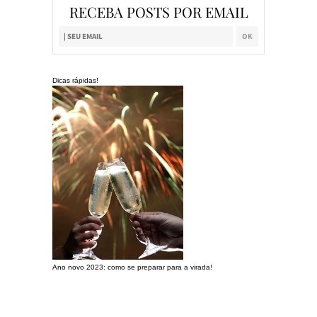
RECEBA POSTS POR EMAIL
Dicas rápidas!
Ano novo 2023: como se preparar para a virada!
Preparando a c