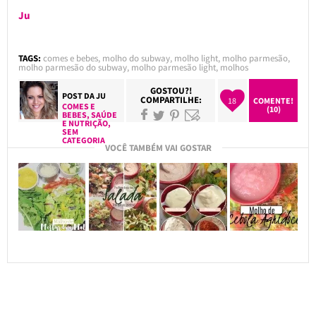
Ju
TAGS:
comes e bebes
,
molho do subway
,
molho light
,
molho parmesão
,
molho parmesão do subway
,
molho parmesão light
,
molhos
GOSTOU?!
POST DA
JU
COMPARTILHE:
18
COMENTE!
COMES E
(10)
BEBES
,
SAÚDE
E NUTRIÇÃO
,
SEM
CATEGORIA
VOCÊ TAMBÉM VAI GOSTAR