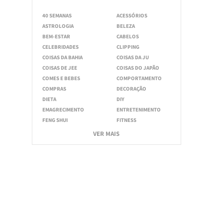
40 SEMANAS
ACESSÓRIOS
ASTROLOGIA
BELEZA
BEM-ESTAR
CABELOS
CELEBRIDADES
CLIPPING
COISAS DA BAHIA
COISAS DA JU
COISAS DE JEE
COISAS DO JAPÃO
COMES E BEBES
COMPORTAMENTO
COMPRAS
DECORAÇÃO
DIETA
DIY
EMAGRECIMENTO
ENTRETENIMENTO
FENG SHUI
FITNESS
VER MAIS