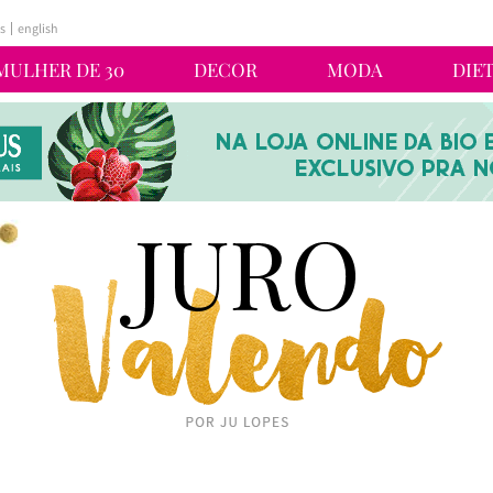
s
english
MULHER DE 30
DECOR
MODA
DIE