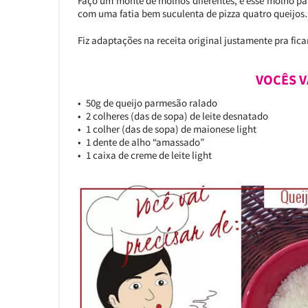
Faço um monte de molhos diferentes, e esse molho p
com uma fatia bem suculenta de pizza quatro queijos…
Fiz adaptações na receita original justamente pra ficar
VOCÊS V
50g de queijo parmesão ralado
2 colheres (das de sopa) de leite desnatado
1 colher (das de sopa) de maionese light
1 dente de alho “amassado”
1 caixa de creme de leite light