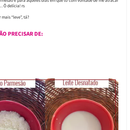
armesão é para aqueles dias em que tô com vontade de me atracar
 Ô delícia! rs
 mais “leve”, tá?
ÃO PRECISAR DE: