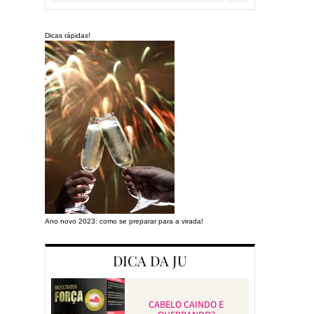
Dicas rápidas!
Ano novo 2023: como se preparar para a virada!
Preparando a cas
DICA DA JU
CABELO CAINDO E