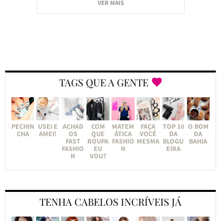
VER MAIS
TAGS QUE A GENTE
PECHIN
USEI E
ACHAD
COM
MATEM
FAÇA
TOP 10
O BOM
CHA
AMEI!
OS
QUE
ÁTICA
VOCÊ
DA
DA
FAST
ROUPA
FASHIO
MESMA
BLOGU
BAHIA
FASHIO
EU
N
EIRA
N
VOU?
TENHA CABELOS INCRÍVEIS JÁ