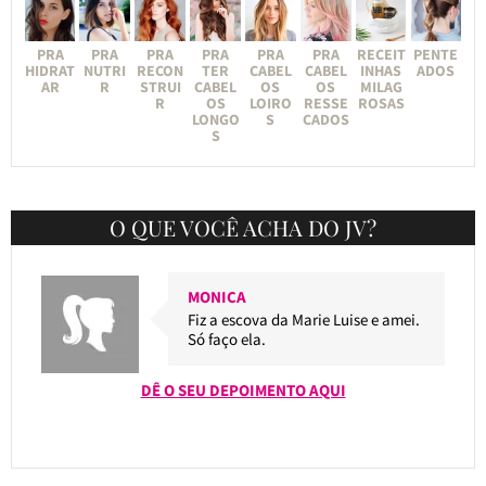
PRA
PRA
PRA
PRA
PRA
PRA
RECEIT
PENTE
HIDRAT
NUTRI
RECON
TER
CABEL
CABEL
INHAS
ADOS
AR
R
STRUI
CABEL
OS
OS
MILAG
R
OS
LOIRO
RESSE
ROSAS
LONGO
S
CADOS
S
O QUE VOCÊ ACHA DO JV?
MONICA
Fiz a escova da Marie Luise e amei.
Só faço ela.
DÊ O SEU DEPOIMENTO AQUI