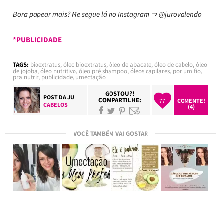
Bora papear mais? Me segue lá no Instagram ⇒ @jurovalendo
*PUBLICIDADE
TAGS:
bioextratus
,
óleo bioextratus
,
óleo de abacate
,
óleo de cabelo
,
óleo
de jojoba
,
óleo nutritivo
,
óleo pré shampoo
,
óleos capilares
,
por um fio
,
pra nutrir
,
publicidade
,
umectação
GOSTOU?!
POST DA
JU
COMPARTILHE:
77
COMENTE!
CABELOS
(4)
VOCÊ TAMBÉM VAI GOSTAR