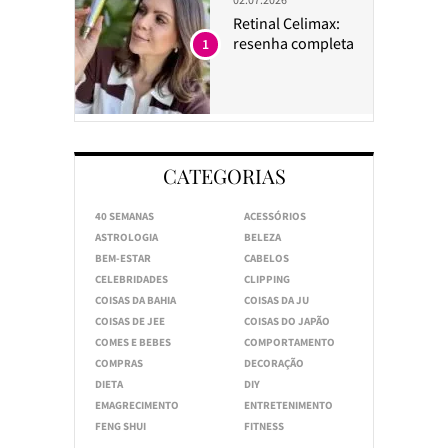
Retinal Celimax:
resenha completa
1
CATEGORIAS
40 SEMANAS
ACESSÓRIOS
ASTROLOGIA
BELEZA
BEM-ESTAR
CABELOS
CELEBRIDADES
CLIPPING
COISAS DA BAHIA
COISAS DA JU
COISAS DE JEE
COISAS DO JAPÃO
COMES E BEBES
COMPORTAMENTO
COMPRAS
DECORAÇÃO
DIETA
DIY
EMAGRECIMENTO
ENTRETENIMENTO
FENG SHUI
FITNESS