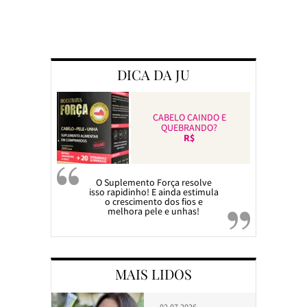
Preparando a c
DICA DA JU
CABELO CAINDO E
QUEBRANDO?
R$
O Suplemento Força resolve
isso rapidinho! E ainda estimula
o crescimento dos fios e
melhora pele e unhas!
MAIS LIDOS
02.07.2026