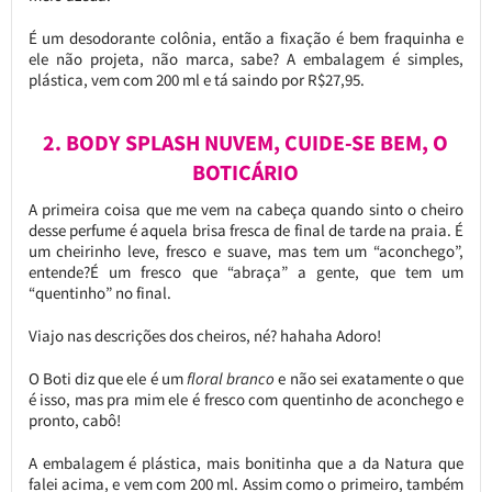
É um desodorante colônia, então a fixação é bem fraquinha e
ele não projeta, não marca, sabe? A embalagem é simples,
plástica, vem com 200 ml e tá saindo por R$27,95.
2. BODY SPLASH NUVEM, CUIDE-SE BEM, O
BOTICÁRIO
A primeira coisa que me vem na cabeça quando sinto o cheiro
desse perfume é aquela brisa fresca de final de tarde na praia. É
um cheirinho leve, fresco e suave, mas tem um “aconchego”,
entende?É um fresco que “abraça” a gente, que tem um
“quentinho” no final.
Viajo nas descrições dos cheiros, né? hahaha Adoro!
O Boti diz que ele é um
floral branco
e não sei exatamente o que
é isso, mas pra mim ele é fresco com quentinho de aconchego e
pronto, cabô!
A embalagem é plástica, mais bonitinha que a da Natura que
falei acima, e vem com 200 ml. Assim como o primeiro, também