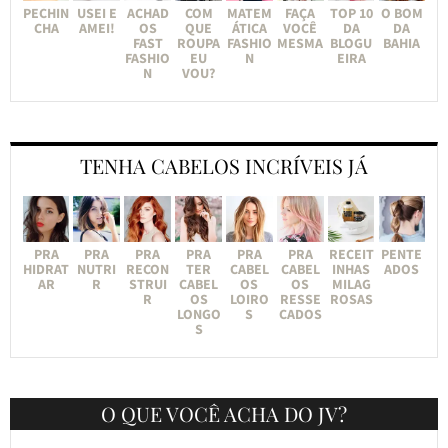
PECHIN
USEI E
ACHAD
COM
MATEM
FAÇA
TOP 10
O BOM
CHA
AMEI!
OS
QUE
ÁTICA
VOCÊ
DA
DA
FAST
ROUPA
FASHIO
MESMA
BLOGU
BAHIA
FASHIO
EU
N
EIRA
N
VOU?
TENHA CABELOS INCRÍVEIS JÁ
PRA
PRA
PRA
PRA
PRA
PRA
RECEIT
PENTE
HIDRAT
NUTRI
RECON
TER
CABEL
CABEL
INHAS
ADOS
AR
R
STRUI
CABEL
OS
OS
MILAG
R
OS
LOIRO
RESSE
ROSAS
LONGO
S
CADOS
S
O QUE VOCÊ ACHA DO JV?