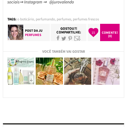
sociais⇒ Instagram ⇒ @jurovalendo
TAGS:
o boticário
,
perfumando
,
perfumes
,
perfumes frescos
GOSTOU?!
POST DA
JU
COMPARTILHE:
15
COMENTE!
PERFUMES
(0)
VOCÊ TAMBÉM VAI GOSTAR