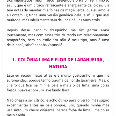
Dos importados, meu “fresco” preferido é o Ralph Feminino (o
azul), que é um cítrico refrescante e energizante delicioso. Ele
tem notas de mandarim e folhas de maçã-verde, que eu amo, e
a Contém 1g tinha uma versão genérica dela, a nº 8, que usei
muitooo, mas infelizmente saiu de linha há uns anos atrás.
Depois desse nenhum fresquinho me fez garrar amor
loucamente, mas com esses três tô tendo um relacionamento
temporário, bem no estilo “tu não é meu tipo, mas é uma
delicinha”, sabe? hahaha Vamos lá!
1. COLÔNIA LIMA E FLOR DE LARANJEIRA,
NATURA
Esse eu recebi meses atrás e é muito gostosinho, o que me
surpreendeu, porque tenho trauma de flor de laranjeira. Mas, o
cheiro que fica na minha pele é mais o de lima, uma coisa
fresca, suave e com um leve fundo floral.
Não chega a ser cítrico, e acho ótimo para o verão, mas sugiro
experimentar antes na pele porque, juro, quando minha mãe
usa sinto um cheiro diferente, parece folha de lima, uma coisa
meio azeda.