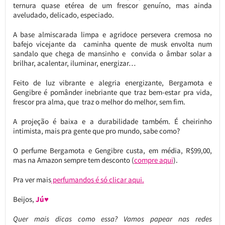
ternura quase etérea de um frescor genuíno, mas ainda
aveludado, delicado, especiado.
A base almiscarada limpa e agridoce persevera cremosa no
bafejo vicejante da caminha quente de musk envolta num
sandalo que chega de mansinho e convida o âmbar solar a
brilhar, acalentar, iluminar, energizar…
Feito de luz vibrante e alegria energizante, Bergamota e
Gengibre é pomânder inebriante que traz bem-estar pra vida,
frescor pra alma, que traz o melhor do melhor, sem fim.
A projeção é baixa e a durabilidade também. É cheirinho
intimista, mais pra gente que pro mundo, sabe como?
O perfume Bergamota e Gengibre custa, em média, R$99,00,
mas na Amazon sempre tem desconto (
compre aqui
).
Pra ver mais
perfumandos é só clicar aqui.
Beijos,
Jú♥
Quer mais dicas como essa? Vamos papear nas redes