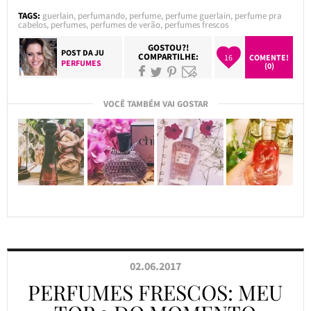
TAGS:
guerlain
,
perfumando
,
perfume
,
perfume guerlain
,
perfume pra
cabelos
,
perfumes
,
perfumes de verão
,
perfumes frescos
GOSTOU?!
POST DA
JU
COMPARTILHE:
16
COMENTE!
PERFUMES
(0)
VOCÊ TAMBÉM VAI GOSTAR
02.06.2017
PERFUMES FRESCOS: MEU