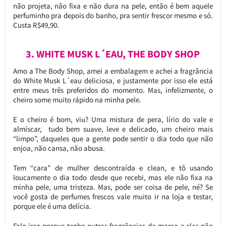
não projeta, não fixa e não dura na pele, então é bem aquele
perfuminho pra depois do banho, pra sentir frescor mesmo e só.
Custa R$49,90.
3. WHITE MUSK L´EAU, THE BODY SHOP
Amo a The Body Shop, amei a embalagem e achei a fragrância
do White Musk L´eau deliciosa, e justamente por isso ele está
entre meus três preferidos do momento. Mas, infelizmente, o
cheiro some muito rápido na minha pele.
E o cheiro é bom, viu? Uma mistura de pera, lírio do vale e
almíscar, tudo bem suave, leve e delicado, um cheiro mais
“limpo”, daqueles que a gente pode sentir o dia todo que não
enjoa, não cansa, não abusa.
Tem “cara” de mulher descontraída e clean, e tô usando
loucamente o dia todo desde que recebi, mas ele não fixa na
minha pele, uma tristeza. Mas, pode ser coisa de pele, né? Se
você gosta de perfumes frescos vale muito ir na loja e testar,
porque ele é uma delícia.
Falo isso porque tenho outras fragrâncias da marca e elas não