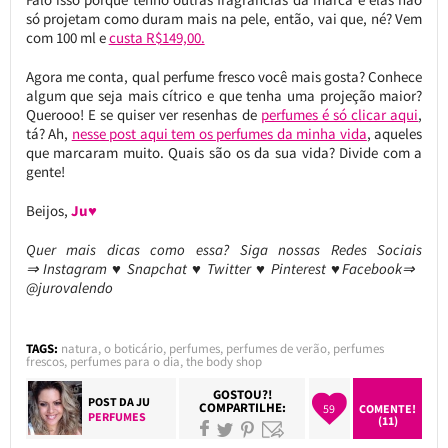
só projetam como duram mais na pele, então, vai que, né? Vem
com 100 ml e
custa R$149,00.
Agora me conta, qual perfume fresco você mais gosta? Conhece
algum que seja mais cítrico e que tenha uma projeção maior?
Querooo! E se quiser ver resenhas de
perfumes é só clicar aqui
,
tá? Ah,
nesse post aqui tem os perfumes da minha vida
, aqueles
que marcaram muito. Quais são os da sua vida? Divide com a
gente!
Beijos,
Ju♥
Quer mais dicas como essa?
Siga nossas Redes Sociais
⇒ Instagram ♥ Snapchat ♥ Twitter ♥ Pinterest ♥Facebook⇒
@jurovalendo
TAGS:
natura
,
o boticário
,
perfumes
,
perfumes de verão
,
perfumes
frescos
,
perfumes para o dia
,
the body shop
GOSTOU?!
POST DA
JU
COMPARTILHE:
59
COMENTE!
PERFUMES
(11)