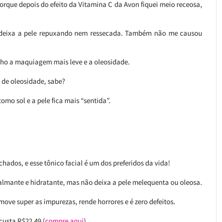
orque depois do efeito da Vitamina C da Avon fiquei meio receosa,
 deixa a pele repuxando nem ressecada. Também não me causou
inho a maquiagem mais leve e a oleosidade.
 de oleosidade, sabe?
omo sol e a pele fica mais “sentida”.
hados, e esse tônico facial é um dos preferidos da vida!
almante e hidratante, mas não deixa a pele melequenta ou oleosa.
ove super as impurezas, rende horrores e é zero defeitos.
usta R$22,49 (
compre aqui
).