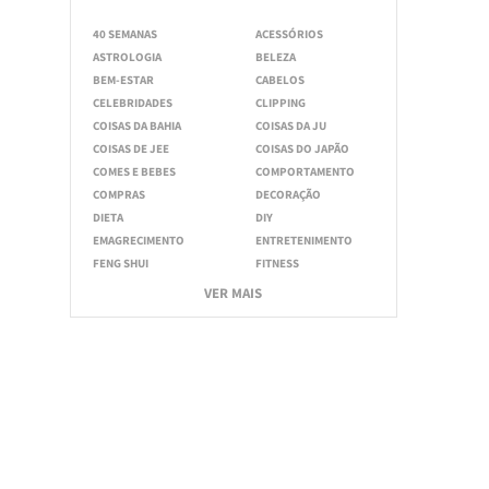
40 SEMANAS
ACESSÓRIOS
ASTROLOGIA
BELEZA
BEM-ESTAR
CABELOS
CELEBRIDADES
CLIPPING
COISAS DA BAHIA
COISAS DA JU
COISAS DE JEE
COISAS DO JAPÃO
COMES E BEBES
COMPORTAMENTO
COMPRAS
DECORAÇÃO
DIETA
DIY
EMAGRECIMENTO
ENTRETENIMENTO
FENG SHUI
FITNESS
VER MAIS