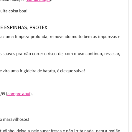
uita coisa boa!
 E ESPINHAS, PROTEX
 e faz uma limpeza profunda, removendo muito bem as impurezas e
s suaves pra não correr o risco de, com o uso contínuo, ressecar,
vira uma frigideira de batata, é ele que salva!
99 (
compre aqui
).
ão maravilhosos!
dinho, deixa a pele super fresca e não irrita nada, nem a região