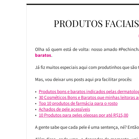
PRODUTOS FACIAIS 
Olha só quem está de volta: nosso amado #Pechinch
baratos
.
Já fiz muitos especiais aqui com produtinhos que são t
Mas, vou deixar uns posts aqui pra facilitar procês:
Produtos bons e baratos indicados pelas dermatolog
30 Cosméticos Bons e Baratos que minhas leitoras
Top 10 produtos de farmácia para o rosto
Achados de pele acessíveis
10 Produtos para peles oleosas por até R$15,00
A gente sabe que cada pele é uma sentença, né? Entã