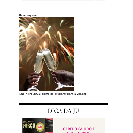
Dicas rápidas!
Ano novo 2023: como se preparar para a virada!
Preparando a cas
DICA DA JU
CABELO CAINDO E