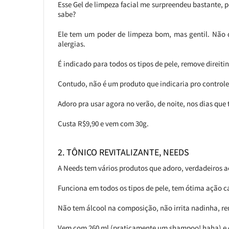
Esse Gel de limpeza facial me surpreendeu bastante, p
sabe?
Ele tem um poder de limpeza bom, mas gentil. Não
alergias.
É indicado para todos os tipos de pele, remove direit
Contudo, não é um produto que indicaria pro controle
Adoro pra usar agora no verão, de noite, nos dias que t
Custa R$9,90 e vem com 30g.
2. TÔNICO REVITALIZANTE, NEEDS
A Needs tem vários produtos que adoro, verdadeiros ac
Funciona em todos os tipos de pele, tem ótima ação c
Não tem álcool na composição, não irrita nadinha, rem
Vem com 260 ml (praticamente um shampoo! haha) e c