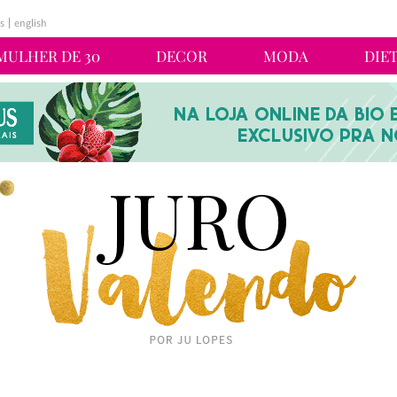
s
english
MULHER DE 30
DECOR
MODA
DIE