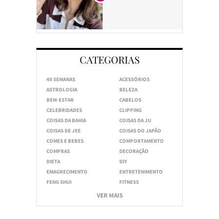
CATEGORIAS
40 SEMANAS
ACESSÓRIOS
ASTROLOGIA
BELEZA
BEM-ESTAR
CABELOS
CELEBRIDADES
CLIPPING
COISAS DA BAHIA
COISAS DA JU
COISAS DE JEE
COISAS DO JAPÃO
COMES E BEBES
COMPORTAMENTO
COMPRAS
DECORAÇÃO
DIETA
DIY
EMAGRECIMENTO
ENTRETENIMENTO
FENG SHUI
FITNESS
VER MAIS