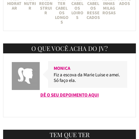
HIDRAT
NUTRI
RECON
TER
CABEL
CABEL
INHAS
ADOS
AR
R
STRUI
CABEL
OS
OS
MILAG
R
OS
LOIRO
RESSE
ROSAS
LONGO
S
CADOS
S
O QUE VOCÊ ACHA DO JV?
MONICA
Fiz a escova da Marie Luise e amei.
Só faço ela.
DÊ O SEU DEPOIMENTO AQUI
TEM QUE TER