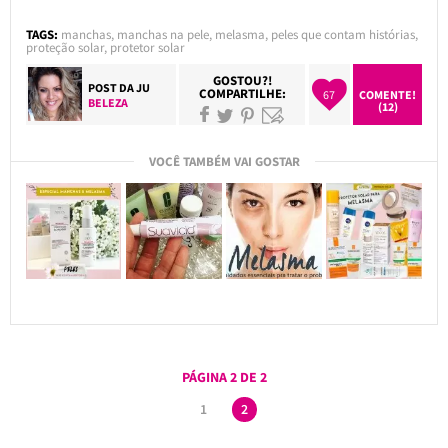
TAGS:
manchas
,
manchas na pele
,
melasma
,
peles que contam histórias
,
proteção solar
,
protetor solar
GOSTOU?!
POST DA
JU
COMPARTILHE:
67
COMENTE!
BELEZA
(12)
VOCÊ TAMBÉM VAI GOSTAR
PÁGINA 2 DE 2
1
2