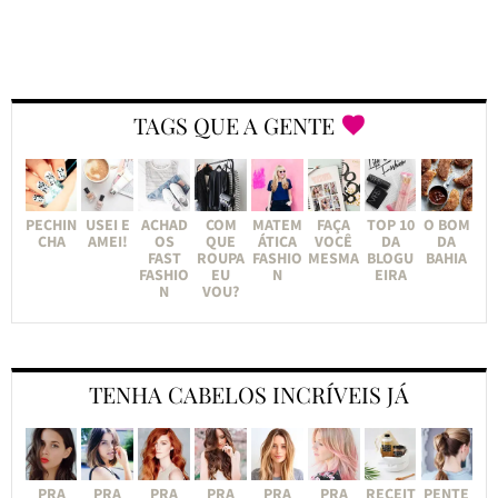
TAGS QUE A GENTE
PECHIN
USEI E
ACHAD
COM
MATEM
FAÇA
TOP 10
O BOM
CHA
AMEI!
OS
QUE
ÁTICA
VOCÊ
DA
DA
FAST
ROUPA
FASHIO
MESMA
BLOGU
BAHIA
FASHIO
EU
N
EIRA
N
VOU?
TENHA CABELOS INCRÍVEIS JÁ
PRA
PRA
PRA
PRA
PRA
PRA
RECEIT
PENTE