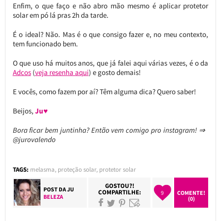
Enfim, o que faço e não abro mão mesmo é aplicar protetor
solar em pó lá pras 2h da tarde.
É o ideal? Não. Mas é o que consigo fazer e, no meu contexto,
tem funcionado bem.
O que uso há muitos anos, que já falei aqui várias vezes, é o da
Adcos
(
veja resenha aqui
) e gosto demais!
E vocês, como fazem por aí? Têm alguma dica? Quero saber!
Beijos,
Ju♥
Bora ficar bem juntinha? Então vem comigo pro instagram! ⇒
@jurovalendo
TAGS:
melasma
,
proteção solar
,
protetor solar
GOSTOU?!
POST DA
JU
COMPARTILHE:
9
COMENTE!
BELEZA
(0)