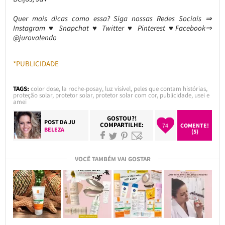
Quer mais dicas como essa? Siga nossas Redes Sociais ⇒
Instagram ♥ Snapchat ♥ Twitter ♥ Pinterest ♥Facebook⇒
@jurovalendo
*PUBLICIDADE
TAGS:
color dose
,
la roche-posay
,
luz visível
,
peles que contam histórias
,
proteção solar
,
protetor solar
,
protetor solar com cor
,
publicidade
,
usei e
amei
GOSTOU?!
POST DA
JU
COMPARTILHE:
74
COMENTE!
BELEZA
(5)
VOCÊ TAMBÉM VAI GOSTAR