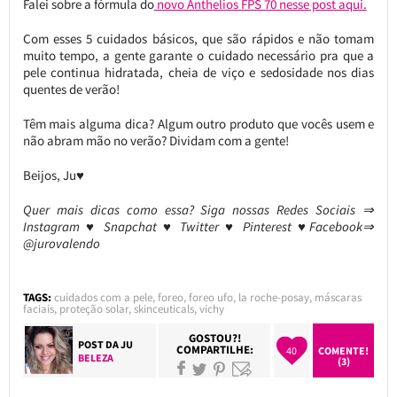
Falei sobre a fórmula do
novo Anthelios FPS 70 nesse post aqui.
Com esses 5 cuidados básicos, que são rápidos e não tomam
muito tempo, a gente garante o cuidado necessário pra que a
pele continua hidratada, cheia de viço e sedosidade nos dias
quentes de verão!
Têm mais alguma dica? Algum outro produto que vocês usem e
não abram mão no verão? Dividam com a gente!
Beijos, Ju♥
Quer mais dicas como essa? Siga nossas Redes Sociais ⇒
Instagram ♥ Snapchat ♥ Twitter ♥ Pinterest ♥Facebook⇒
@jurovalendo
TAGS:
cuidados com a pele
,
foreo
,
foreo ufo
,
la roche-posay
,
máscaras
faciais
,
proteção solar
,
skinceuticals
,
vichy
GOSTOU?!
POST DA
JU
COMPARTILHE:
40
COMENTE!
BELEZA
(3)