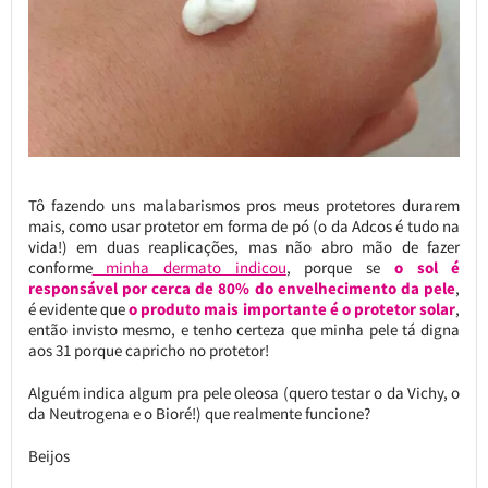
Tô fazendo uns malabarismos pros meus protetores durarem
mais, como usar protetor em forma de pó (o da Adcos é tudo na
vida!) em duas reaplicações, mas não abro mão de fazer
conforme
minha dermato indicou
, porque se
o sol é
responsável por cerca de 80% do envelhecimento da pele
,
é evidente que
o produto mais importante é o protetor solar
,
então invisto mesmo, e tenho certeza que minha pele tá digna
aos 31 porque capricho no protetor!
Alguém indica algum pra pele oleosa (quero testar o da Vichy, o
da Neutrogena e o Bioré!) que realmente funcione?
Beijos