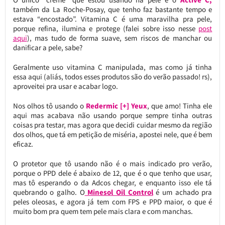
também da La Roche-Posay, que tenho faz bastante tempo e
estava “encostado”. Vitamina C é uma maravilha pra pele,
porque refina, ilumina e protege (falei sobre isso nesse
post
aqui
), mas tudo de forma suave, sem riscos de manchar ou
danificar a pele, sabe?
Geralmente uso vitamina C manipulada, mas como já tinha
essa aqui (aliás, todos esses produtos são do verão passado! rs),
aproveitei pra usar e acabar logo.
Nos olhos tô usando o
Redermic [+] Yeux
, que amo! Tinha ele
aqui mas acabava não usando porque sempre tinha outras
coisas pra testar, mas agora que decidi cuidar mesmo da região
dos olhos, que tá em petição de miséria, apostei nele, que é bem
eficaz.
O protetor que tô usando não é o mais indicado pro verão,
porque o PPD dele é abaixo de 12, que é o que tenho que usar,
mas tô esperando o da Adcos chegar, e enquanto isso ele tá
quebrando o galho. O
Minesol Oil Control
é um achado pra
peles oleosas, e agora já tem com FPS e PPD maior, o que é
muito bom pra quem tem pele mais clara e com manchas.