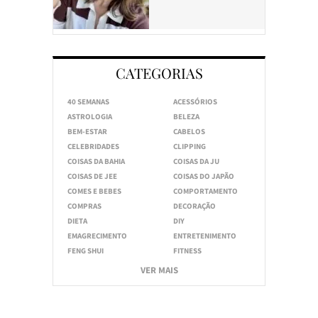
CATEGORIAS
40 SEMANAS
ACESSÓRIOS
ASTROLOGIA
BELEZA
BEM-ESTAR
CABELOS
CELEBRIDADES
CLIPPING
COISAS DA BAHIA
COISAS DA JU
COISAS DE JEE
COISAS DO JAPÃO
COMES E BEBES
COMPORTAMENTO
COMPRAS
DECORAÇÃO
DIETA
DIY
EMAGRECIMENTO
ENTRETENIMENTO
FENG SHUI
FITNESS
VER MAIS