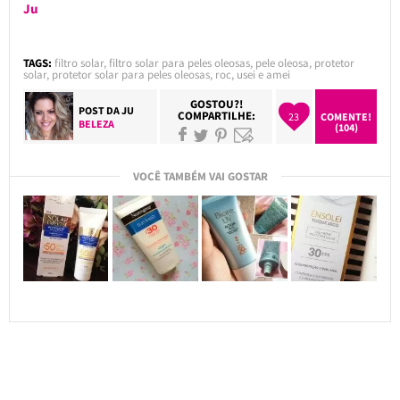
Ju
TAGS:
filtro solar
,
filtro solar para peles oleosas
,
pele oleosa
,
protetor
solar
,
protetor solar para peles oleosas
,
roc
,
usei e amei
GOSTOU?!
POST DA
JU
COMPARTILHE:
23
COMENTE!
BELEZA
(104)
VOCÊ TAMBÉM VAI GOSTAR