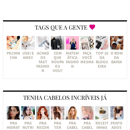
TAGS QUE A GENTE
PECHIN
USEI E
ACHAD
COM
MATEM
FAÇA
TOP 10
O BOM
CHA
AMEI!
OS
QUE
ÁTICA
VOCÊ
DA
DA
FAST
ROUPA
FASHIO
MESMA
BLOGU
BAHIA
FASHIO
EU
N
EIRA
N
VOU?
TENHA CABELOS INCRÍVEIS JÁ
PRA
PRA
PRA
PRA
PRA
PRA
RECEIT
PENTE
HIDRAT
NUTRI
RECON
TER
CABEL
CABEL
INHAS
ADOS