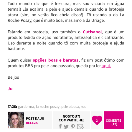
Todo mundo diz que é frescura, mas sou viciada em água
termal! Ela acalma a pele e ajuda demais quando a brotoeja
ataca (sim, no verão fico cheia disso!). Tô usando a da La
Roche-Posay, que é muito boa, mas amo a da Uriage.
Falando em brotoeja, uso também o
Cutisanol
, que é um
produto fedido de ação hidratante, antisséptica e cicatrizante.
Uso durante a noite quando tô com muita brotoeja e ajuda
bastante.
Quem quiser
opções boas e baratas
, fiz um post ótimo com
produtos BBB pra pele ano passado, que dá pra ler
aqui.
Beijos
Ju
TAGS:
garderma
,
la roche-posay
,
pele oleosa
,
roc
GOSTOU?!
POST DA
JU
COMPARTILHE:
2
COMENTE!
BELEZA
(17)