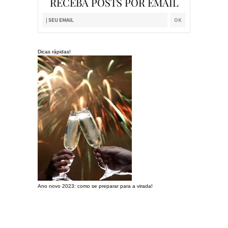
RECEBA POSTS POR EMAIL
Dicas rápidas!
Ano novo 2023: como se preparar para a virada!
Preparando a c