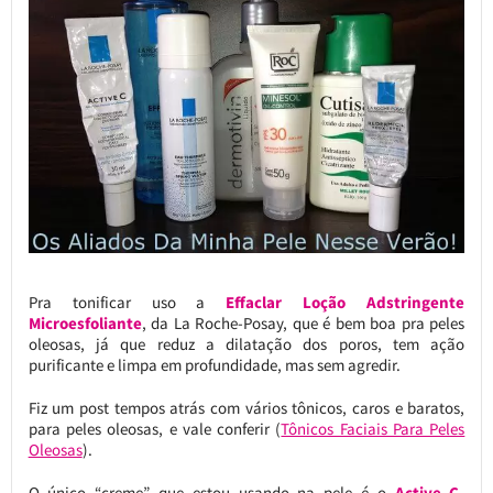
Pra tonificar uso a
Effaclar Loção Adstringente
Microesfoliante
, da La Roche-Posay, que é bem boa pra peles
oleosas, já que reduz a dilatação dos poros, tem ação
purificante e limpa em profundidade, mas sem agredir.
Fiz um post tempos atrás com vários tônicos, caros e baratos,
para peles oleosas, e vale conferir (
Tônicos Faciais Para Peles
Oleosas
).
O único “creme” que estou usando na pele é o
Active C,