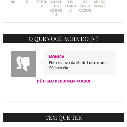
AR
R
STRUI
CABEL
OS
OS
MILAG
R
OS
LOIRO
RESSE
ROSAS
LONGO
S
CADOS
S
O QUE VOCÊ ACHA DO JV?
MONICA
Fiz a escova da Marie Luise e amei.
Só faço ela.
DÊ O SEU DEPOIMENTO AQUI
TEM QUE TER