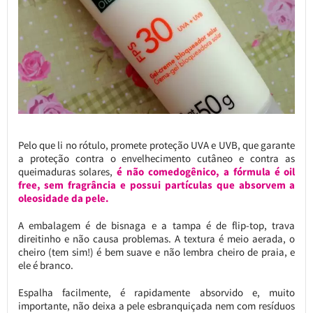
Pelo que li no rótulo, promete proteção UVA e UVB, que garante
a proteção contra o envelhecimento cutâneo e contra as
queimaduras solares,
é não comedogênico, a fórmula é oil
free, sem fragrância e possui partículas que absorvem a
oleosidade da pele.
A embalagem é de bisnaga e a tampa é de flip-top, trava
direitinho e não causa problemas. A textura é meio aerada, o
cheiro (tem sim!) é bem suave e não lembra cheiro de praia, e
ele é branco.
Espalha facilmente, é rapidamente absorvido e, muito
importante, não deixa a pele esbranquiçada nem com resíduos