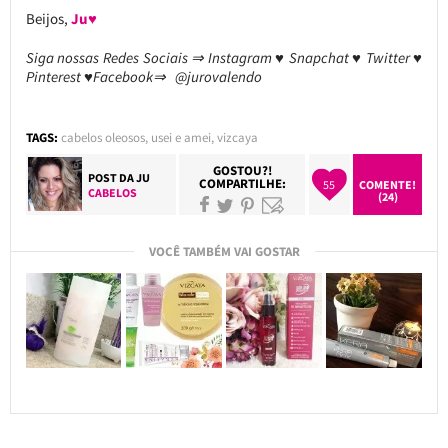
Beijos,
Ju♥
Siga nossas Redes Sociais ⇒ Instagram ♥ Snapchat ♥ Twitter ♥
Pinterest ♥Facebook⇒ @jurovalendo
TAGS:
cabelos oleosos
,
usei e amei
,
vizcaya
GOSTOU?!
POST DA
JU
COMPARTILHE:
55
COMENTE!
CABELOS
(24)
VOCÊ TAMBÉM VAI GOSTAR