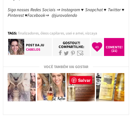
Siga nossas Redes Sociais ⇒ Instagram ♥ Snapchat ♥ Twitter ♥
Pinterest ♥Facebook⇒ @jurovalendo
TAGS:
finalizadores
,
óleos capilares
,
usei e amei
,
vizcaya
GOSTOU?!
POST DA
JU
COMPARTILHE:
49
COMENTE!
CABELOS
(21)
VOCÊ TAMBÉM VAI GOSTAR
Salvar