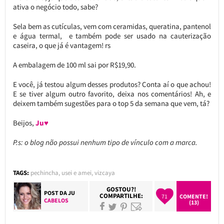
ativa o negócio todo, sabe?
Sela bem as cutículas, vem com ceramidas, queratina, pantenol
e água termal, e também pode ser usado na cauterização
caseira, o que já é vantagem! rs
A embalagem de 100 ml sai por R$19,90.
E você, já testou algum desses produtos? Conta aí o que achou!
E se tiver algum outro favorito, deixa nos comentários! Ah, e
deixem também sugestões para o top 5 da semana que vem, tá?
Beijos,
Ju♥
P.s: o blog não possui nenhum tipo de vínculo com a marca.
TAGS:
pechincha
,
usei e amei
,
vizcaya
GOSTOU?!
POST DA
JU
COMPARTILHE:
71
COMENTE!
CABELOS
(13)