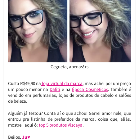
Cegueta, apenas! rs
Custa R$49,90 na
loja virtual da marca
, mas achei por um preço
um pouco menor na
Dafiti
e na
Época Cosméticos
. Também é
vendido em perfumarias, lojas de produtos de cabelo e salões
de beleza.
Alguém já testou? Conta aí o que achou! Garrei amor nele, que
entrou pra listinha de preferidos da marca, coisa que, aliás,
mostrei aqui ó:
top 5 produtos Vizcaya
.
Beijos,
Ju♥