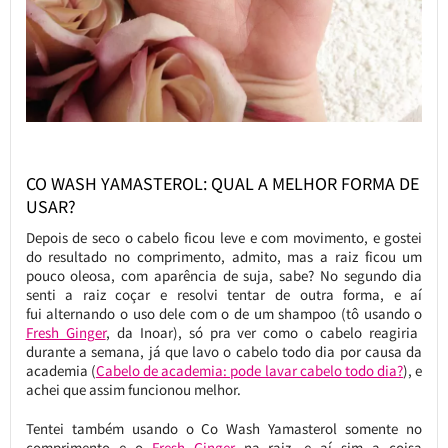
CO WASH YAMASTEROL: QUAL A MELHOR FORMA DE
USAR?
Depois de seco o cabelo ficou leve e com movimento, e gostei
do resultado no comprimento, admito, mas a raiz ficou um
pouco oleosa, com aparência de suja, sabe? No segundo dia
senti a raiz coçar e resolvi tentar de outra forma, e aí
fui alternando o uso dele com o de um shampoo (tô usando o
Fresh Ginger
, da Inoar), só pra ver como o cabelo reagiria
durante a semana, já que lavo o cabelo todo dia por causa da
academia (
Cabelo de academia: pode lavar cabelo todo dia?
), e
achei que assim funcionou melhor.
Tentei também usando o Co Wash Yamasterol somente no
comprimento e o
Fresh Ginger
na raiz, e aí sim a coisa