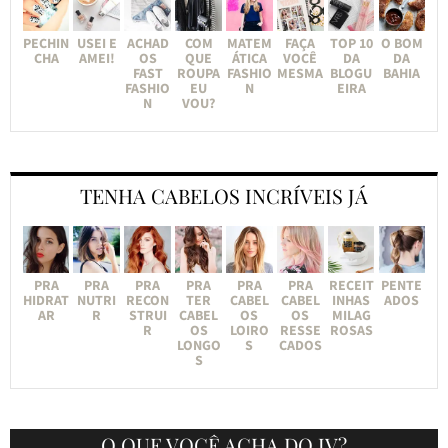
PECHIN
USEI E
ACHAD
COM
MATEM
FAÇA
TOP 10
O BOM
CHA
AMEI!
OS
QUE
ÁTICA
VOCÊ
DA
DA
FAST
ROUPA
FASHIO
MESMA
BLOGU
BAHIA
FASHIO
EU
N
EIRA
N
VOU?
TENHA CABELOS INCRÍVEIS JÁ
PRA
PRA
PRA
PRA
PRA
PRA
RECEIT
PENTE
HIDRAT
NUTRI
RECON
TER
CABEL
CABEL
INHAS
ADOS
AR
R
STRUI
CABEL
OS
OS
MILAG
R
OS
LOIRO
RESSE
ROSAS
LONGO
S
CADOS
S
O QUE VOCÊ ACHA DO JV?