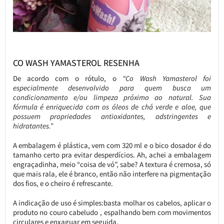
CO WASH YAMASTEROL RESENHA
De acordo com o rótulo, o
“Co Wash Yamasterol foi
especialmente desenvolvido para quem busca um
condicionamento e/ou limpeza próximo ao natural. Sua
fórmula é enriquecida com os óleos de chá verde e aloe, que
possuem propriedades antioxidantes, adstringentes e
hidratantes.”
A embalagem é plástica, vem com 320 ml e o bico dosador é do
tamanho certo pra evitar desperdícios. Ah, achei a embalagem
engraçadinha, meio “coisa de vó”, sabe? A textura é cremosa, só
que mais rala, ele é branco, então não interfere na pigmentação
dos fios, e o cheiro é refrescante.
A indicação de uso é simples:basta molhar os cabelos, aplicar o
produto no couro cabeludo , espalhando bem com movimentos
circulares e enxaguar em seguida.