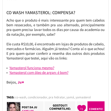
CO WASH YAMASTEROL: COMPENSA?
Acho que o produto é mais interessante pra quem tem cabelos
bem ressecados, e também pra uso alternado, principalmente
pra quem precisa lavar todos os dias por causa da academia ou
da natação, por exemplo, sabe?
Ele custa R$10,00, é encontrado em lojas de produtos de cabelo,
mercados e farmácias. Alguém já testou? Conta aí o que achou!
E pra quem quiser conferir a resenha dos outros dois produtos
Yamasterol que testei, aqui vão os links:
Yamasterol funciona mesmo?
Yamasterol com óleo de argan: é bom?
Beijos,
Ju♥
TAGS:
co-wash
,
condicionador
,
pra hidratar
,
yamá
,
yamasterol
GOSTOU?!
POST DA
JU
COMPARTILHE:
72
COMENTE!
CABELOS