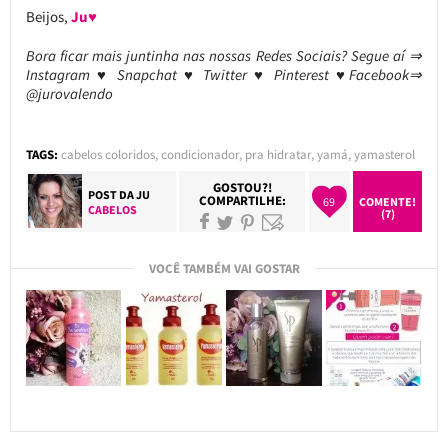
Beijos,
Ju♥
Bora ficar mais juntinha nas nossas Redes Sociais? Segue aí ⇒
Instagram ♥ Snapchat ♥ Twitter ♥ Pinterest ♥Facebook⇒
@jurovalendo
TAGS:
cabelos coloridos
,
condicionador
,
pra hidratar
,
yamá
,
yamasterol
GOSTOU?!
POST DA
JU
COMPARTILHE:
69
COMENTE!
CABELOS
(7)
VOCÊ TAMBÉM VAI GOSTAR