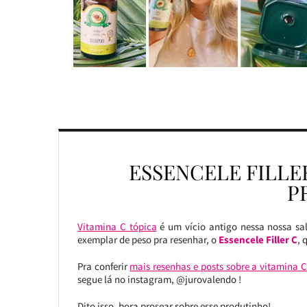
ESSENCELE FILLE
P
Vitamina C tópica
é um vício antigo nessa nossa sa
exemplar de peso pra resenhar, o
Essencele Filler C
, 
Pra conferir
mais resenhas e posts sobre a vitamina C 
segue lá no instagram, @jurovalendo !
Dito isso, bora prosear sobre esse produtinho!