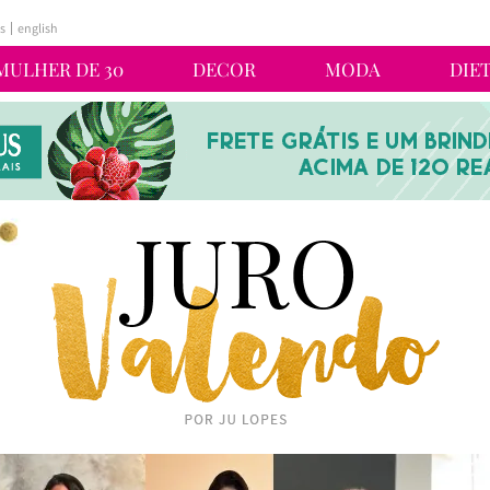
s
english
MULHER DE 30
DECOR
MODA
DIE