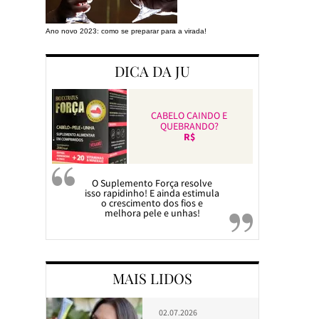
Ano novo 2023: como se preparar para a virada!
Preparando a cas
DICA DA JU
CABELO CAINDO E
QUEBRANDO?
R$
O Suplemento Força resolve
isso rapidinho! E ainda estimula
o crescimento dos fios e
melhora pele e unhas!
MAIS LIDOS
02.07.2026