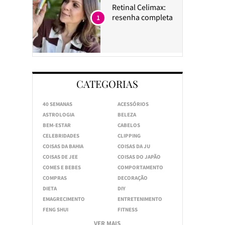
Retinal Celimax:
resenha completa
1
CATEGORIAS
40 SEMANAS
ACESSÓRIOS
ASTROLOGIA
BELEZA
BEM-ESTAR
CABELOS
CELEBRIDADES
CLIPPING
COISAS DA BAHIA
COISAS DA JU
COISAS DE JEE
COISAS DO JAPÃO
COMES E BEBES
COMPORTAMENTO
COMPRAS
DECORAÇÃO
DIETA
DIY
EMAGRECIMENTO
ENTRETENIMENTO
FENG SHUI
FITNESS
VER MAIS