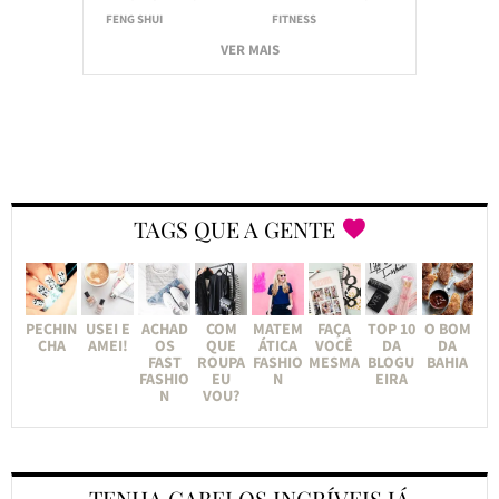
FENG SHUI
FITNESS
VER MAIS
TAGS QUE A GENTE
PECHIN
USEI E
ACHAD
COM
MATEM
FAÇA
TOP 10
O BOM
CHA
AMEI!
OS
QUE
ÁTICA
VOCÊ
DA
DA
FAST
ROUPA
FASHIO
MESMA
BLOGU
BAHIA
FASHIO
EU
N
EIRA
N
VOU?
TENHA CABELOS INCRÍVEIS JÁ