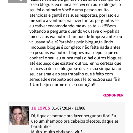
o seu blogue, eu nunca escrevi em outro blogue, o
seu foi o primeiro.Você é uma pessoa muito
atenciosa e gentil nas suas respostas, por isso eu
me sinto a vontade pra fazer tantas perguntas se
eu estiver encomodando me avisa ta kkk!!!Bom
voltando a pergunta quando vc usava o k–pak da
joico vc usava outro shampoo de limpeza antes ou
vc usava só ele?Parabéns pelo blogue,ta lindo,
lindo.seu blogue é completo não falta nada antes
eu pesquisava outros blogues mas depois que eu
conheci o seu, eu nunca mais olhei outros blogues,
até esqueço que existem outros.Tenho certeza que
o sucesso do seu blogue se deve a sua simpatia ao
seu carisma e ao seu trabalho que é feito com
seriedade e respeito aos seus leitores.Sou sua fã ñ
1.Um beijo enorme no seu coração!!!
RESPONDER
JU LOPES
31/07/2014 - 11h08
Di, fique a vontade pra fazer perguntas flor! Eu
uso um shampoo pra cabelos oleosos, daqueles
baratinhos!
Muito, muito obrigada, viu?