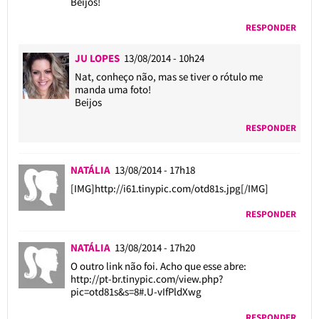
Beijos!
RESPONDER
JU LOPES
13/08/2014 - 10h24
Nat, conheço não, mas se tiver o rótulo me
manda uma foto!
Beijos
RESPONDER
NATÁLIA
13/08/2014 - 17h18
[IMG]http://i61.tinypic.com/otd81s.jpg[/IMG]
RESPONDER
NATÁLIA
13/08/2014 - 17h20
O outro link não foi. Acho que esse abre:
http://pt-br.tinypic.com/view.php?
pic=otd81s&s=8#.U-vIfPldXwg
RESPONDER