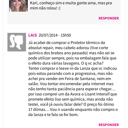
Kari, conheço sim e muita gente ama, mas pra
mim não rolou! :(
RESPONDER
LAIS
20/07/2014 - 15h50
Jú acabei de comprar o Protetor térmico da
absolut repair, meu cabelo adorou (tive corte
químico dos brabos ano passado) mas não sei se
pode utilizar sempre, pois na embalagem fala que
o efeito dura várias lavagens. O q vc acha?
Tentei comprar o leave-in da Lanza que vc indicou
pois estou parando com a progressiva, mas não
achei pra vender em Feira de Santana, nem em
salão. Vou tentar encomendar pela internet mas
não tenho tanta paciência para esperar chegar…
por isso comprei um da Avora o Lisant Intensif que
promete efeito liso sem química, mas ainda não
testei, você já ouviu falar dele? O preço foi ótimo
17 dilmas… Vou ir usando enquanto não compro o
da lanza e te falo se for bom.
RESPONDER