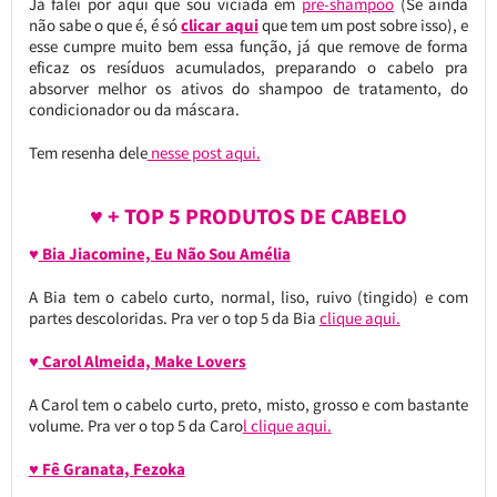
Já falei por aqui que sou viciada em
pré-shampoo
(Se ainda
não sabe o que é, é só
clicar aqui
que tem um post sobre isso), e
esse cumpre muito bem essa função, já que remove de forma
eficaz os resíduos acumulados, preparando o cabelo pra
absorver melhor os ativos do shampoo de tratamento, do
condicionador ou da máscara.
Tem resenha dele
nesse post aqui.
♥ + TOP 5 PRODUTOS DE CABELO
♥
Bia Jiacomine, Eu Não Sou Amélia
A Bia tem o cabelo curto, normal, liso, ruivo (tingido) e com
partes descoloridas. Pra ver o top 5 da Bia
clique aqui.
♥
Carol Almeida, Make Lovers
A Carol tem o cabelo curto, preto, misto, grosso e com bastante
volume. Pra ver o top 5 da Caro
l clique aqui.
♥ Fê Granata, Fezoka