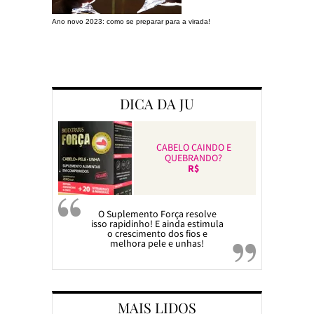
Ano novo 2023: como se preparar para a virada!
Preparando a c
DICA DA JU
CABELO CAINDO E
QUEBRANDO?
R$
O Suplemento Força resolve
isso rapidinho! E ainda estimula
o crescimento dos fios e
melhora pele e unhas!
MAIS LIDOS