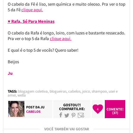
O cabelo da Fê é liso, sem química e muito oleoso. Pra ver o top
5 da Fê
clique aqui.
♥ Rafa, Só Para Meninas
O cabelo da Rafa é longo, loiro, com luzes e bastante ressecado.
Pra ver o top 5 da Rafa
clique aqui.
E qual é o top 5 de vocês? Quero saber!
Beijos
Ju
TAGS:
blogagem coletiva
,
blogueiras
,
cabelos
,
joico
,
shampoo
,
usei e
amei
,
wella
GOSTOU?!
POST DA
JU
COMPARTILHE:
4
COMENTE!
CABELOS
(37)
VOCÊ TAMBÉM VAI GOSTAR