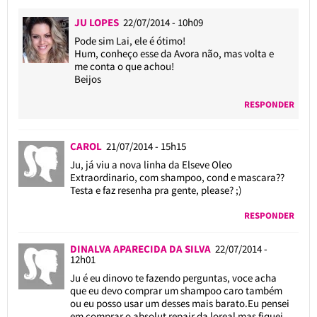
JU LOPES
22/07/2014 - 10h09
Pode sim Lai, ele é ótimo!
Hum, conheço esse da Avora não, mas volta e
me conta o que achou!
Beijos
RESPONDER
CAROL
21/07/2014 - 15h15
Ju, já viu a nova linha da Elseve Oleo
Extraordinario, com shampoo, cond e mascara??
Testa e faz resenha pra gente, please? ;)
RESPONDER
DINALVA APARECIDA DA SILVA
22/07/2014 -
12h01
Ju é eu dinovo te fazendo perguntas, voce acha
que eu devo comprar um shampoo caro também
ou eu posso usar um desses mais barato.Eu pensei
em comprar o absolut repair da loreal mas fiquei