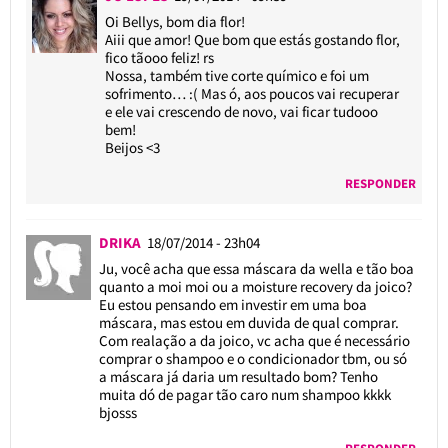
Oi Bellys, bom dia flor!
Aiii que amor! Que bom que estás gostando flor,
fico tãooo feliz! rs
Nossa, também tive corte químico e foi um
sofrimento… :( Mas ó, aos poucos vai recuperar
e ele vai crescendo de novo, vai ficar tudooo
bem!
Beijos <3
RESPONDER
DRIKA
18/07/2014 - 23h04
Ju, você acha que essa máscara da wella e tão boa
quanto a moi moi ou a moisture recovery da joico?
Eu estou pensando em investir em uma boa
máscara, mas estou em duvida de qual comprar.
Com realação a da joico, vc acha que é necessário
comprar o shampoo e o condicionador tbm, ou só
a máscara já daria um resultado bom? Tenho
muita dó de pagar tão caro num shampoo kkkk
bjosss